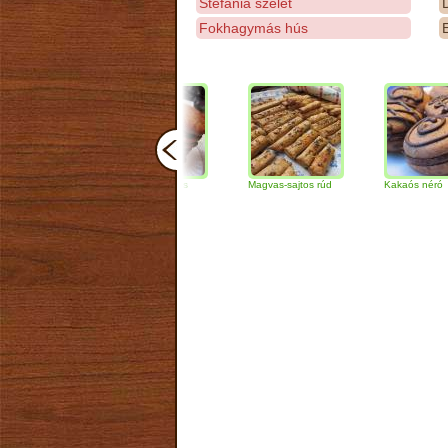
Stefánia szelet
D
Fokhagymás hús
E
Csokoládés-diós
Magvas-sajtos rúd
Kakaós néró
szendvics