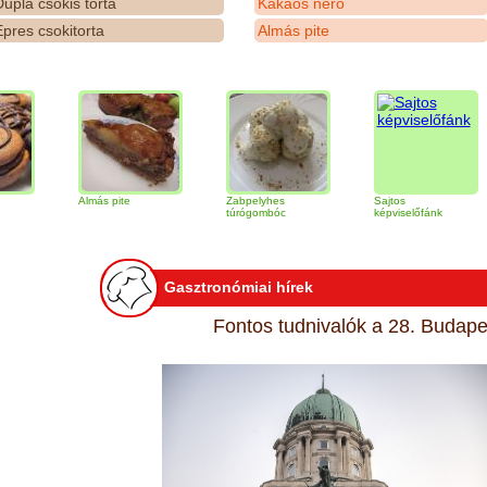
upla csokis torta
Kakaós néró
pres csokitorta
Almás pite
Almás pite
Zabpelyhes
Sajtos
Tir
túrógombóc
képviselőfánk
Gasztronómiai hírek
Fontos tudnivalók a 28. Budapes