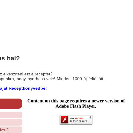
os hal?
 elkészíteni ezt a receptet?
nlapunkra, hogy nyerhess vele! Minden 1000 új feltöltött
a saját Receptkönyvedbe!
Content on this page requires a newer version of
Adobe Flash Player.
zs 2.