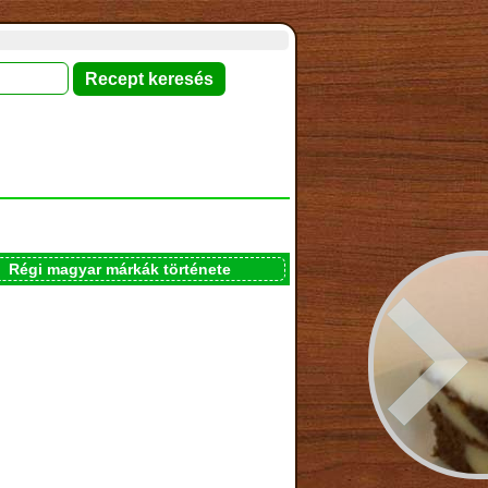
Régi magyar márkák története