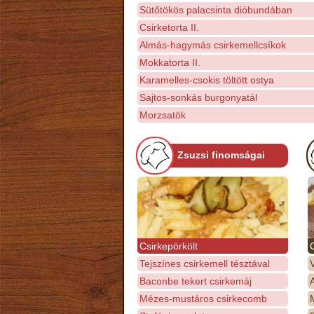
Sütőtökös palacsinta dióbundában
Csirketorta II.
Almás-hagymás csirkemellcsíkok
Mokkatorta II.
Karamelles-csokis töltött ostya
Sajtos-sonkás burgonyatál
Morzsatök
Zsuzsi finomságai
Csirkepörkölt
Tejszínes csirkemell tésztával
Baconbe tekert csirkemáj
Mézes-mustáros csirkecomb
M