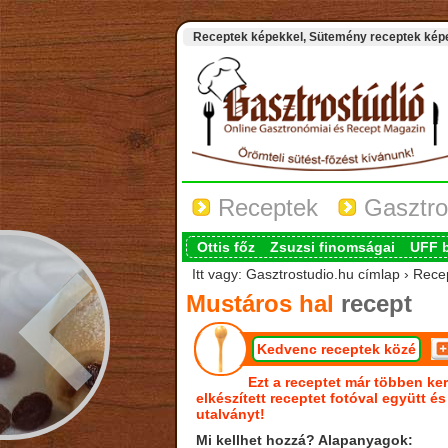
Receptek képekkel, Sütemény receptek képek
Receptek
Gasztro
Ottis főz
Zsuzsi finomságai
UFF 
Itt vagy: Gasztrostudio.hu címlap › Rece
Mustáros hal
recept
Kedvenc receptek közé
Ezt a receptet már többen ker
elkészített receptet fotóval együtt é
utalványt!
Mi kellhet hozzá? Alapanyagok: