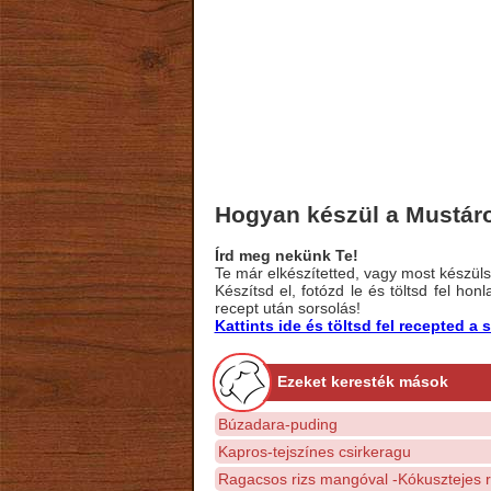
Hogyan készül a Mustár
Írd meg nekünk Te!
Te már elkészítetted, vagy most készülsz
Készítsd el, fotózd le és töltsd fel ho
recept után sorsolás!
Kattints ide és töltsd fel recepted 
Ezeket keresték mások
Búzadara-puding
Kapros-tejszínes csirkeragu
Ragacsos rizs mangóval -Kókusztejes ri