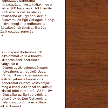
káprázatos panoráma
társaságában kóstolhatják meg a
közel 200 hazai és külföldi kiállító
több ezer borát. Az idei év
fókuszába az Egri borvidék, a
Bikavérek és Egri Csillagok, a helyi
sán kívül megismerkedhetünk a
készítésének titkaival. Európa
ozását gazdag zenei és
né.
A Budapest Borfesztivál 28.
alkalommal várja a borozni,
kikapcsolódni, szórakozni
vágyókat a
főváros egyik legimpozánsabb
helyszínén, a megújuló Budai
Várban. A vendégek nappal és
esti fényében is káprázatos
panorámát élvezve kóstolhatják
meg a közel 200 hazai és külföldi
kiállító több ezer borát. Az idei év
fókuszába az Egri borvidék, a
Bikavérek és Egri Csillagok, a
helyi gasztronómia és kultúra
ünk a Bikavért