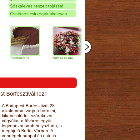
Sóskaleves reszelt tojással
Csalános csirkegaluskaleves
amisu torta
Quinoa saláta
Mandulás kifli
Csokoládés
narancs tor
t Borfesztiválhoz!
A Budapest Borfesztivál 28.
alkalommal várja a borozni,
kikapcsolódni, szórakozni
vágyókat a főváros egyik
legimpozánsabb helyszínén, a
megújuló Budai Várban. A
vendégek nappal és este is