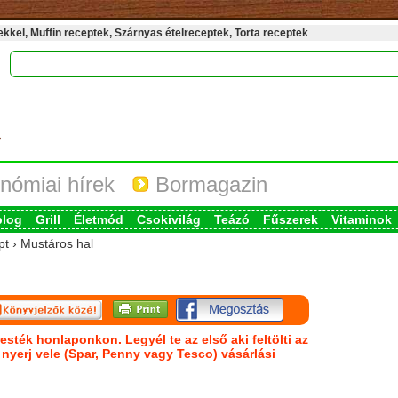
kel, Muffin receptek, Szárnyas ételreceptek, Torta receptek
nómiai hírek
Bormagazin
blog
Grill
Életmód
Csokivilág
Teázó
Fűszerek
Vitaminok
pt › Mustáros hal
esték honlaponkon. Legyél te az első aki feltölti az
s nyerj vele (Spar, Penny vagy Tesco) vásárlási