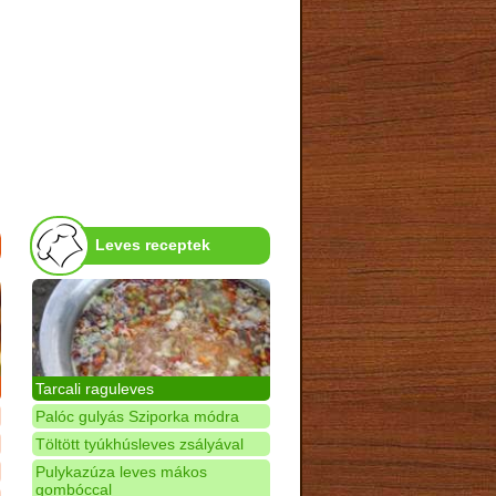
Leves receptek
Tarcali raguleves
Palóc gulyás Sziporka módra
Töltött tyúkhúsleves zsályával
Pulykazúza leves mákos
gombóccal