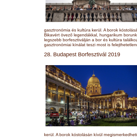
gasztronómia és kultúra kerül. A borok kóstolá
Bikavért övező legendákkal, hungarikum borunk 
legszebb borfesztiválján a bor és kultúra találk
gasztronómiai kínálat teszi most is felejthetetlen
28. Budapest Borfesztivál 2019
kerül. A borok kóstolásán kívül megismerkedhet