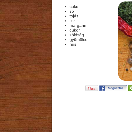
cukor
só
tojás
liszt
margarin
cukor
zöldség
gyümölcs
hús