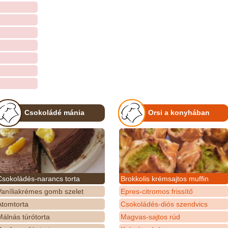
Csokoládé mánia
Orsi a konyhában
Csokoládés-narancs torta
Brokkolis krémsajtos muffin
Vaníliakrémes gomb szelet
Epres-citromos frissítő
Atomtorta
Csokoládés-diós szendvics
álnás túrótorta
Magvas-sajtos rúd