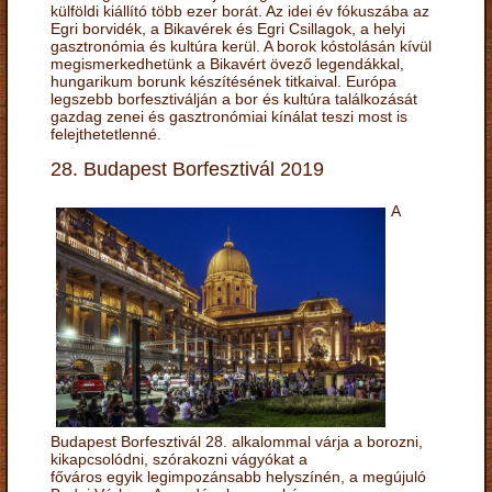
külföldi kiállító több ezer borát. Az idei év fókuszába az
Egri borvidék, a Bikavérek és Egri Csillagok, a helyi
gasztronómia és kultúra kerül. A borok kóstolásán kívül
megismerkedhetünk a Bikavért övező legendákkal,
hungarikum borunk készítésének titkaival. Európa
legszebb borfesztiválján a bor és kultúra találkozását
gazdag zenei és gasztronómiai kínálat teszi most is
felejthetetlenné.
28. Budapest Borfesztivál 2019
A
Budapest Borfesztivál 28. alkalommal várja a borozni,
kikapcsolódni, szórakozni vágyókat a
főváros egyik legimpozánsabb helyszínén, a megújuló