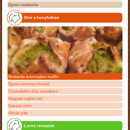
Epres csokitorta
Orsi a konyhában
Brokkolis krémsajtos muffin
Epres-citromos frissítő
Csokoládés-diós szendvics
Magvas-sajtos rúd
Kakaós néró
Almás pite
Leves receptek