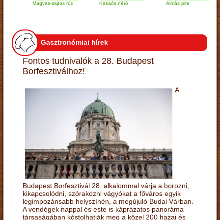
Magvas-sajtos rúd
Kakaós néró
Almás pite
Gasztronómiai hírek
Fontos tudnivalók a 28. Budapest
Borfesztiválhoz!
A
Budapest Borfesztivál 28. alkalommal várja a borozni,
kikapcsolódni, szórakozni vágyókat a főváros egyik
legimpozánsabb helyszínén, a megújuló Budai Várban.
A vendégek nappal és este is káprázatos panoráma
társaságában kóstolhatják meg a közel 200 hazai és