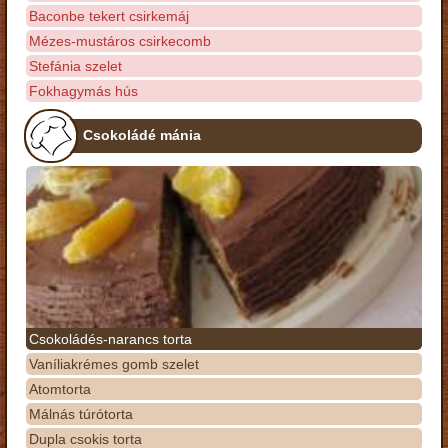
Baconbe tekert csirkemáj
Mézes-mustáros csirkecomb
Stefánia szelet
Fokhagymás hús
Csokoládé mánia
Csokoládés-narancs torta
Vaníliakrémes gomb szelet
Atomtorta
Málnás túrótorta
Dupla csokis torta