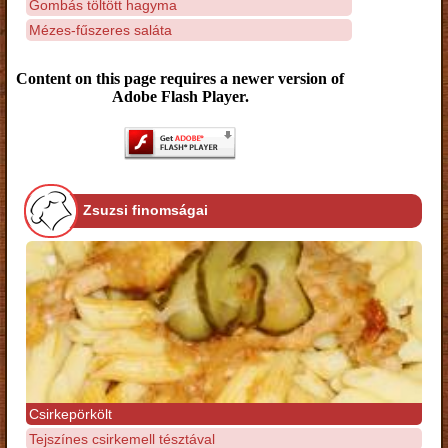
Gombás töltött hagyma
Mézes-fűszeres saláta
Content on this page requires a newer version of
Adobe Flash Player.
Zsuzsi finomságai
Csirkepörkölt
Tejszínes csirkemell tésztával