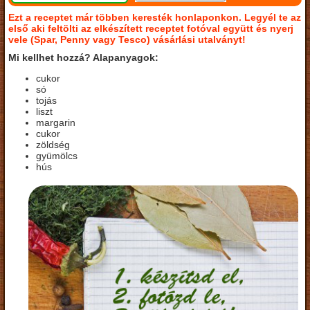
Ezt a receptet már többen keresték honlaponkon. Legyél te az
első aki feltölti az elkészített receptet fotóval együtt és nyerj
vele (Spar, Penny vagy Tesco) vásárlási utalványt!
Mi kellhet hozzá? Alapanyagok:
cukor
só
tojás
liszt
margarin
cukor
zöldség
gyümölcs
hús