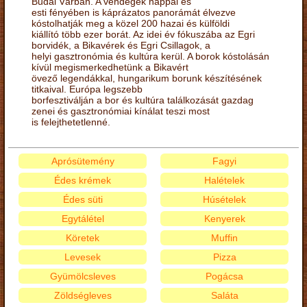
Budai Várban. A vendégek nappal és
esti fényében is káprázatos panorámát élvezve
kóstolhatják meg a közel 200 hazai és külföldi
kiállító több ezer borát. Az idei év fókuszába az Egri
borvidék, a Bikavérek és Egri Csillagok, a
helyi gasztronómia és kultúra kerül. A borok kóstolásán
kívül megismerkedhetünk a Bikavért
övező legendákkal, hungarikum borunk készítésének
titkaival. Európa legszebb
borfesztiválján a bor és kultúra találkozását gazdag
zenei és gasztronómiai kínálat teszi most
is felejthetetlenné.
Aprósütemény
Fagyi
Édes krémek
Halételek
Édes süti
Húsételek
Egytálétel
Kenyerek
Köretek
Muffin
Levesek
Pizza
Gyümölcsleves
Pogácsa
Zöldségleves
Saláta