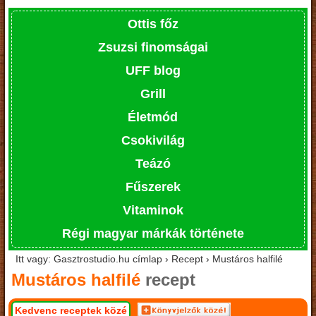
Ottis főz
Zsuzsi finomságai
UFF blog
Grill
Életmód
Csokivilág
Teázó
Fűszerek
Vitaminok
Régi magyar márkák története
Itt vagy: Gasztrostudio.hu címlap › Recept › Mustáros halfilé
Mustáros halfilé
recept
Kedvenc receptek közé