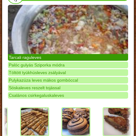
Tarcali raguleves
Palóc gulyás Sziporka módra
Töltött tyúkhúsleves zsályával
Pulykazúza leves mákos gombóccal
Sóskaleves reszelt tojással
Csalános csirkegaluskaleves