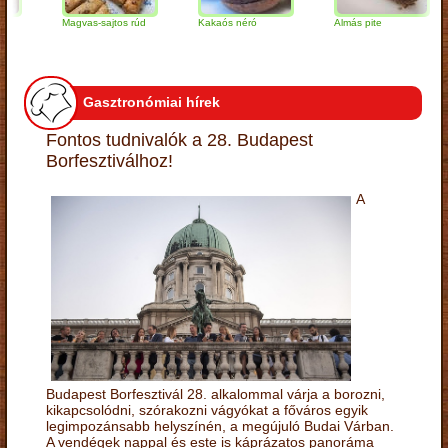
Magvas-sajtos rúd
Kakaós néró
Almás pite
Z
t
Gasztronómiai hírek
Fontos tudnivalók a 28. Budapest
Borfesztiválhoz!
A
Budapest Borfesztivál 28. alkalommal várja a borozni,
kikapcsolódni, szórakozni vágyókat a főváros egyik
legimpozánsabb helyszínén, a megújuló Budai Várban.
A vendégek nappal és este is káprázatos panoráma