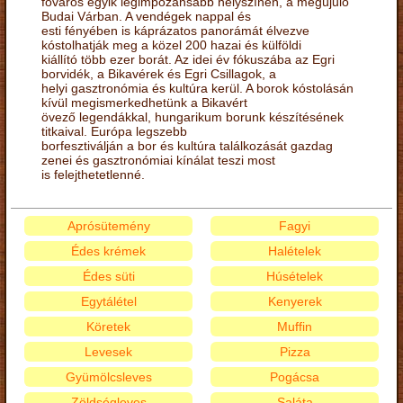
főváros egyik legimpozánsabb helyszínén, a megújuló
Budai Várban. A vendégek nappal és
esti fényében is káprázatos panorámát élvezve
kóstolhatják meg a közel 200 hazai és külföldi
kiállító több ezer borát. Az idei év fókuszába az Egri
borvidék, a Bikavérek és Egri Csillagok, a
helyi gasztronómia és kultúra kerül. A borok kóstolásán
kívül megismerkedhetünk a Bikavért
övező legendákkal, hungarikum borunk készítésének
titkaival. Európa legszebb
borfesztiválján a bor és kultúra találkozását gazdag
zenei és gasztronómiai kínálat teszi most
is felejthetetlenné.
Aprósütemény
Fagyi
Édes krémek
Halételek
Édes süti
Húsételek
Egytálétel
Kenyerek
Köretek
Muffin
Levesek
Pizza
Gyümölcsleves
Pogácsa
Zöldségleves
Saláta