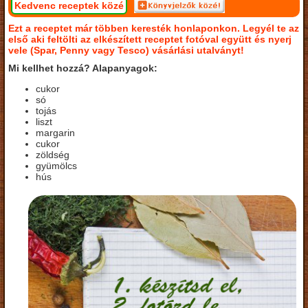
Kedvenc receptek közé
Ezt a receptet már többen keresték honlaponkon. Legyél te az
első aki feltölti az elkészített receptet fotóval együtt és nyerj
vele (Spar, Penny vagy Tesco) vásárlási utalványt!
Mi kellhet hozzá? Alapanyagok:
cukor
só
tojás
liszt
margarin
cukor
zöldség
gyümölcs
hús