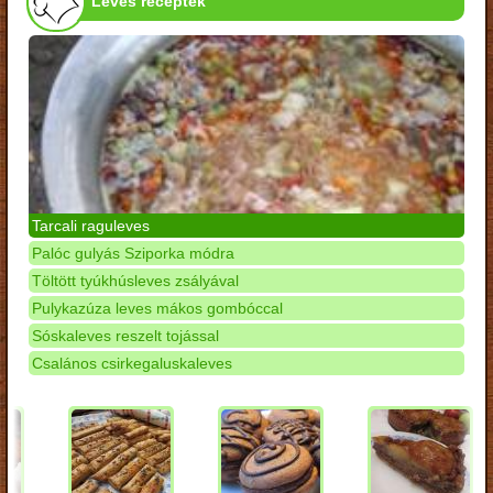
Leves receptek
Tarcali raguleves
Palóc gulyás Sziporka módra
Töltött tyúkhúsleves zsályával
Pulykazúza leves mákos gombóccal
Sóskaleves reszelt tojással
Csalános csirkegaluskaleves