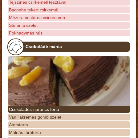
Tejszínes csirkemell tésztával
Baconbe tekert csirkemáj
Mézes-mustáros csirkecomb
Stefánia szelet
Fokhagymás hús
Csokoládé mánia
Csokoládés-narancs torta
Vaníliakrémes gomb szelet
Atomtorta
Málnás túrótorta