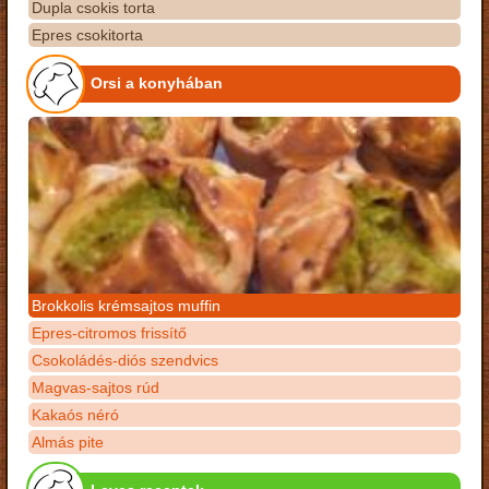
Dupla csokis torta
Epres csokitorta
Orsi a konyhában
Brokkolis krémsajtos muffin
Epres-citromos frissítő
Csokoládés-diós szendvics
Magvas-sajtos rúd
Kakaós néró
Almás pite