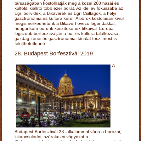
társaságában kóstolhatják meg a közel 200 hazai és
külföldi kiállító több ezer borát. Az idei év fókuszába az
Egri borvidék, a Bikavérek és Egri Csillagok, a helyi
gasztronómia és kultúra kerül. A borok kóstolásán kívül
megismerkedhetünk a Bikavért övező legendákkal,
hungarikum borunk készítésének titkaival. Európa
legszebb borfesztiválján a bor és kultúra találkozását
gazdag zenei és gasztronómiai kínálat teszi most is
felejthetetlenné.
28. Budapest Borfesztivál 2019
A
Budapest Borfesztivál 28. alkalommal várja a borozni,
kikapcsolódni, szórakozni vágyókat a