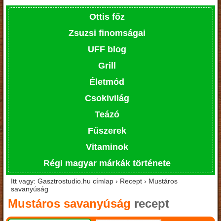
Ottis főz
Zsuzsi finomságai
UFF blog
Grill
Életmód
Csokivilág
Teázó
Fűszerek
Vitaminok
Régi magyar márkák története
Itt vagy: Gasztrostudio.hu címlap › Recept › Mustáros
savanyúság
Mustáros savanyúság
recept