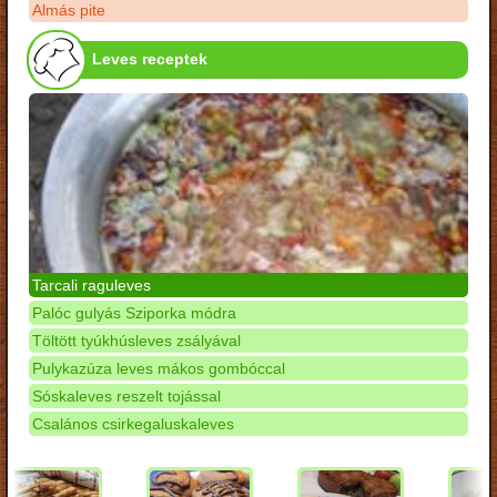
Almás pite
Leves receptek
Tarcali raguleves
Palóc gulyás Sziporka módra
Töltött tyúkhúsleves zsályával
Pulykazúza leves mákos gombóccal
Sóskaleves reszelt tojással
Csalános csirkegaluskaleves