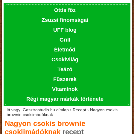
Ottis főz
Zsuzsi finomságai
UFF blog
Grill
Életmód
Csokivilág
Teázó
Fűszerek
Vitaminok
Régi magyar márkák története
Itt vagy: Gasztrostudio.hu címlap › Recept › Nagyon csokis
brownie csokiimádóknak
Nagyon csokis brownie
csokiimádóknak
recept