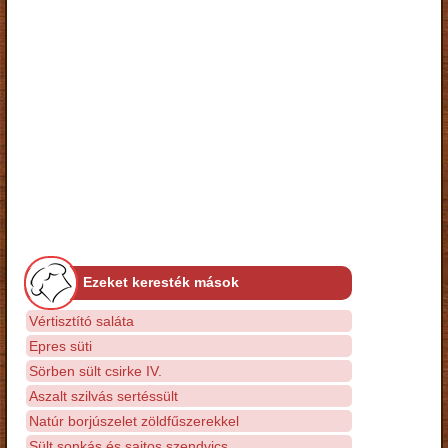
Ezeket keresték mások
Vértisztító saláta
Epres süti
Sörben sült csirke IV.
Aszalt szilvás sertéssült
Natúr borjúszelet zöldfűszerekkel
Sült sonkás és sajtos szendvics