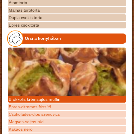
Atomtorta
Málnás túrótorta
Dupla csokis torta
Epres csokitorta
Orsi a konyhában
Brokkolis krémsajtos muffin
Epres-citromos frissítő
Csokoládés-diós szendvics
Magvas-sajtos rúd
Kakaós néró