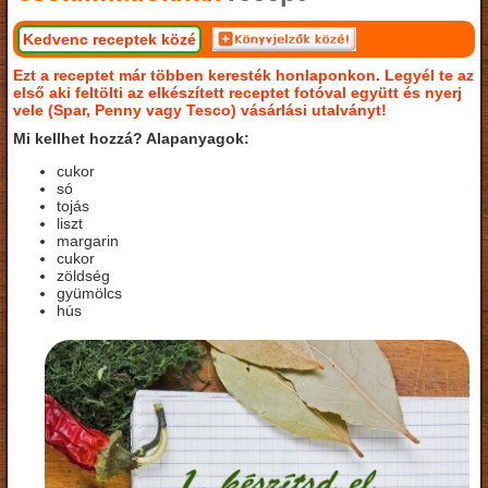
Kedvenc receptek közé
Ezt a receptet már többen keresték honlaponkon. Legyél te az
első aki feltölti az elkészített receptet fotóval együtt és nyerj
vele (Spar, Penny vagy Tesco) vásárlási utalványt!
Mi kellhet hozzá? Alapanyagok:
cukor
só
tojás
liszt
margarin
cukor
zöldség
gyümölcs
hús