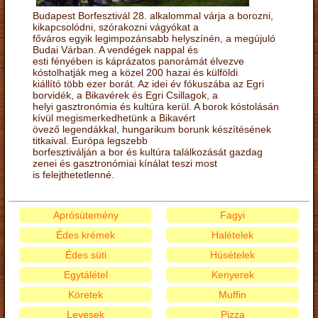
Budapest Borfesztivál 28. alkalommal várja a borozni,
kikapcsolódni, szórakozni vágyókat a
főváros egyik legimpozánsabb helyszínén, a megújuló
Budai Várban. A vendégek nappal és
esti fényében is káprázatos panorámát élvezve
kóstolhatják meg a közel 200 hazai és külföldi
kiállító több ezer borát. Az idei év fókuszába az Egri
borvidék, a Bikavérek és Egri Csillagok, a
helyi gasztronómia és kultúra kerül. A borok kóstolásán
kívül megismerkedhetünk a Bikavért
övező legendákkal, hungarikum borunk készítésének
titkaival. Európa legszebb
borfesztiválján a bor és kultúra találkozását gazdag
zenei és gasztronómiai kínálat teszi most
is felejthetetlenné.
Aprósütemény
Fagyi
Édes krémek
Halételek
Édes süti
Húsételek
Egytálétel
Kenyerek
Köretek
Muffin
Levesek
Pizza