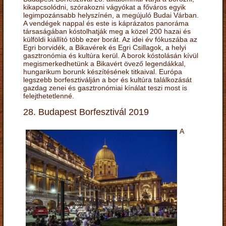
kikapcsolódni, szórakozni vágyókat a főváros egyik
legimpozánsabb helyszínén, a megújuló Budai Várban.
A vendégek nappal és este is káprázatos panoráma
társaságában kóstolhatják meg a közel 200 hazai és
külföldi kiállító több ezer borát. Az idei év fókuszába az
Egri borvidék, a Bikavérek és Egri Csillagok, a helyi
gasztronómia és kultúra kerül. A borok kóstolásán kívül
megismerkedhetünk a Bikavért övező legendákkal,
hungarikum borunk készítésének titkaival. Európa
legszebb borfesztiválján a bor és kultúra találkozását
gazdag zenei és gasztronómiai kínálat teszi most is
felejthetetlenné.
28. Budapest Borfesztivál 2019
A