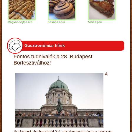
Magvas-sajtos rúd
Kakaós néró
Almás pite
Zabpelyh
túrógomb
Gasztronómiai hírek
Fontos tudnivalók a 28. Budapest
Borfesztiválhoz!
A
Budapest Borfesztivál 28. alkalommal várja a borozni,