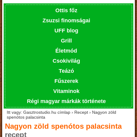
Ottis főz
Zsuzsi finomságai
UFF blog
Grill
Életmód
Csokivilág
Teázó
Fűszerek
Vitaminok
Régi magyar márkák története
Itt vagy: Gasztrostudio.hu címlap › Recept › Nagyon zöld
spenótos palacsinta
Nagyon zöld spenótos palacsinta
recept