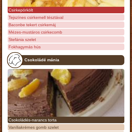
Csirkepörkölt
Tejszínes csirkemell tésztával
Baconbe tekert csirkemáj
Mézes-mustáros csirkecomb
Stefánia szelet
Fokhagymás hús
Csokoládé mánia
Csokoládés-narancs torta
Vaníliakrémes gomb szelet