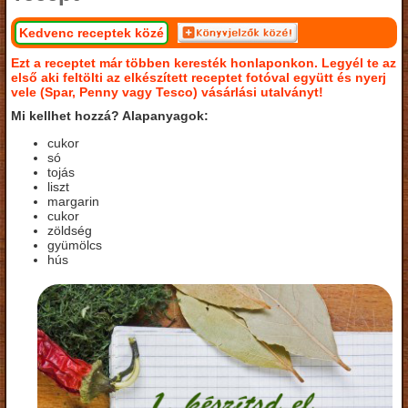
Kedvenc receptek közé
Ezt a receptet már többen keresték honlaponkon. Legyél te az
első aki feltölti az elkészített receptet fotóval együtt és nyerj
vele (Spar, Penny vagy Tesco) vásárlási utalványt!
Mi kellhet hozzá? Alapanyagok:
cukor
só
tojás
liszt
margarin
cukor
zöldség
gyümölcs
hús