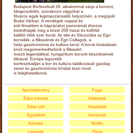
Budapest Borfesztivál 28. alkalommal várja a borozni,
kikapcsolódni, szórakozni vágyókat a
főváros egyik legimpozánsabb helyszínén, a megújuló
Budai Várban. A vendégek nappal és
esti fényében is káprázatos panorámát élvezve
kóstolhatják meg a közel 200 hazai és külföldi
kiállító több ezer borát. Az idei év fókuszába az Egri
borvidék, a Bikavérek és Egri Csillagok, a
helyi gasztronómia és kultúra kerül. A borok kóstolásán
kívül megismerkedhetünk a Bikavért
övező legendákkal, hungarikum borunk készítésének
titkaival. Európa legszebb
borfesztiválján a bor és kultúra találkozását gazdag
zenei és gasztronómiai kínálat teszi most
is felejthetetlenné.
Aprósütemény
Fagyi
Édes krémek
Halételek
Édes süti
Húsételek
Egytálétel
Kenyerek
Köretek
Muffin
Levesek
Pizza