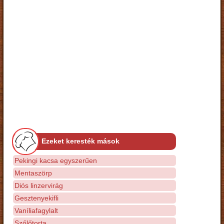
Ezeket keresték mások
Pekingi kacsa egyszerűen
Mentaszörp
Diós linzervirág
Gesztenyekifli
Vaníliafagylalt
Szőlőtorta