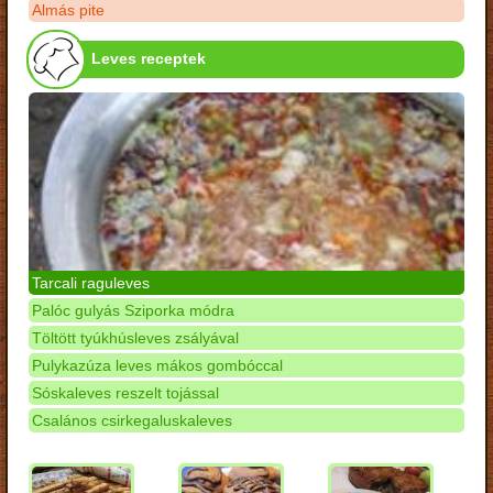
Almás pite
Leves receptek
Tarcali raguleves
Palóc gulyás Sziporka módra
Töltött tyúkhúsleves zsályával
Pulykazúza leves mákos gombóccal
Sóskaleves reszelt tojással
Csalános csirkegaluskaleves