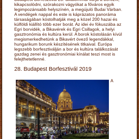
kikapcsolódni, szórakozni vágyókat a főváros egyik
legimpozánsabb helyszínén, a megújuló Budai Várban.
A vendégek nappal és este is káprázatos panoráma
társaságában kóstolhatják meg a közel 200 hazai és
külföldi kiállító több ezer borát. Az idei év fókuszába az
Egri borvidék, a Bikavérek és Egri Csillagok, a helyi
gasztronómia és kultúra kerül. A borok kóstolásán kívül
megismerkedhetünk a Bikavért övező legendákkal,
hungarikum borunk készítésének titkaival. Európa
legszebb borfesztiválján a bor és kultúra találkozását
gazdag zenei és gasztronómiai kínálat teszi most is
felejthetetlenné.
28. Budapest Borfesztivál 2019
A