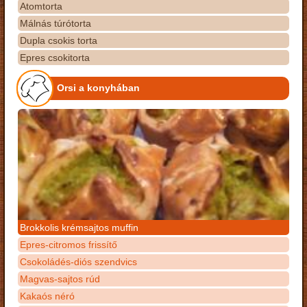
Atomtorta
Málnás túrótorta
Dupla csokis torta
Epres csokitorta
Orsi a konyhában
Brokkolis krémsajtos muffin
Epres-citromos frissítő
Csokoládés-diós szendvics
Magvas-sajtos rúd
Kakaós néró