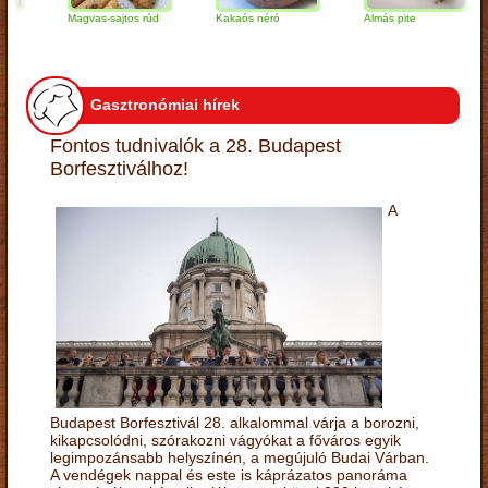
Magvas-sajtos rúd
Kakaós néró
Almás pite
Z
t
Gasztronómiai hírek
Fontos tudnivalók a 28. Budapest
Borfesztiválhoz!
A
Budapest Borfesztivál 28. alkalommal várja a borozni,
kikapcsolódni, szórakozni vágyókat a főváros egyik
legimpozánsabb helyszínén, a megújuló Budai Várban.
A vendégek nappal és este is káprázatos panoráma