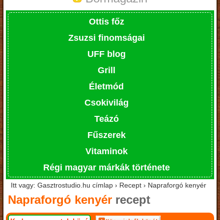
Ottis főz
Zsuzsi finomságai
UFF blog
Grill
Életmód
Csokivilág
Teázó
Fűszerek
Vitaminok
Régi magyar márkák története
Itt vagy: Gasztrostudio.hu címlap › Recept › Napraforgó kenyér
Napraforgó kenyér
recept