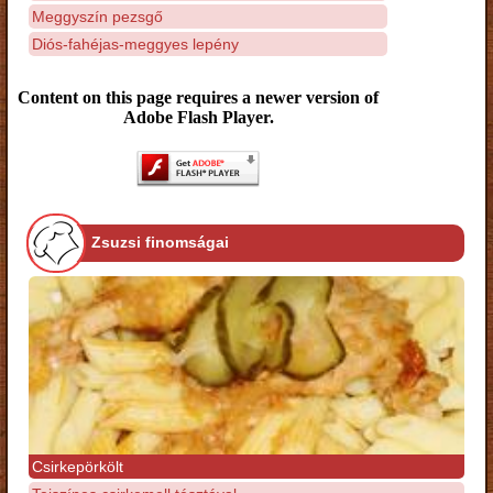
Meggyszín pezsgő
Diós-fahéjas-meggyes lepény
Content on this page requires a newer version of
Adobe Flash Player.
Zsuzsi finomságai
Csirkepörkölt