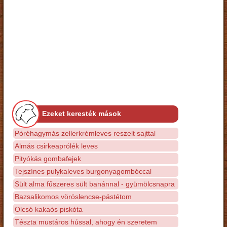
Ezeket keresték mások
Póréhagymás zellerkrémleves reszelt sajttal
Almás csirkeaprólék leves
Pityókás gombafejek
Tejszínes pulykaleves burgonyagombóccal
Sült alma fűszeres sült banánnal - gyümölcsnapra
Bazsalikomos vöröslencse-pástétom
Olcsó kakaós piskóta
Tészta mustáros hússal, ahogy én szeretem