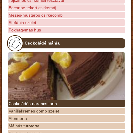
Tejszínes csirkemell tésztával
Baconbe tekert csirkemáj
Mézes-mustáros csirkecomb
Stefánia szelet
Fokhagymás hús
Csokoládé mánia
Csokoládés-narancs torta
Vaníliakrémes gomb szelet
Atomtorta
Málnás túrótorta