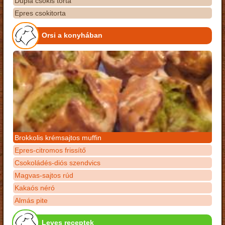
Dupla csokis torta
Epres csokitorta
Orsi a konyhában
Brokkolis krémsajtos muffin
Epres-citromos frissítő
Csokoládés-diós szendvics
Magvas-sajtos rúd
Kakaós néró
Almás pite
Leves receptek