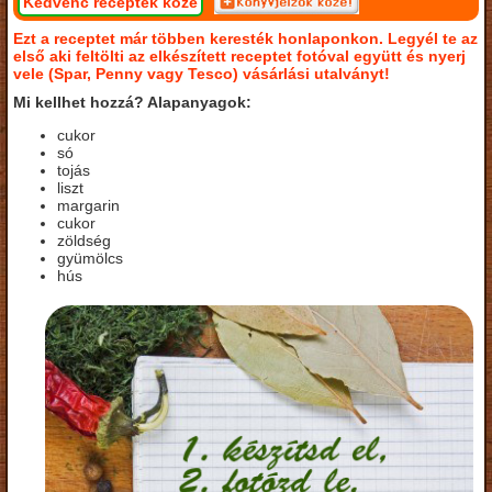
Kedvenc receptek közé
Ezt a receptet már többen keresték honlaponkon. Legyél te az
első aki feltölti az elkészített receptet fotóval együtt és nyerj
vele (Spar, Penny vagy Tesco) vásárlási utalványt!
Mi kellhet hozzá? Alapanyagok:
cukor
só
tojás
liszt
margarin
cukor
zöldség
gyümölcs
hús