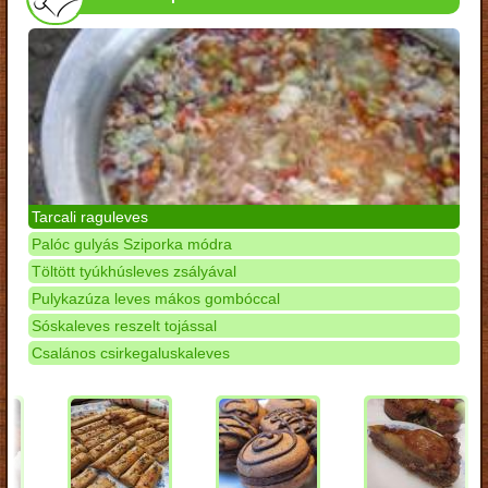
Tarcali raguleves
Palóc gulyás Sziporka módra
Töltött tyúkhúsleves zsályával
Pulykazúza leves mákos gombóccal
Sóskaleves reszelt tojással
Csalános csirkegaluskaleves