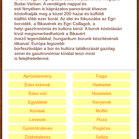
Budai Várban. A vendégek nappal és
esti fényében is káprázatos panorámát élvezve
kóstolhatják meg a közel 200 hazai és külföldi
kiállító több ezer borát. Az idei év fókuszába az Egri
borvidék, a Bikavérek és Egri Csillagok, a
helyi gasztronómia és kultúra kerül. A borok kóstolásán
kívül megismerkedhetünk a Bikavért
övező legendákkal, hungarikum borunk készítésének
titkaival. Európa legszebb
borfesztiválján a bor és kultúra találkozását gazdag
zenei és gasztronómiai kínálat teszi most
is felejthetetlenné.
Aprósütemény
Fagyi
Édes krémek
Halételek
Édes süti
Húsételek
Egytálétel
Kenyerek
Köretek
Muffin
Levesek
Pizza
Gyümölcsleves
Pogácsa
Zöldségleves
Saláta