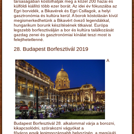
társaságában kóstolhatják meg a közel 200 hazai és
külföldi kiállító több ezer borát. Az idei év fókuszába az
Egri borvidék, a Bikavérek és Egri Csillagok, a helyi
gasztronómia és kultúra kerül. A borok kóstolásán kívül
megismerkedhetünk a Bikavért övező legendákkal,
hungarikum borunk készítésének titkaival. Európa
legszebb borfesztiválján a bor és kultúra találkozását
gazdag zenei és gasztronómiai kínálat teszi most is
felejthetetlenné.
28. Budapest Borfesztivál 2019
A
Budapest Borfesztivál 28. alkalommal várja a borozni,
kikapcsolódni, szórakozni vágyókat a
főváros egyik legimpozánsabb helyszínén, a megújuló