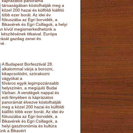
káprázatos panoráma
társaságában kóstolhatják meg a
közel 200 hazai és külföldi kiállító
több ezer borát. Az idei év
fókuszába az Egri borvidék, a
Bikavérek és Egri Csillagok, a helyi
sán kívül megismerkedhetünk a
készítésének titkaival. Európa
ozását gazdag zenei és
né.
A Budapest Borfesztivál 28.
alkalommal várja a borozni,
kikapcsolódni, szórakozni
vágyókat a
főváros egyik legimpozánsabb
helyszínén, a megújuló Budai
Várban. A vendégek nappal és
esti fényében is káprázatos
panorámát élvezve kóstolhatják
meg a közel 200 hazai és külföldi
kiállító több ezer borát. Az idei év
fókuszába az Egri borvidék, a
Bikavérek és Egri Csillagok, a
helyi gasztronómia és kultúra
ünk a Bikavért