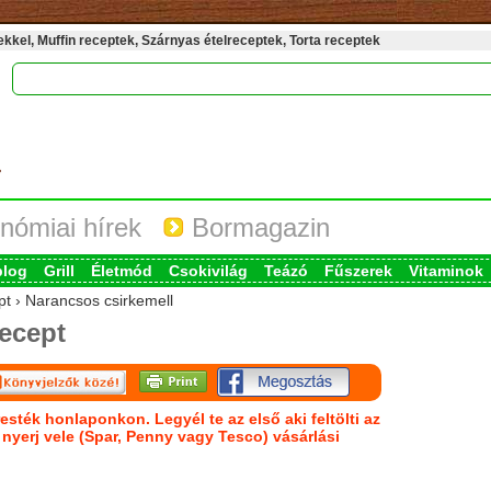
kel, Muffin receptek, Szárnyas ételreceptek, Torta receptek
nómiai hírek
Bormagazin
blog
Grill
Életmód
Csokivilág
Teázó
Fűszerek
Vitaminok
pt › Narancsos csirkemell
ecept
esték honlaponkon. Legyél te az első aki feltölti az
s nyerj vele (Spar, Penny vagy Tesco) vásárlási