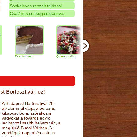
Sóskaleves reszelt tojással
Csalános csirkegaluskaleves
Tiramisu torta
Quinoa saláta
Mandulás kifli
Csokolá
narancs 
t Borfesztiválhoz!
A Budapest Borfesztivál 28.
alkalommal várja a borozni,
kikapcsolódni, szórakozni
vágyókat a főváros egyik
legimpozánsabb helyszínén, a
megújuló Budai Várban. A
vendégek nappal és este is