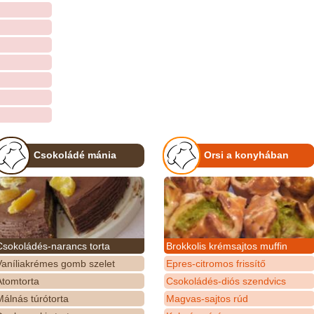
Csokoládé mánia
Orsi a konyhában
Csokoládés-narancs torta
Brokkolis krémsajtos muffin
Vaníliakrémes gomb szelet
Epres-citromos frissítő
Atomtorta
Csokoládés-diós szendvics
álnás túrótorta
Magvas-sajtos rúd