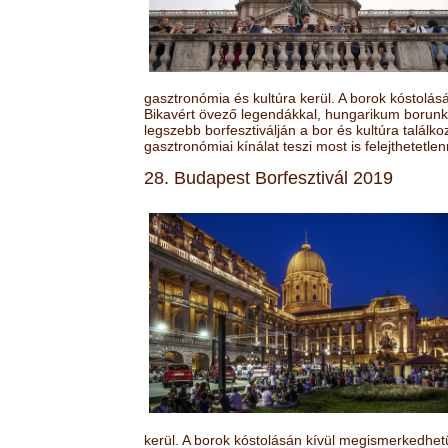
gasztronómia és kultúra kerül. A borok kóstolá
Bikavért övező legendákkal, hungarikum borunk 
legszebb borfesztiválján a bor és kultúra találk
gasztronómiai kínálat teszi most is felejthetetlen
28. Budapest Borfesztivál 2019
kerül. A borok kóstolásán kívül megismerkedhet