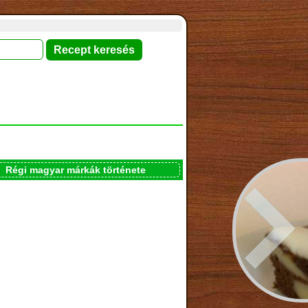
Régi magyar márkák története