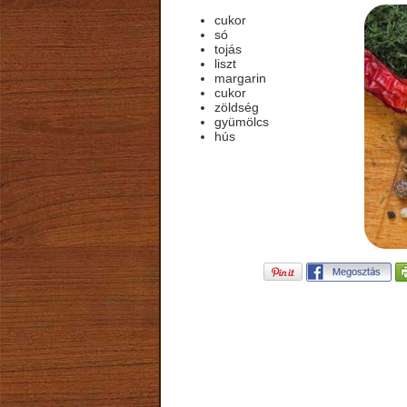
cukor
só
tojás
liszt
margarin
cukor
zöldség
gyümölcs
hús