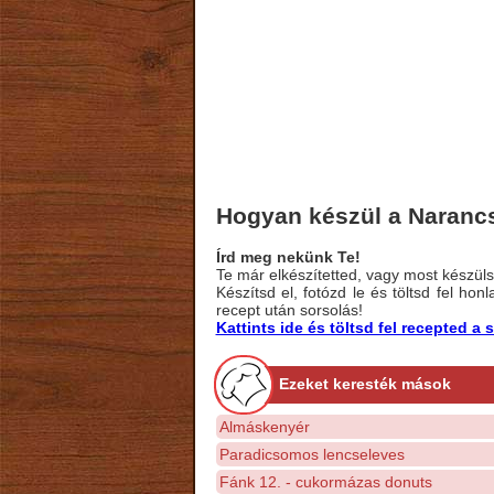
Hogyan készül a Naranc
Írd meg nekünk Te!
Te már elkészítetted, vagy most készülsz
Készítsd el, fotózd le és töltsd fel ho
recept után sorsolás!
Kattints ide és töltsd fel recepted 
Ezeket keresték mások
Almáskenyér
Paradicsomos lencseleves
Fánk 12. - cukormázas donuts