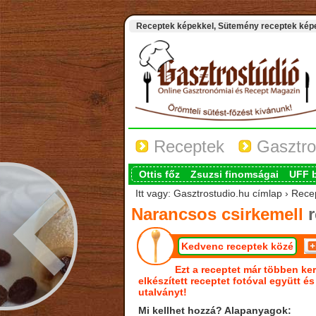
Receptek képekkel, Sütemény receptek képek
Receptek
Gasztro
Ottis főz
Zsuzsi finomságai
UFF 
Itt vagy: Gasztrostudio.hu címlap › Rece
Narancsos csirkemell
r
Kedvenc receptek közé
Ezt a receptet már többen ker
elkészített receptet fotóval együtt é
utalványt!
Mi kellhet hozzá? Alapanyagok: