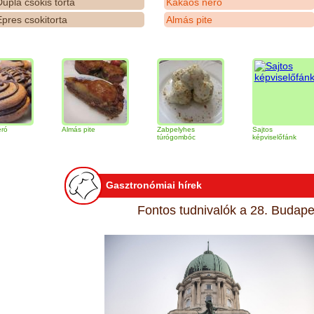
upla csokis torta
Kakaós néró
pres csokitorta
Almás pite
Almás pite
Zabpelyhes
Sajtos
túrógombóc
képviselőfánk
Gasztronómiai hírek
Fontos tudnivalók a 28. Budapes