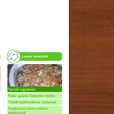
Leves receptek
Tarcali raguleves
Palóc gulyás Sziporka módra
Töltött tyúkhúsleves zsályával
Pulykazúza leves mákos
gombóccal