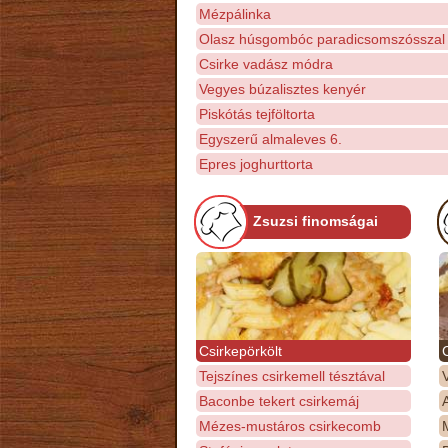
Mézpálinka
Olasz húsgombóc paradicsomszósszal
Csirke vadász módra
Vegyes búzalisztes kenyér
Piskótás tejföltorta
Egyszerű almaleves 6.
Epres joghurttorta
Zsuzsi finomságai
Csirkepörkölt
Tejszínes csirkemell tésztával
Baconbe tekert csirkemáj
Mézes-mustáros csirkecomb
M