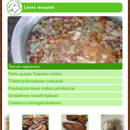
Leves receptek
Tarcali raguleves
Palóc gulyás Sziporka módra
Töltött tyúkhúsleves zsályával
Pulykazúza leves mákos gombóccal
Sóskaleves reszelt tojással
Csalános csirkegaluskaleves