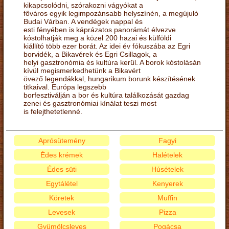
kikapcsolódni, szórakozni vágyókat a
főváros egyik legimpozánsabb helyszínén, a megújuló
Budai Várban. A vendégek nappal és
esti fényében is káprázatos panorámát élvezve
kóstolhatják meg a közel 200 hazai és külföldi
kiállító több ezer borát. Az idei év fókuszába az Egri
borvidék, a Bikavérek és Egri Csillagok, a
helyi gasztronómia és kultúra kerül. A borok kóstolásán
kívül megismerkedhetünk a Bikavért
övező legendákkal, hungarikum borunk készítésének
titkaival. Európa legszebb
borfesztiválján a bor és kultúra találkozását gazdag
zenei és gasztronómiai kínálat teszi most
is felejthetetlenné.
Aprósütemény
Fagyi
Édes krémek
Halételek
Édes süti
Húsételek
Egytálétel
Kenyerek
Köretek
Muffin
Levesek
Pizza
Gyümölcsleves
Pogácsa