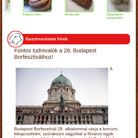
Kakaós néró
Almás pite
Zabpelyhes
túrógombóc
Gasztronómiai hírek
Fontos tudnivalók a 28. Budapest
Borfesztiválhoz!
A
Budapest Borfesztivál 28. alkalommal várja a borozni,
kikapcsolódni, szórakozni vágyókat a főváros egyik