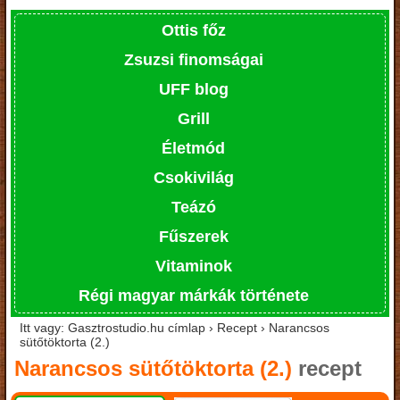
Ottis főz
Zsuzsi finomságai
UFF blog
Grill
Életmód
Csokivilág
Teázó
Fűszerek
Vitaminok
Régi magyar márkák története
Itt vagy: Gasztrostudio.hu címlap › Recept › Narancsos
sütőtöktorta (2.)
Narancsos sütőtöktorta (2.)
recept