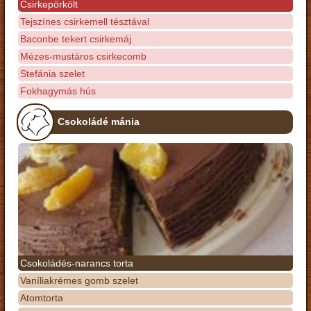
Csirkepörkölt
Tejszínes csirkemell tésztával
Baconbe tekert csirkemáj
Mézes-mustáros csirkecomb
Stefánia szelet
Fokhagymás hús
Csokoládé mánia
Csokoládés-narancs torta
Vaníliakrémes gomb szelet
Atomtorta