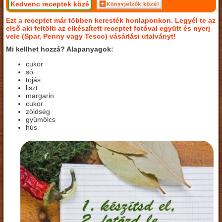
Kedvenc receptek közé
Ezt a receptet már többen keresték honlaponkon. Legyél te az
első aki feltölti az elkészített receptet fotóval együtt és nyerj
vele (Spar, Penny vagy Tesco) vásárlási utalványt!
Mi kellhet hozzá? Alapanyagok:
cukor
só
tojás
liszt
margarin
cukor
zöldség
gyümölcs
hús