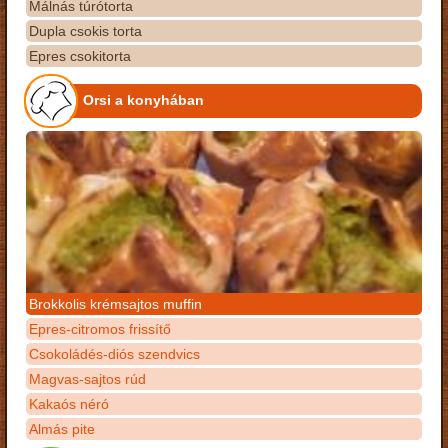
Málnás túrótorta
Dupla csokis torta
Epres csokitorta
Orsi a konyhában
Brokkolis krémsajtos muffin
Epres-citromos frissítő
Csokoládés-diós szendvics
Magvas-sajtos rúd
Kakaós néró
Almás pite