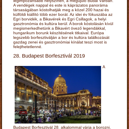
legimpozánsabb helyszínén, a megújuló Budai Várban.
A vendégek nappal és este is káprázatos panoráma
társaságában kóstolhatják meg a közel 200 hazai és
külföldi kiállító több ezer borát. Az idei év fókuszába az
Egri borvidék, a Bikavérek és Egri Csillagok, a helyi
gasztronómia és kultúra kerül. A borok kóstolásán kívül
megismerkedhetünk a Bikavért övező legendákkal,
hungarikum borunk készítésének titkaival. Európa
legszebb borfesztiválján a bor és kultúra találkozását
gazdag zenei és gasztronómiai kínálat teszi most is
felejthetetlenné.
28. Budapest Borfesztivál 2019
A
Budapest Borfesztivál 28. alkalommal várja a borozni,