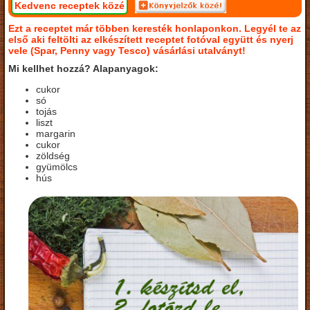
Kedvenc receptek közé
Ezt a receptet már többen keresték honlaponkon. Legyél te az
első aki feltölti az elkészített receptet fotóval együtt és nyerj
vele (Spar, Penny vagy Tesco) vásárlási utalványt!
Mi kellhet hozzá? Alapanyagok:
cukor
só
tojás
liszt
margarin
cukor
zöldség
gyümölcs
hús