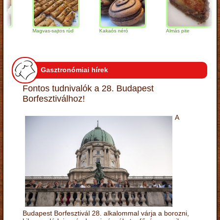
Magvas-sajtos rúd
Kakaós néró
Almás pite
Gasztronómiai hírek
Fontos tudnivalók a 28. Budapest
Borfesztiválhoz!
A
Budapest Borfesztivál 28. alkalommal várja a borozni,