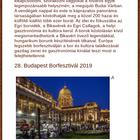
kikapcsolódni, szórakozni vágyókat a főváros egyik
legimpozánsabb helyszínén, a megújuló Budai Várban.
A vendégek nappal és este is káprázatos panoráma
társaságában kóstolhatják meg a közel 200 hazai és
külföldi kiállító több ezer borát. Az idei év fókuszába az
Egri borvidék, a Bikavérek és Egri Csillagok, a helyi
gasztronómia és kultúra kerül. A borok kóstolásán kívül
megismerkedhetünk a Bikavért övező legendákkal,
hungarikum borunk készítésének titkaival. Európa
legszebb borfesztiválján a bor és kultúra találkozását
gazdag zenei és gasztronómiai kínálat teszi most is
felejthetetlenné.
28. Budapest Borfesztivál 2019
A