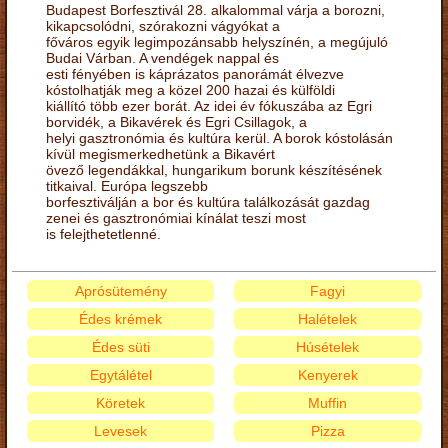
Budapest Borfesztivál 28. alkalommal várja a borozni,
kikapcsolódni, szórakozni vágyókat a
főváros egyik legimpozánsabb helyszínén, a megújuló
Budai Várban. A vendégek nappal és
esti fényében is káprázatos panorámát élvezve
kóstolhatják meg a közel 200 hazai és külföldi
kiállító több ezer borát. Az idei év fókuszába az Egri
borvidék, a Bikavérek és Egri Csillagok, a
helyi gasztronómia és kultúra kerül. A borok kóstolásán
kívül megismerkedhetünk a Bikavért
övező legendákkal, hungarikum borunk készítésének
titkaival. Európa legszebb
borfesztiválján a bor és kultúra találkozását gazdag
zenei és gasztronómiai kínálat teszi most
is felejthetetlenné.
Aprósütemény
Fagyi
Édes krémek
Halételek
Édes süti
Húsételek
Egytálétel
Kenyerek
Köretek
Muffin
Levesek
Pizza