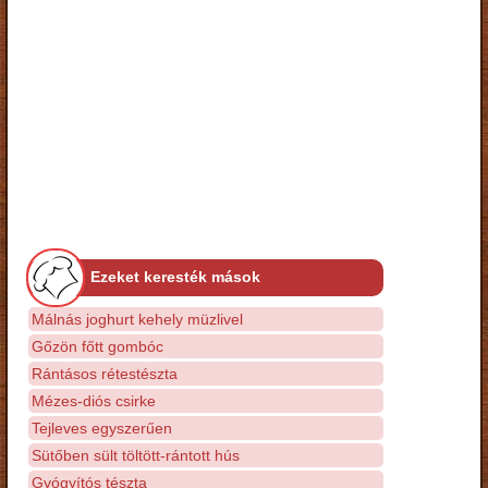
Ezeket keresték mások
Málnás joghurt kehely müzlivel
Gőzön főtt gombóc
Rántásos rétestészta
Mézes-diós csirke
Tejleves egyszerűen
Sütőben sült töltött-rántott hús
Gyógyítós tészta