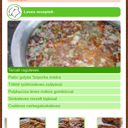
Leves receptek
Tarcali raguleves
Palóc gulyás Sziporka módra
Töltött tyúkhúsleves zsályával
Pulykazúza leves mákos gombóccal
Sóskaleves reszelt tojással
Csalános csirkegaluskaleves