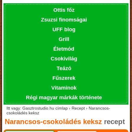
Ottis főz
Zsuzsi finomságai
UFF blog
Grill
Életmód
Csokivilág
Teázó
Fűszerek
Vitaminok
Régi magyar márkák története
Itt vagy: Gasztrostudio.hu címlap › Recept › Narancsos-
csokoládés keksz
Narancsos-csokoládés keksz
recept