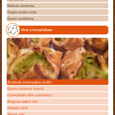
Málnás túrótorta
Dupla csokis torta
Epres csokitorta
Orsi a konyhában
Brokkolis krémsajtos muffin
Epres-citromos frissítő
Csokoládés-diós szendvics
Magvas-sajtos rúd
Kakaós néró
Almás pite