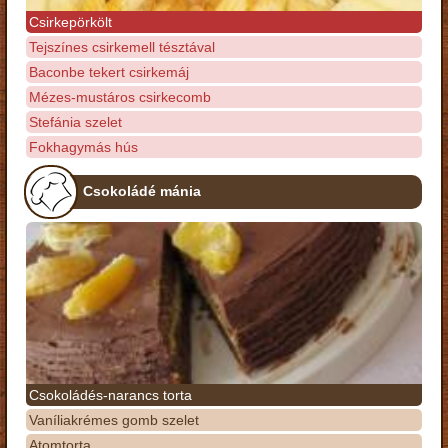
Csirkepörkölt
Tejszínes csirkemell tésztával
Baconbe tekert csirkemáj
Mézes-mustáros csirkecomb
Stefánia szelet
Fokhagymás hús
Csokoládé mánia
Csokoládés-narancs torta
Vaníliakrémes gomb szelet
Atomtorta