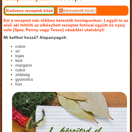
Kedvenc receptek közé
Ezt a receptet már többen keresték honlaponkon. Legyél te az
első aki feltölti az elkészített receptet fotóval együtt és nyerj
vele (Spar, Penny vagy Tesco) vásárlási utalványt!
Mi kellhet hozzá? Alapanyagok:
cukor
só
tojás
liszt
margarin
cukor
zöldség
gyümölcs
hús