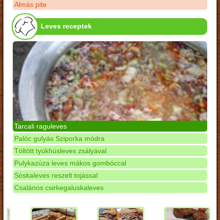
Almás pite
Leves receptek
Tarcali raguleves
Palóc gulyás Sziporka módra
Töltött tyúkhúsleves zsályával
Pulykazúza leves mákos gombóccal
Sóskaleves reszelt tojással
Csalános csirkegaluskaleves