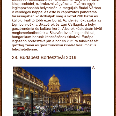
kikapcsolódni, szórakozni vágyókat a főváros egyik
legimpozánsabb helyszínén, a megújuló Budai Várban.
A vendégek nappal és este is káprázatos panoráma
társaságában kóstolhatják meg a közel 200 hazai és
külföldi kiállító több ezer borát. Az idei év fókuszába az
Egri borvidék, a Bikavérek és Egri Csillagok, a helyi
gasztronómia és kultúra kerül. A borok kóstolásán kívül
megismerkedhetünk a Bikavért övező legendákkal,
hungarikum borunk készítésének titkaival. Európa
legszebb borfesztiválján a bor és kultúra találkozását
gazdag zenei és gasztronómiai kínálat teszi most is
felejthetetlenné.
28. Budapest Borfesztivál 2019
A