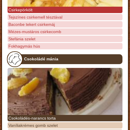
Csirkepörkölt
Tejszínes csirkemell tésztával
Baconbe tekert csirkemáj
Mézes-mustáros csirkecomb
Stefánia szelet
Fokhagymás hús
Csokoládé mánia
Csokoládés-narancs torta
Vaníliakrémes gomb szelet