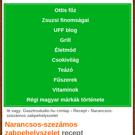
Ottis főz
Zsuzsi finomságai
UFF blog
Grill
Életmód
Csokivilág
Teázó
Fűszerek
Vitaminok
Régi magyar márkák története
Itt vagy: Gasztrostudio.hu címlap › Recept › Narancsos-
szezámos zabpehelyszelet
Narancsos-szezámos
zabpehelyszelet
recept