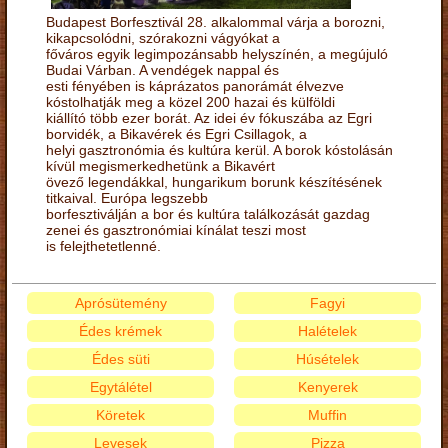
Budapest Borfesztivál 28. alkalommal várja a borozni,
kikapcsolódni, szórakozni vágyókat a
főváros egyik legimpozánsabb helyszínén, a megújuló
Budai Várban. A vendégek nappal és
esti fényében is káprázatos panorámát élvezve
kóstolhatják meg a közel 200 hazai és külföldi
kiállító több ezer borát. Az idei év fókuszába az Egri
borvidék, a Bikavérek és Egri Csillagok, a
helyi gasztronómia és kultúra kerül. A borok kóstolásán
kívül megismerkedhetünk a Bikavért
övező legendákkal, hungarikum borunk készítésének
titkaival. Európa legszebb
borfesztiválján a bor és kultúra találkozását gazdag
zenei és gasztronómiai kínálat teszi most
is felejthetetlenné.
Aprósütemény
Fagyi
Édes krémek
Halételek
Édes süti
Húsételek
Egytálétel
Kenyerek
Köretek
Muffin
Levesek
Pizza