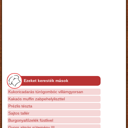
Ezeket keresték mások
Kukoricadarás túrógombóc villámgyorsan
Kakaós muffin zabpehelyliszttel
Prézlis tészta
Sajtos tallér
Burgonyafőzelék füstlivel
Gyors almás sütemény III.