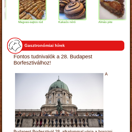
Magvas-sajtos rúd
Kakaós néró
Almás pite
Z
t
Gasztronómiai hírek
Fontos tudnivalók a 28. Budapest
Borfesztiválhoz!
A
Budapest Borfesztivál 28. alkalommal várja a borozni,