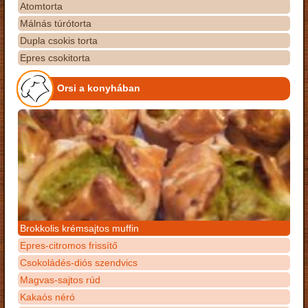
Atomtorta
Málnás túrótorta
Dupla csokis torta
Epres csokitorta
Orsi a konyhában
Brokkolis krémsajtos muffin
Epres-citromos frissítő
Csokoládés-diós szendvics
Magvas-sajtos rúd
Kakaós néró