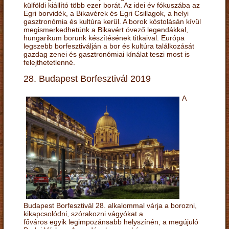
külföldi kiállító több ezer borát. Az idei év fókuszába az
Egri borvidék, a Bikavérek és Egri Csillagok, a helyi
gasztronómia és kultúra kerül. A borok kóstolásán kívül
megismerkedhetünk a Bikavért övező legendákkal,
hungarikum borunk készítésének titkaival. Európa
legszebb borfesztiválján a bor és kultúra találkozását
gazdag zenei és gasztronómiai kínálat teszi most is
felejthetetlenné.
28. Budapest Borfesztivál 2019
A
Budapest Borfesztivál 28. alkalommal várja a borozni,
kikapcsolódni, szórakozni vágyókat a
főváros egyik legimpozánsabb helyszínén, a megújuló