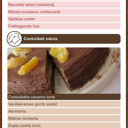
Baconbe tekert csirkemáj
Mézes-mustáros csirkecomb
Stefánia szelet
Fokhagymás hús
Csokoládé mánia
Csokoládés-narancs torta
Vaníliakrémes gomb szelet
Atomtorta
Málnás túrótorta
Dupla csokis torta