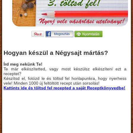
Hogyan készül a Négysajt mártás?
Írd meg nekünk Te!
Te már elkészítetted, vagy most készülsz elkészíteni ezt a
receptet?
Készítsd el, fotózd le és töltsd fel honlapunkra, hogy nyerhess
vele! Minden 1000 új feltöltött recept után sorsolás!
Kattints ide és töltsd fel recepted a saját Receptkönyvedbe!