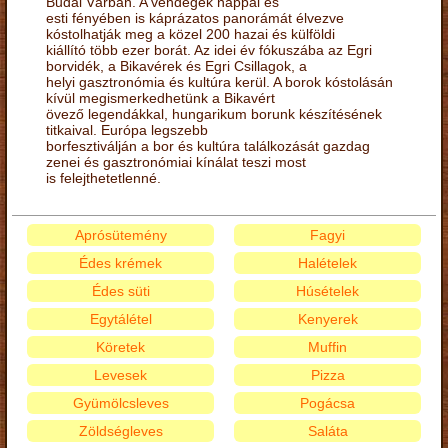
Budai Várban. A vendégek nappal és
esti fényében is káprázatos panorámát élvezve
kóstolhatják meg a közel 200 hazai és külföldi
kiállító több ezer borát. Az idei év fókuszába az Egri
borvidék, a Bikavérek és Egri Csillagok, a
helyi gasztronómia és kultúra kerül. A borok kóstolásán
kívül megismerkedhetünk a Bikavért
övező legendákkal, hungarikum borunk készítésének
titkaival. Európa legszebb
borfesztiválján a bor és kultúra találkozását gazdag
zenei és gasztronómiai kínálat teszi most
is felejthetetlenné.
Aprósütemény
Fagyi
Édes krémek
Halételek
Édes süti
Húsételek
Egytálétel
Kenyerek
Köretek
Muffin
Levesek
Pizza
Gyümölcsleves
Pogácsa
Zöldségleves
Saláta