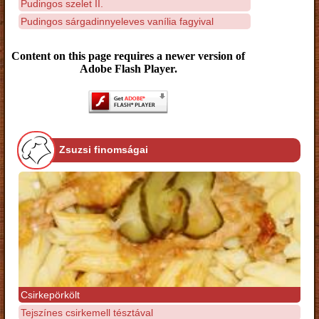
Pudingos szelet II.
Pudingos sárgadinnyeleves vanília fagyival
Content on this page requires a newer version of
Adobe Flash Player.
Zsuzsi finomságai
Csirkepörkölt
Tejszínes csirkemell tésztával