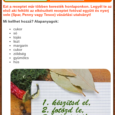
Ezt a receptet már többen keresték honlaponkon. Legyél te az
első aki feltölti az elkészített receptet fotóval együtt és nyerj
vele (Spar, Penny vagy Tesco) vásárlási utalványt!
Mi kellhet hozzá? Alapanyagok:
cukor
só
tojás
liszt
margarin
cukor
zöldség
gyümölcs
hús