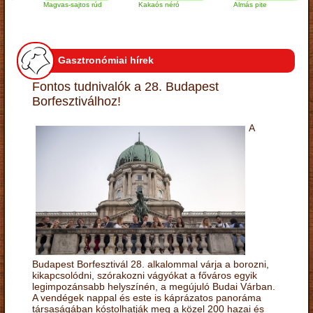
Magvas-sajtos rúd
Kakaós néró
Almás pite
Z
t
Gasztronómiai hírek
Fontos tudnivalók a 28. Budapest
Borfesztiválhoz!
A
Budapest Borfesztivál 28. alkalommal várja a borozni,
kikapcsolódni, szórakozni vágyókat a főváros egyik
legimpozánsabb helyszínén, a megújuló Budai Várban.
A vendégek nappal és este is káprázatos panoráma
társaságában kóstolhatják meg a közel 200 hazai és