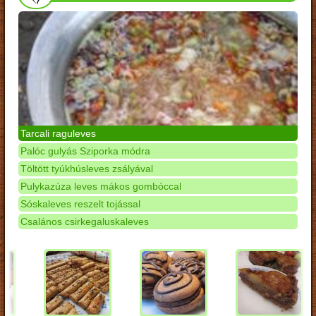
Tarcali raguleves
Palóc gulyás Sziporka módra
Töltött tyúkhúsleves zsályával
Pulykazúza leves mákos gombóccal
Sóskaleves reszelt tojással
Csalános csirkegaluskaleves