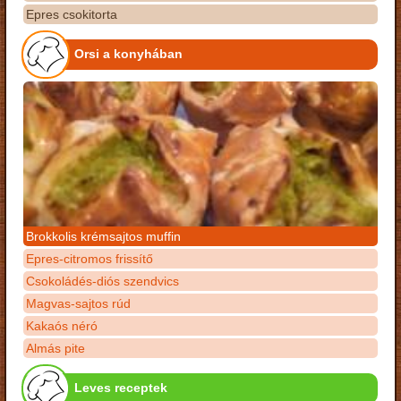
Epres csokitorta
Orsi a konyhában
Brokkolis krémsajtos muffin
Epres-citromos frissítő
Csokoládés-diós szendvics
Magvas-sajtos rúd
Kakaós néró
Almás pite
Leves receptek