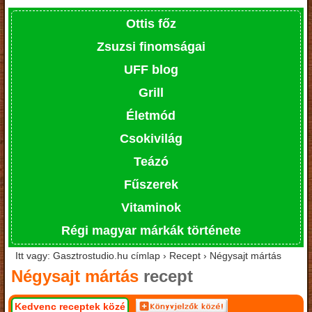
Ottis főz
Zsuzsi finomságai
UFF blog
Grill
Életmód
Csokivilág
Teázó
Fűszerek
Vitaminok
Régi magyar márkák története
Itt vagy: Gasztrostudio.hu címlap › Recept › Négysajt mártás
Négysajt mártás
recept
Kedvenc receptek közé