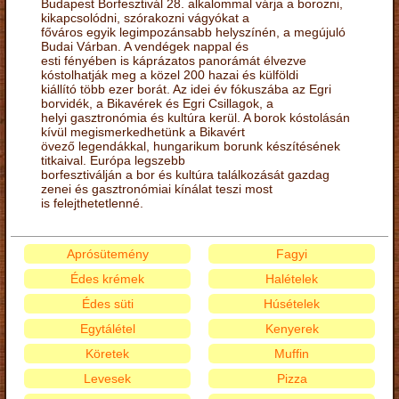
Budapest Borfesztivál 28. alkalommal várja a borozni,
kikapcsolódni, szórakozni vágyókat a
főváros egyik legimpozánsabb helyszínén, a megújuló
Budai Várban. A vendégek nappal és
esti fényében is káprázatos panorámát élvezve
kóstolhatják meg a közel 200 hazai és külföldi
kiállító több ezer borát. Az idei év fókuszába az Egri
borvidék, a Bikavérek és Egri Csillagok, a
helyi gasztronómia és kultúra kerül. A borok kóstolásán
kívül megismerkedhetünk a Bikavért
övező legendákkal, hungarikum borunk készítésének
titkaival. Európa legszebb
borfesztiválján a bor és kultúra találkozását gazdag
zenei és gasztronómiai kínálat teszi most
is felejthetetlenné.
Aprósütemény
Fagyi
Édes krémek
Halételek
Édes süti
Húsételek
Egytálétel
Kenyerek
Köretek
Muffin
Levesek
Pizza