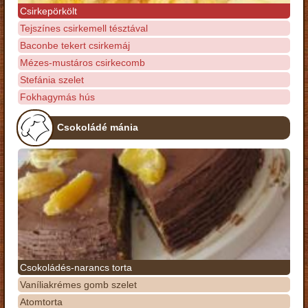
Csirkepörkölt
Tejszínes csirkemell tésztával
Baconbe tekert csirkemáj
Mézes-mustáros csirkecomb
Stefánia szelet
Fokhagymás hús
Csokoládé mánia
Csokoládés-narancs torta
Vaníliakrémes gomb szelet
Atomtorta