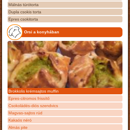
Málnás túrótorta
Dupla csokis torta
Epres csokitorta
Orsi a konyhában
Brokkolis krémsajtos muffin
Epres-citromos frissítő
Csokoládés-diós szendvics
Magvas-sajtos rúd
Kakaós néró
Almás pite