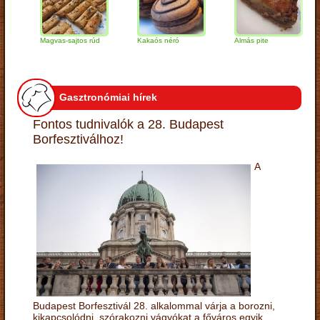
Magvas-sajtos rúd
Kakaós néró
Almás pite
Za
tú
Gasztronómiai hírek
Fontos tudnivalók a 28. Budapest
Borfesztiválhoz!
A
Budapest Borfesztivál 28. alkalommal várja a borozni,
kikapcsolódni, szórakozni vágyókat a főváros egyik