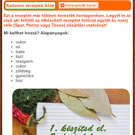
Kedvenc receptek közé
Ezt a receptet már többen keresték honlaponkon. Legyél te az
első aki feltölti az elkészített receptet fotóval együtt és nyerj
vele (Spar, Penny vagy Tesco) vásárlási utalványt!
Mi kellhet hozzá? Alapanyagok:
cukor
só
tojás
liszt
margarin
cukor
zöldség
gyümölcs
hús