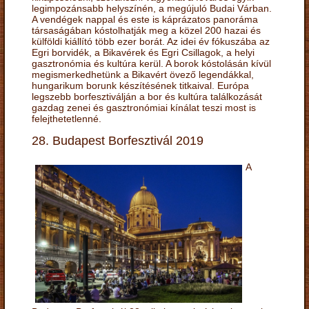
legimpozánsabb helyszínén, a megújuló Budai Várban.
A vendégek nappal és este is káprázatos panoráma
társaságában kóstolhatják meg a közel 200 hazai és
külföldi kiállító több ezer borát. Az idei év fókuszába az
Egri borvidék, a Bikavérek és Egri Csillagok, a helyi
gasztronómia és kultúra kerül. A borok kóstolásán kívül
megismerkedhetünk a Bikavért övező legendákkal,
hungarikum borunk készítésének titkaival. Európa
legszebb borfesztiválján a bor és kultúra találkozását
gazdag zenei és gasztronómiai kínálat teszi most is
felejthetetlenné.
28. Budapest Borfesztivál 2019
A