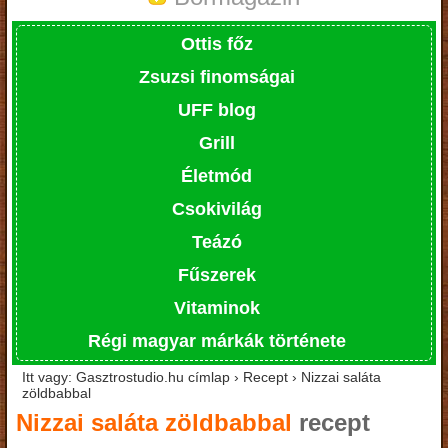
Ottis főz
Zsuzsi finomságai
UFF blog
Grill
Életmód
Csokivilág
Teázó
Fűszerek
Vitaminok
Régi magyar márkák története
Itt vagy: Gasztrostudio.hu címlap › Recept › Nizzai saláta
zöldbabbal
Nizzai saláta zöldbabbal
recept