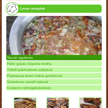
Leves receptek
Tarcali raguleves
Palóc gulyás Sziporka módra
Töltött tyúkhúsleves zsályával
Pulykazúza leves mákos gombóccal
Sóskaleves reszelt tojással
Csalános csirkegaluskaleves