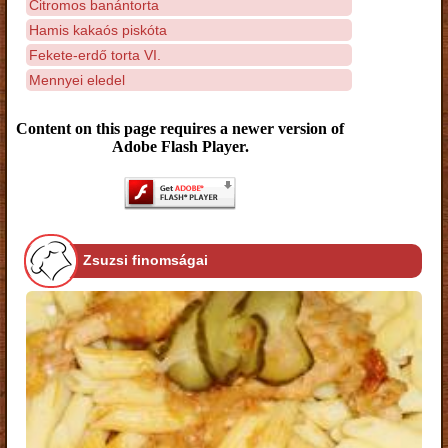
Citromos banántorta
Hamis kakaós piskóta
Fekete-erdő torta VI.
Mennyei eledel
Content on this page requires a newer version of
Adobe Flash Player.
Zsuzsi finomságai