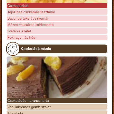
Csirkepörkölt
Tejszínes csirkemell tésztával
Baconbe tekert csirkemáj
Mézes-mustáros csirkecomb
Stefánia szelet
Fokhagymás hús
Csokoládé mánia
Csokoládés-narancs torta
Vaníliakrémes gomb szelet
Atomtorta