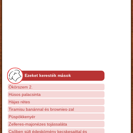
Ezeket keresték mások
Ökörszem 2.
Húsos palacsinta
Hájas rétes
Tiramisu banánnal és brownies-zal
Püspökkenyér
Zelleres-majonézes tojássaláta
Csőben sült édeskömény kecskesajttal és