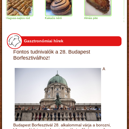
gvas-sajtos rúd
Kakaós néró
Almás pite
Zabpelyhe
túrógombó
Gasztronómiai hírek
Fontos tudnivalók a 28. Budapest
Borfesztiválhoz!
A
Budapest Borfesztivál 28. alkalommal várja a borozni,