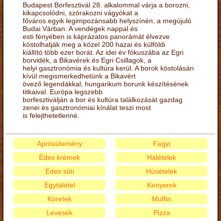
Budapest Borfesztivál 28. alkalommal várja a borozni,
kikapcsolódni, szórakozni vágyókat a
főváros egyik legimpozánsabb helyszínén, a megújuló
Budai Várban. A vendégek nappal és
esti fényében is káprázatos panorámát élvezve
kóstolhatják meg a közel 200 hazai és külföldi
kiállító több ezer borát. Az idei év fókuszába az Egri
borvidék, a Bikavérek és Egri Csillagok, a
helyi gasztronómia és kultúra kerül. A borok kóstolásán
kívül megismerkedhetünk a Bikavért
övező legendákkal, hungarikum borunk készítésének
titkaival. Európa legszebb
borfesztiválján a bor és kultúra találkozását gazdag
zenei és gasztronómiai kínálat teszi most
is felejthetetlenné.
Aprósütemény
Fagyi
Édes krémek
Halételek
Édes süti
Húsételek
Egytálétel
Kenyerek
Köretek
Muffin
Levesek
Pizza