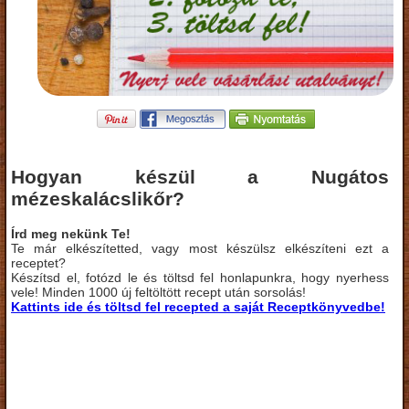
Hogyan készül a Nugátos
mézeskalácslikőr?
Írd meg nekünk Te!
Te már elkészítetted, vagy most készülsz elkészíteni ezt a
receptet?
Készítsd el, fotózd le és töltsd fel honlapunkra, hogy nyerhess
vele! Minden 1000 új feltöltött recept után sorsolás!
Kattints ide és töltsd fel recepted a saját Receptkönyvedbe!