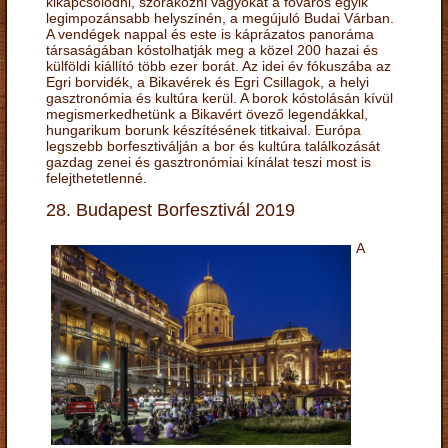
kikapcsolódni, szórakozni vágyókat a főváros egyik
legimpozánsabb helyszínén, a megújuló Budai Várban.
A vendégek nappal és este is káprázatos panoráma
társaságában kóstolhatják meg a közel 200 hazai és
külföldi kiállító több ezer borát. Az idei év fókuszába az
Egri borvidék, a Bikavérek és Egri Csillagok, a helyi
gasztronómia és kultúra kerül. A borok kóstolásán kívül
megismerkedhetünk a Bikavért övező legendákkal,
hungarikum borunk készítésének titkaival. Európa
legszebb borfesztiválján a bor és kultúra találkozását
gazdag zenei és gasztronómiai kínálat teszi most is
felejthetetlenné.
28. Budapest Borfesztivál 2019
A