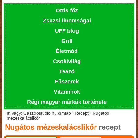
Ottis főz
Zsuzsi finomságai
UFF blog
Grill
Életmód
Csokivilág
Teázó
Fűszerek
Vitaminok
Régi magyar márkák története
Itt vagy: Gasztrostudio.hu címlap › Recept › Nugátos
mézeskalácslikőr
Nugátos mézeskalácslikőr
recept