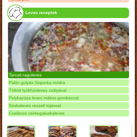
Leves receptek
Tarcali raguleves
Palóc gulyás Sziporka módra
Töltött tyúkhúsleves zsályával
Pulykazúza leves mákos gombóccal
Sóskaleves reszelt tojással
Csalános csirkegaluskaleves