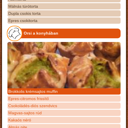
Málnás túrótorta
Dupla csokis torta
Epres csokitorta
Orsi a konyhában
Brokkolis krémsajtos muffin
Epres-citromos frissítő
Csokoládés-diós szendvics
Magvas-sajtos rúd
Kakaós néró
Almás pite