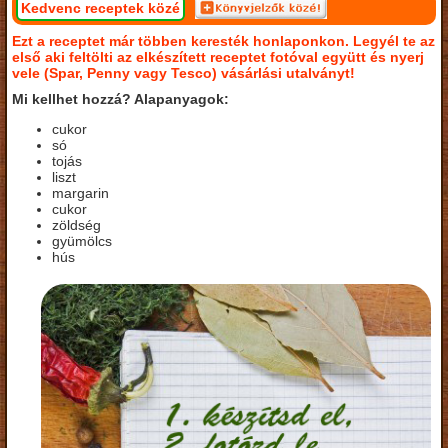
Kedvenc receptek közé
Ezt a receptet már többen keresték honlaponkon. Legyél te az
első aki feltölti az elkészített receptet fotóval együtt és nyerj
vele (Spar, Penny vagy Tesco) vásárlási utalványt!
Mi kellhet hozzá? Alapanyagok:
cukor
só
tojás
liszt
margarin
cukor
zöldség
gyümölcs
hús