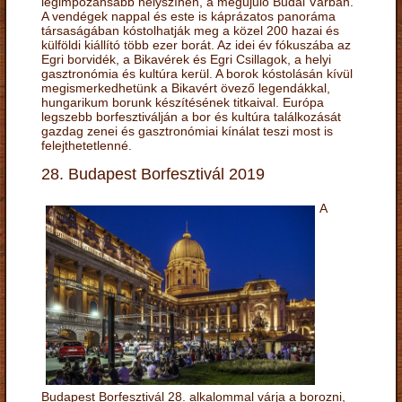
legimpozánsabb helyszínén, a megújuló Budai Várban.
A vendégek nappal és este is káprázatos panoráma
társaságában kóstolhatják meg a közel 200 hazai és
külföldi kiállító több ezer borát. Az idei év fókuszába az
Egri borvidék, a Bikavérek és Egri Csillagok, a helyi
gasztronómia és kultúra kerül. A borok kóstolásán kívül
megismerkedhetünk a Bikavért övező legendákkal,
hungarikum borunk készítésének titkaival. Európa
legszebb borfesztiválján a bor és kultúra találkozását
gazdag zenei és gasztronómiai kínálat teszi most is
felejthetetlenné.
28. Budapest Borfesztivál 2019
A
Budapest Borfesztivál 28. alkalommal várja a borozni,