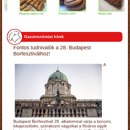
Magvas-sajtos rúd
Kakaós néró
Almás pite
Gasztronómiai hírek
Fontos tudnivalók a 28. Budapest
Borfesztiválhoz!
A
Budapest Borfesztivál 28. alkalommal várja a borozni,
kikapcsolódni, szórakozni vágyókat a főváros egyik