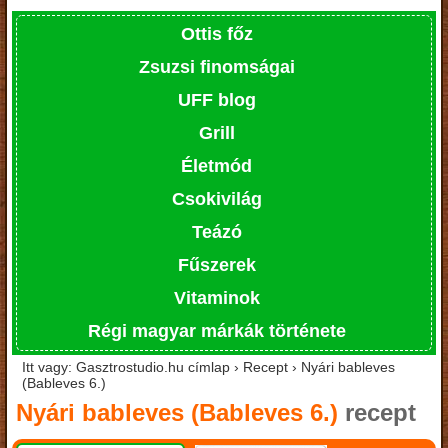
Ottis főz
Zsuzsi finomságai
UFF blog
Grill
Életmód
Csokivilág
Teázó
Fűszerek
Vitaminok
Régi magyar márkák története
Itt vagy: Gasztrostudio.hu címlap › Recept › Nyári bableves
(Bableves 6.)
Nyári bableves (Bableves 6.)
recept