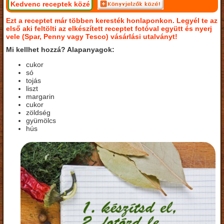
Kedvenc receptek közé
Ezt a receptet már többen keresték honlaponkon. Legyél te az
első aki feltölti az elkészített receptet fotóval együtt és nyerj
vele (Spar, Penny vagy Tesco) vásárlási utalványt!
Mi kellhet hozzá? Alapanyagok:
cukor
só
tojás
liszt
margarin
cukor
zöldség
gyümölcs
hús