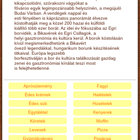
kikapcsolódni, szórakozni vágyókat a
főváros egyik legimpozánsabb helyszínén, a megújuló
Budai Várban. A vendégek nappal és
esti fényében is káprázatos panorámát élvezve
kóstolhatják meg a közel 200 hazai és külföldi
kiállító több ezer borát. Az idei év fókuszába az Egri
borvidék, a Bikavérek és Egri Csillagok, a
helyi gasztronómia és kultúra kerül. A borok kóstolásán
kívül megismerkedhetünk a Bikavért
övező legendákkal, hungarikum borunk készítésének
titkaival. Európa legszebb
borfesztiválján a bor és kultúra találkozását gazdag
zenei és gasztronómiai kínálat teszi most
is felejthetetlenné.
Aprósütemény
Fagyi
Édes krémek
Halételek
Édes süti
Húsételek
Egytálétel
Kenyerek
Köretek
Muffin
Levesek
Pizza
Gyümölcsleves
Pogácsa