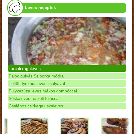
Leves receptek
Tarcali raguleves
Palóc gulyás Sziporka módra
Töltött tyúkhúsleves zsályával
Pulykazúza leves mákos gombóccal
Sóskaleves reszelt tojással
Csalános csirkegaluskaleves