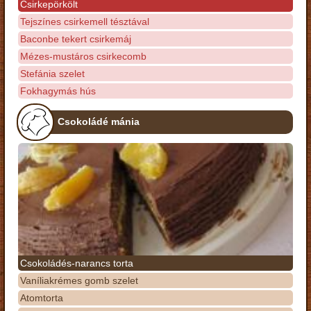
Csirkepörkölt
Tejszínes csirkemell tésztával
Baconbe tekert csirkemáj
Mézes-mustáros csirkecomb
Stefánia szelet
Fokhagymás hús
Csokoládé mánia
Csokoládés-narancs torta
Vaníliakrémes gomb szelet
Atomtorta