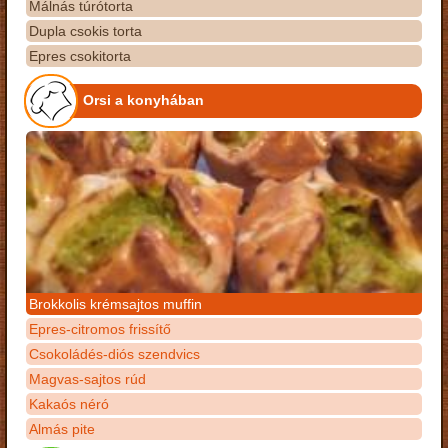
Málnás túrótorta
Dupla csokis torta
Epres csokitorta
Orsi a konyhában
Brokkolis krémsajtos muffin
Epres-citromos frissítő
Csokoládés-diós szendvics
Magvas-sajtos rúd
Kakaós néró
Almás pite