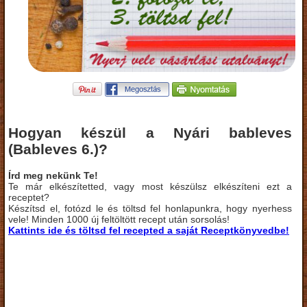
Hogyan készül a Nyári bableves
(Bableves 6.)?
Írd meg nekünk Te!
Te már elkészítetted, vagy most készülsz elkészíteni ezt a
receptet?
Készítsd el, fotózd le és töltsd fel honlapunkra, hogy nyerhess
vele! Minden 1000 új feltöltött recept után sorsolás!
Kattints ide és töltsd fel recepted a saját Receptkönyvedbe!