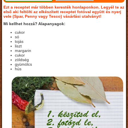
Ezt a receptet már többen keresték honlaponkon. Legyél te az
első aki feltölti az elkészített receptet fotóval együtt és nyerj
vele (Spar, Penny vagy Tesco) vásárlási utalványt!
Mi kellhet hozzá? Alapanyagok:
cukor
só
tojás
liszt
margarin
cukor
zöldség
gyümölcs
hús