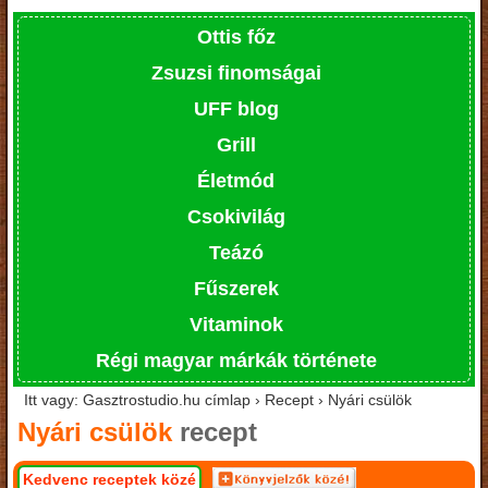
Ottis főz
Zsuzsi finomságai
UFF blog
Grill
Életmód
Csokivilág
Teázó
Fűszerek
Vitaminok
Régi magyar márkák története
Itt vagy: Gasztrostudio.hu címlap › Recept › Nyári csülök
Nyári csülök
recept
Kedvenc receptek közé