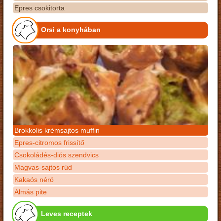
Epres csokitorta
Orsi a konyhában
Brokkolis krémsajtos muffin
Epres-citromos frissítő
Csokoládés-diós szendvics
Magvas-sajtos rúd
Kakaós néró
Almás pite
Leves receptek