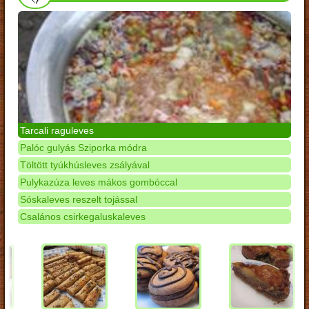
Tarcali raguleves
Palóc gulyás Sziporka módra
Töltött tyúkhúsleves zsályával
Pulykazúza leves mákos gombóccal
Sóskaleves reszelt tojással
Csalános csirkegaluskaleves