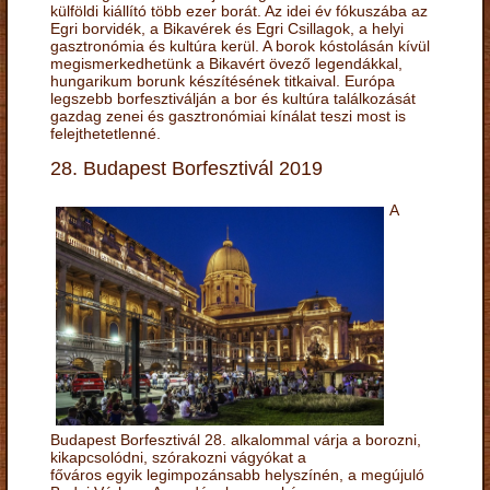
külföldi kiállító több ezer borát. Az idei év fókuszába az
Egri borvidék, a Bikavérek és Egri Csillagok, a helyi
gasztronómia és kultúra kerül. A borok kóstolásán kívül
megismerkedhetünk a Bikavért övező legendákkal,
hungarikum borunk készítésének titkaival. Európa
legszebb borfesztiválján a bor és kultúra találkozását
gazdag zenei és gasztronómiai kínálat teszi most is
felejthetetlenné.
28. Budapest Borfesztivál 2019
A
Budapest Borfesztivál 28. alkalommal várja a borozni,
kikapcsolódni, szórakozni vágyókat a
főváros egyik legimpozánsabb helyszínén, a megújuló