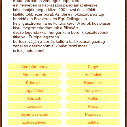
Budai Várban. A vendégek nappal és
esti fényében is káprázatos panorámát élvezve
kóstolhatják meg a közel 200 hazai és külföldi
kiállító több ezer borát. Az idei év fókuszába az Egri
borvidék, a Bikavérek és Egri Csillagok, a
helyi gasztronómia és kultúra kerül. A borok kóstolásán
kívül megismerkedhetünk a Bikavért
övező legendákkal, hungarikum borunk készítésének
titkaival. Európa legszebb
borfesztiválján a bor és kultúra találkozását gazdag
zenei és gasztronómiai kínálat teszi most
is felejthetetlenné.
Aprósütemény
Fagyi
Édes krémek
Halételek
Édes süti
Húsételek
Egytálétel
Kenyerek
Köretek
Muffin
Levesek
Pizza
Gyümölcsleves
Pogácsa
Zöldségleves
Saláta