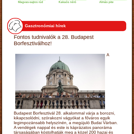
Magvas-sajtos rúd
Kakaós néró
Almás pite
Z
t
Gasztronómiai hírek
Fontos tudnivalók a 28. Budapest
Borfesztiválhoz!
A
Budapest Borfesztivál 28. alkalommal várja a borozni,
kikapcsolódni, szórakozni vágyókat a főváros egyik
legimpozánsabb helyszínén, a megújuló Budai Várban.
A vendégek nappal és este is káprázatos panoráma
társaságában kóstolhatják meg a közel 200 hazai és