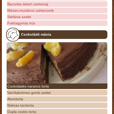
Baconbe tekert csirkemáj
Mézes-mustáros csirkecomb
Stefánia szelet
Fokhagymás hús
Csokoládé mánia
Csokoládés-narancs torta
Vaníliakrémes gomb szelet
Atomtorta
Málnás túrótorta
Dupla csokis torta