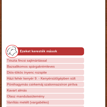
Ezeket keresték mások
Tészta fincsi sajtmártással
Bazsalikomos spárgakrémleves
Diós-tökös ínyenc rozspite
Házi fehér kenyér 9. - Kenyérsütőgépben sült
Póréhagymás csirkemáj szalonnazsíron pirítva
Kavart almás
Olasz mandulasütemény
Vaníliás metélt (vargabéles)