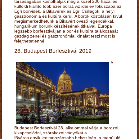
társaságában kóstolhatják meg a közel 200 hazai és
külföldi kiállító több ezer borát. Az idei év fókuszába az
Egri borvidék, a Bikavérek és Egri Csillagok, a helyi
gasztronómia és kultúra kerül. A borok kóstolásán kívül
megismerkedhetünk a Bikavért övező legendákkal,
hungarikum borunk készítésének titkaival. Európa
legszebb borfesztiválján a bor és kultúra találkozását
gazdag zenei és gasztronómiai kínálat teszi most is
felejthetetlenné.
28. Budapest Borfesztivál 2019
A
Budapest Borfesztivál 28. alkalommal várja a borozni,
kikapcsolódni, szórakozni vágyókat a
főváros egyik legimpozánsabb helyszínén, a megújuló