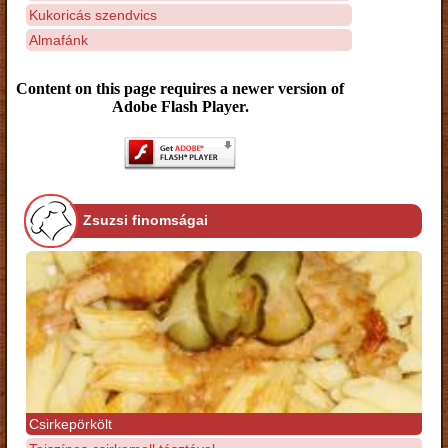
Kukoricás szendvics
Almafánk
Content on this page requires a newer version of
Adobe Flash Player.
Zsuzsi finomságai
Csirkepörkölt