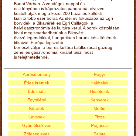
Budai Várban. A vendégek nappal és
esti fényében is káprázatos panorámát élvezve
kóstolhatják meg a közel 200 hazai és külföldi
kiállító több ezer borát. Az idei év fókuszába az Egri
borvidék, a Bikavérek és Egri Csillagok, a
helyi gasztronómia és kultúra kerül. A borok kóstolásán
kívül megismerkedhetünk a Bikavért
övező legendákkal, hungarikum borunk készítésének
titkaival. Európa legszebb
borfesztiválján a bor és kultúra találkozását gazdag
zenei és gasztronómiai kínálat teszi most
is felejthetetlenné.
Aprósütemény
Fagyi
Édes krémek
Halételek
Édes süti
Húsételek
Egytálétel
Kenyerek
Köretek
Muffin
Levesek
Pizza
Gyümölcsleves
Pogácsa
Zöldségleves
Saláta