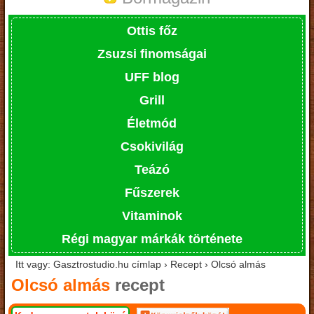
Ottis főz
Zsuzsi finomságai
UFF blog
Grill
Életmód
Csokivilág
Teázó
Fűszerek
Vitaminok
Régi magyar márkák története
Itt vagy: Gasztrostudio.hu címlap › Recept › Olcsó almás
Olcsó almás
recept