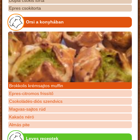
Dupla csokis torta
Epres csokitorta
Orsi a konyhában
Brokkolis krémsajtos muffin
Epres-citromos frissítő
Csokoládés-diós szendvics
Magvas-sajtos rúd
Kakaós néró
Almás pite
Leves receptek