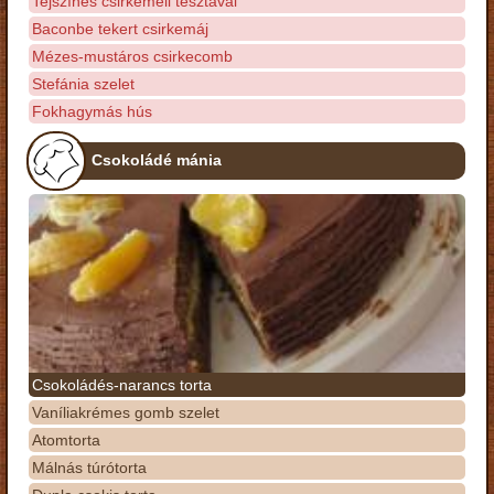
Tejszínes csirkemell tésztával
Baconbe tekert csirkemáj
Mézes-mustáros csirkecomb
Stefánia szelet
Fokhagymás hús
Csokoládé mánia
Csokoládés-narancs torta
Vaníliakrémes gomb szelet
Atomtorta
Málnás túrótorta