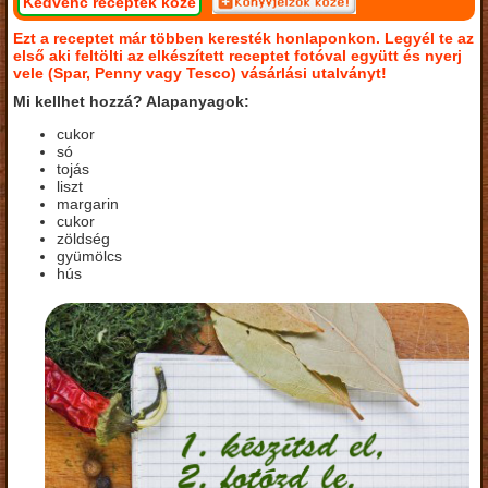
Kedvenc receptek közé
Ezt a receptet már többen keresték honlaponkon. Legyél te az
első aki feltölti az elkészített receptet fotóval együtt és nyerj
vele (Spar, Penny vagy Tesco) vásárlási utalványt!
Mi kellhet hozzá? Alapanyagok:
cukor
só
tojás
liszt
margarin
cukor
zöldség
gyümölcs
hús