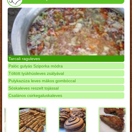
Tarcali raguleves
Palóc gulyás Sziporka módra
Töltött tyúkhúsleves zsályával
Pulykazúza leves mákos gombóccal
Sóskaleves reszelt tojással
Csalános csirkegaluskaleves