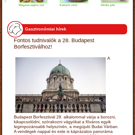
Magvas-sajtos rúd
Kakaós néró
Almás pite
Z
t
Gasztronómiai hírek
Fontos tudnivalók a 28. Budapest
Borfesztiválhoz!
A
Budapest Borfesztivál 28. alkalommal várja a borozni,
kikapcsolódni, szórakozni vágyókat a főváros egyik
legimpozánsabb helyszínén, a megújuló Budai Várban.
A vendégek nappal és este is káprázatos panoráma