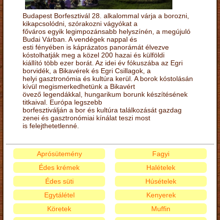
Budapest Borfesztivál 28. alkalommal várja a borozni,
kikapcsolódni, szórakozni vágyókat a
főváros egyik legimpozánsabb helyszínén, a megújuló
Budai Várban. A vendégek nappal és
esti fényében is káprázatos panorámát élvezve
kóstolhatják meg a közel 200 hazai és külföldi
kiállító több ezer borát. Az idei év fókuszába az Egri
borvidék, a Bikavérek és Egri Csillagok, a
helyi gasztronómia és kultúra kerül. A borok kóstolásán
kívül megismerkedhetünk a Bikavért
övező legendákkal, hungarikum borunk készítésének
titkaival. Európa legszebb
borfesztiválján a bor és kultúra találkozását gazdag
zenei és gasztronómiai kínálat teszi most
is felejthetetlenné.
Aprósütemény
Fagyi
Édes krémek
Halételek
Édes süti
Húsételek
Egytálétel
Kenyerek
Köretek
Muffin