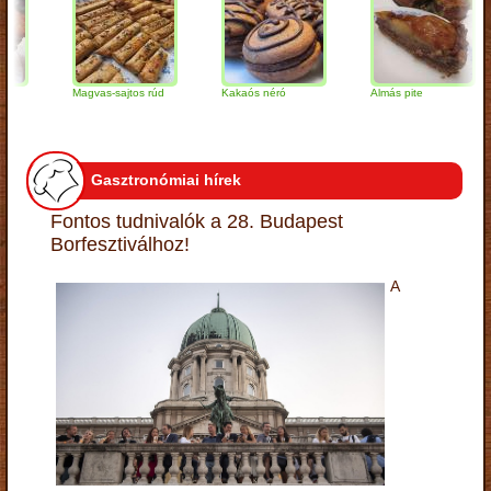
Magvas-sajtos rúd
Kakaós néró
Almás pite
Z
t
Gasztronómiai hírek
Fontos tudnivalók a 28. Budapest
Borfesztiválhoz!
A