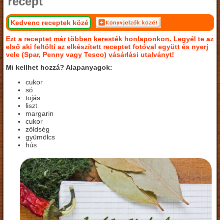
recept
Kedvenc receptek közé
Ezt a receptet már többen keresték honlaponkon. Legyél te az
első aki feltölti az elkészített receptet fotóval együtt és nyerj
vele (Spar, Penny vagy Tesco) vásárlási utalványt!
Mi kellhet hozzá? Alapanyagok:
cukor
só
tojás
liszt
margarin
cukor
zöldség
gyümölcs
hús