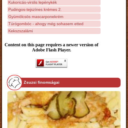
Kukoricás-virslis lepénykék
Pudingos-tejszínes krémes 2.
Gyümölcsös mascarponekrém
Túrógombóc - ahogy még sohasem etted
Kekszszalámi
Content on this page requires a newer version of
Adobe Flash Player.
Zsuzsi finomságai