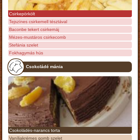
Csirkepörkölt
Tejszínes csirkemell tésztával
Baconbe tekert csirkemáj
Mézes-mustáros csirkecomb
Stefánia szelet
Fokhagymás hús
Csokoládé mánia
Csokoládés-narancs torta
Vaníliakrémes gomb szelet