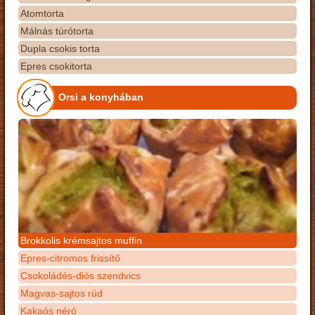
Atomtorta
Málnás túrótorta
Dupla csokis torta
Epres csokitorta
Orsi a konyhában
Brokkolis krémsajtos muffin
Epres-citromos frissítő
Csokoládés-diós szendvics
Magvas-sajtos rúd
Kakaós néró