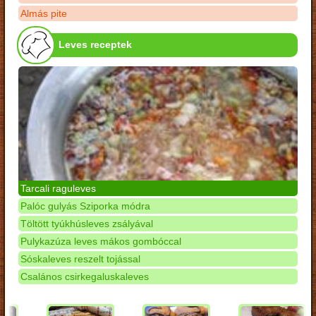
Almás pite
Leves receptek
Tarcali raguleves
Palóc gulyás Sziporka módra
Töltött tyúkhúsleves zsályával
Pulykazúza leves mákos gombóccal
Sóskaleves reszelt tojással
Csalános csirkegaluskaleves