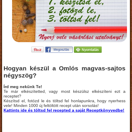
Hogyan készül a Omlós magvas-sajtos
négyszög?
Írd meg nekünk Te!
Te már elkészítetted, vagy most készülsz elkészíteni ezt a
receptet?
Készítsd el, fotózd le és töltsd fel honlapunkra, hogy nyerhess
vele! Minden 1000 új feltöltött recept után sorsolás!
Kattints ide és töltsd fel recepted a saját Receptkönyvedbe!