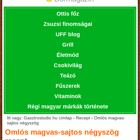
Ottis főz
Zsuzsi finomságai
UFF blog
Grill
Életmód
Csokivilág
Teázó
Fűszerek
Vitaminok
Régi magyar márkák története
Itt vagy: Gasztrostudio.hu címlap › Recept › Omlós magvas-
sajtos négyszög
Omlós magvas-sajtos négyszög