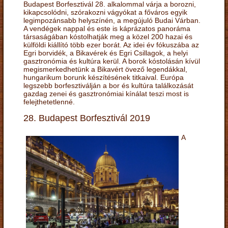
Budapest Borfesztivál 28. alkalommal várja a borozni,
kikapcsolódni, szórakozni vágyókat a főváros egyik
legimpozánsabb helyszínén, a megújuló Budai Várban.
A vendégek nappal és este is káprázatos panoráma
társaságában kóstolhatják meg a közel 200 hazai és
külföldi kiállító több ezer borát. Az idei év fókuszába az
Egri borvidék, a Bikavérek és Egri Csillagok, a helyi
gasztronómia és kultúra kerül. A borok kóstolásán kívül
megismerkedhetünk a Bikavért övező legendákkal,
hungarikum borunk készítésének titkaival. Európa
legszebb borfesztiválján a bor és kultúra találkozását
gazdag zenei és gasztronómiai kínálat teszi most is
felejthetetlenné.
28. Budapest Borfesztivál 2019
A