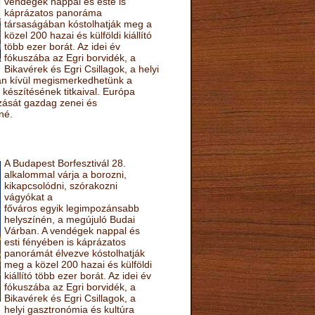
vendégek nappal és este is
káprázatos panoráma
társaságában kóstolhatják meg a
közel 200 hazai és külföldi kiállító
több ezer borát. Az idei év
fókuszába az Egri borvidék, a
Bikavérek és Egri Csillagok, a helyi
sán kívül megismerkedhetünk a
készítésének titkaival. Európa
ozását gazdag zenei és
né.
A Budapest Borfesztivál 28.
alkalommal várja a borozni,
kikapcsolódni, szórakozni
vágyókat a
főváros egyik legimpozánsabb
helyszínén, a megújuló Budai
Várban. A vendégek nappal és
esti fényében is káprázatos
panorámát élvezve kóstolhatják
meg a közel 200 hazai és külföldi
kiállító több ezer borát. Az idei év
fókuszába az Egri borvidék, a
Bikavérek és Egri Csillagok, a
helyi gasztronómia és kultúra