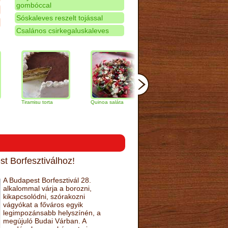
gombóccal
Sóskaleves reszelt tojással
Csalános csirkegaluskaleves
Tiramisu torta
Quinoa saláta
Mandulás kifli
Csokol
narancs
t Borfesztiválhoz!
A Budapest Borfesztivál 28.
alkalommal várja a borozni,
kikapcsolódni, szórakozni
vágyókat a főváros egyik
legimpozánsabb helyszínén, a
megújuló Budai Várban. A