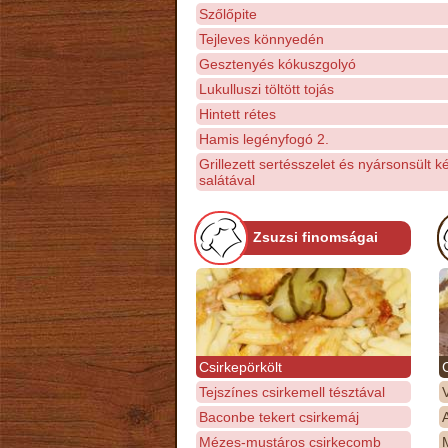
Szőlőpite
Tejleves könnyedén
Gesztenyés kókuszgolyó
Lukulluszi töltött tojás
Hintett rétes
Hamis legényfogó 2.
Grillezett sertésszelet és nyársonsült ké
salátával
Zsuzsi finomságai
Csirkepörkölt
Tejszínes csirkemell tésztával
Baconbe tekert csirkemáj
Mézes-mustáros csirkecomb
M