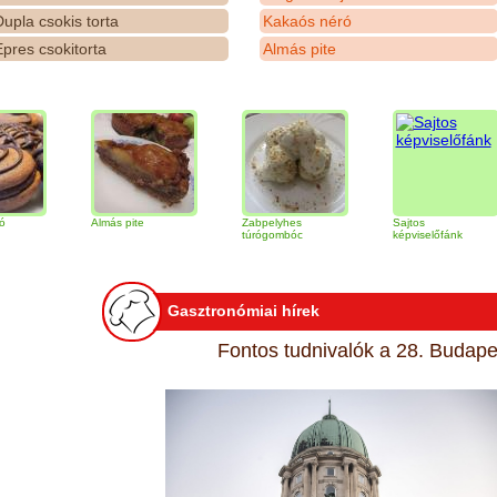
upla csokis torta
Kakaós néró
pres csokitorta
Almás pite
Almás pite
Zabpelyhes
Sajtos
túrógombóc
képviselőfánk
Gasztronómiai hírek
Fontos tudnivalók a 28. Budapes