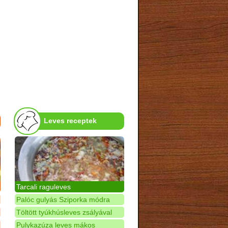
Leves receptek
Tarcali raguleves
Palóc gulyás Sziporka módra
Töltött tyúkhúsleves zsályával
Pulykazúza leves mákos