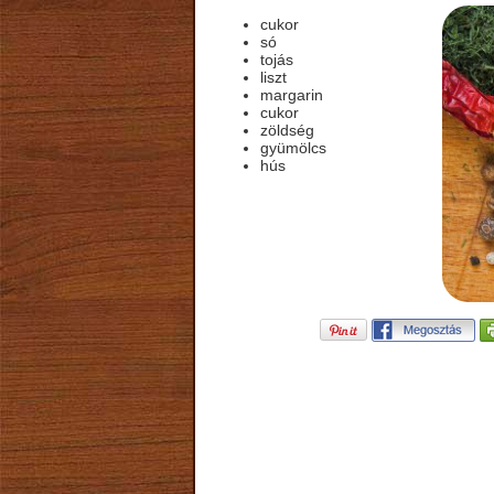
cukor
só
tojás
liszt
margarin
cukor
zöldség
gyümölcs
hús