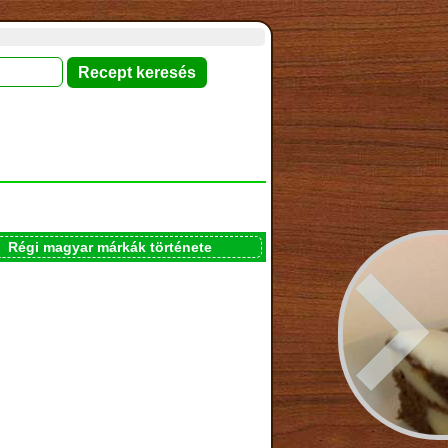
Régi magyar márkák története