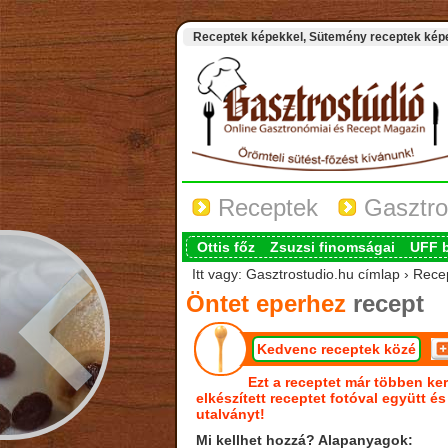
Receptek képekkel, Sütemény receptek képek
Receptek
Gasztro
Ottis főz
Zsuzsi finomságai
UFF 
Itt vagy: Gasztrostudio.hu címlap › Rece
Öntet eperhez
recept
Kedvenc receptek közé
Ezt a receptet már többen ker
elkészített receptet fotóval együtt é
utalványt!
Mi kellhet hozzá? Alapanyagok: