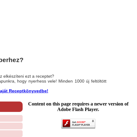
perhez?
 elkészíteni ezt a receptet?
nlapunkra, hogy nyerhess vele! Minden 1000 új feltöltött
a saját Receptkönyvedbe!
Content on this page requires a newer version of
Adobe Flash Player.