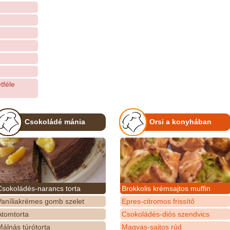
tféle
Csokoládé mánia
Orsi a konyhában
Csokoládés-narancs torta
Brokkolis krémsajtos muffin
Vaníliakrémes gomb szelet
Epres-citromos frissítő
Atomtorta
Csokoládés-diós szendvics
álnás túrótorta
Magvas-sajtos rúd