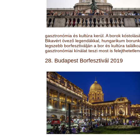
gasztronómia és kultúra kerül. A borok kóstolá
Bikavért övező legendákkal, hungarikum borunk 
legszebb borfesztiválján a bor és kultúra találk
gasztronómiai kínálat teszi most is felejthetetlen
28. Budapest Borfesztivál 2019