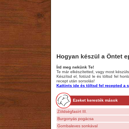
Hogyan készül a Öntet e
Írd meg nekünk Te!
Te már elkészítetted, vagy most készülsz
Készítsd el, fotózd le és töltsd fel ho
recept után sorsolás!
Kattints ide és töltsd fel recepted 
Ezeket keresték mások
Zöldségfasírt III.
Burgonyás pogácsa
Gombaleves sonkával