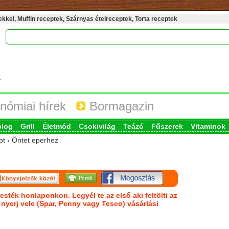
kel, Muffin receptek, Szárnyas ételreceptek, Torta receptek
nómiai hírek
Bormagazin
blog
Grill
Életmód
Csokivilág
Teázó
Fűszerek
Vitaminok
pt › Öntet eperhez
esték honlaponkon. Legyél te az első aki feltölti az
s nyerj vele (Spar, Penny vagy Tesco) vásárlási