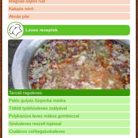
Magvas-sajtos rúd
Kakaós néró
Almás pite
Leves receptek
Tarcali raguleves
Palóc gulyás Sziporka módra
Töltött tyúkhúsleves zsályával
Pulykazúza leves mákos gombóccal
Sóskaleves reszelt tojással
Csalános csirkegaluskaleves