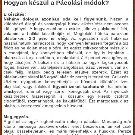
Hogyan készül a Pácolási módok?
Elkészítés:
Néhány dologra azonban oda kell figyelnünk
, hiszen a
különböző állagú és vastagságú húsok elkészítése nem azonos
időt igényel. A leggyorsabban a csirke-, illetve pulykamell filét,
valamint a halfilét készíthetjük el. Megfelelő hőfokú parázson
oldalanként
2-3 perc is elég
. Az egészben sült halakhoz
használhatunk halrácsot is, hogy könnyen lehessen forgatni a tűz
fölött és ne égjen meg a bőre. Az egész csirkecombot nyissuk ki
a csontjánál, így könnyebben elkészül, de így is legalább -
akárcsak a tarja esetében, oldalanként 7-9 percet vesz igénybe,
hogy átsüljön. A bélszín és a hátszín az egyik legkényesebb
fogás, hiszen van, aki teljesen angolosan, azaz véresen, van aki
csak félig, mások pedig teljesen átsütve szeretik. Ezért az
oldalankénti sütési idő egytől akár tíz percig is terjedhet. Grillezés
közben nyugodtan kenegethetjük a húsokat különféle ízes
olajokkal, vagy italokkal.
Egyedi ízeket kaphatunk
, ha például
whiskyvel, rummal vagy sörrel kenegetjük őket. Az ínyencek
készíthetnek fűszerseprűt is: kössünk egy kisebb csokrot
citromfűből, rozmaringból, és kakukkfűből. Ezt mártogassuk az
olajba, s kenegessük meg vele a húsokat.
Megjegyzés:
A grillnél az egyik legfontosabb dolog a pácolás. Manapság már
kitűnő minőségű páckeverékeket lehet beszerezni, amiket csak
olajjal összekeverünk, és máris rákenhetjük a húsokra. Persze