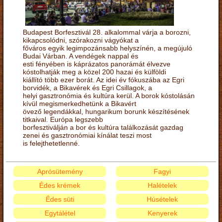
Budapest Borfesztivál 28. alkalommal várja a borozni,
kikapcsolódni, szórakozni vágyókat a
főváros egyik legimpozánsabb helyszínén, a megújuló
Budai Várban. A vendégek nappal és
esti fényében is káprázatos panorámát élvezve
kóstolhatják meg a közel 200 hazai és külföldi
kiállító több ezer borát. Az idei év fókuszába az Egri
borvidék, a Bikavérek és Egri Csillagok, a
helyi gasztronómia és kultúra kerül. A borok kóstolásán
kívül megismerkedhetünk a Bikavért
övező legendákkal, hungarikum borunk készítésének
titkaival. Európa legszebb
borfesztiválján a bor és kultúra találkozását gazdag
zenei és gasztronómiai kínálat teszi most
is felejthetetlenné.
Aprósütemény
Fagyi
Édes krémek
Halételek
Édes süti
Húsételek
Egytálétel
Kenyerek