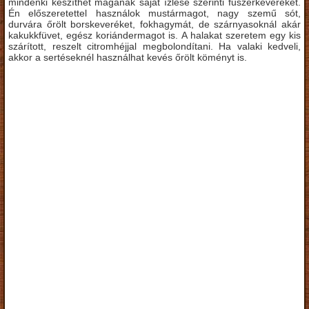
mindenki készíthet magának saját ízlése szerinti fűszerkeveréket.
Én előszeretettel használok mustármagot, nagy szemű sót,
durvára őrölt borskeveréket, fokhagymát, de szárnyasoknál akár
kakukkfüvet, egész koriándermagot is. A halakat szeretem egy kis
szárított, reszelt citromhéjjal megbolondítani. Ha valaki kedveli,
akkor a sertéseknél használhat kevés őrölt köményt is.