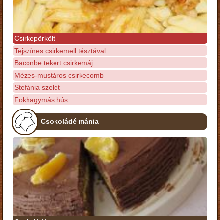
Csirkepörkölt
Tejszínes csirkemell tésztával
Baconbe tekert csirkemáj
Mézes-mustáros csirkecomb
Stefánia szelet
Fokhagymás hús
Csokoládé mánia