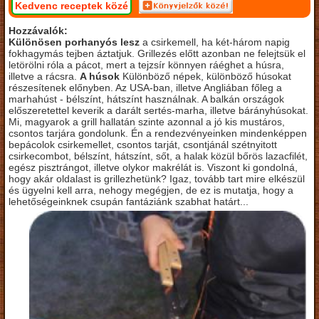
Kedvenc receptek közé
Hozzávalók:
Különösen porhanyós lesz
a csirkemell, ha két-három napig
fokhagymás tejben áztatjuk. Grillezés előtt azonban ne felejtsük el
letörölni róla a pácot, mert a tejzsír könnyen ráéghet a húsra,
illetve a rácsra.
A húsok
Különböző népek, különböző húsokat
részesítenek előnyben. Az USA-ban, illetve Angliában főleg a
marhahúst - bélszínt, hátszínt használnak. A balkán országok
előszeretettel keverik a darált sertés-marha, illetve bárányhúsokat.
Mi, magyarok a grill hallatán szinte azonnal a jó kis mustáros,
csontos tarjára gondolunk. Én a rendezvényeinken mindenképpen
bepácolok csirkemellet, csontos tarját, csontjánál szétnyitott
csirkecombot, bélszínt, hátszínt, sőt, a halak közül bőrös lazacfilét,
egész pisztrángot, illetve olykor makrélát is. Viszont ki gondolná,
hogy akár oldalast is grillezhetünk? Igaz, tovább tart mire elkészül
és ügyelni kell arra, nehogy megégjen, de ez is mutatja, hogy a
lehetőségeinknek csupán fantáziánk szabhat határt...