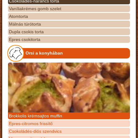
Csokoládés-narancs torta
Vaníliakrémes gomb szelet
Atomtorta
Málnás túrótorta
Dupla csokis torta
Epres csokitorta
Orsi a konyhában
Brokkolis krémsajtos muffin
Epres-citromos frissítő
Csokoládés-diós szendvics