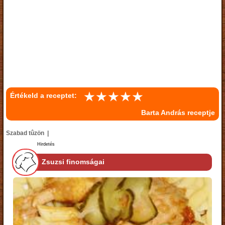
Értékeld a receptet:
Barta András receptje
Szabad tûzön |
Hirdetés
Zsuzsi finomságai