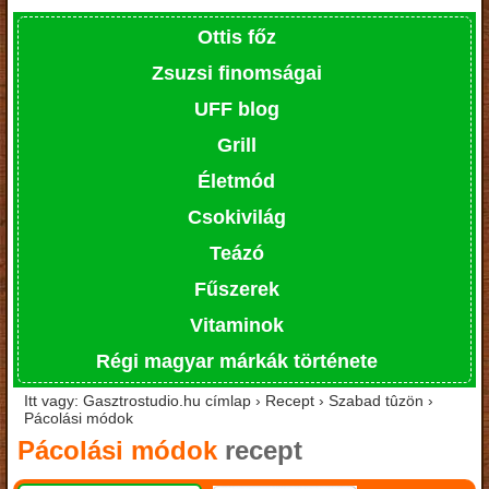
Ottis főz
Zsuzsi finomságai
UFF blog
Grill
Életmód
Csokivilág
Teázó
Fűszerek
Vitaminok
Régi magyar márkák története
Itt vagy: Gasztrostudio.hu címlap › Recept › Szabad tûzön ›
Pácolási módok
Pácolási módok
recept