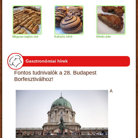
Magvas-sajtos rúd
Kakaós néró
Almás pite
Zabpel
túrógo
Gasztronómiai hírek
Fontos tudnivalók a 28. Budapest
Borfesztiválhoz!
A