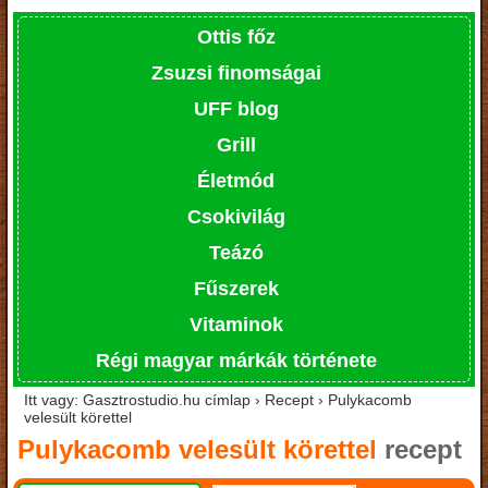
Ottis főz
Zsuzsi finomságai
UFF blog
Grill
Életmód
Csokivilág
Teázó
Fűszerek
Vitaminok
Régi magyar márkák története
Itt vagy: Gasztrostudio.hu címlap › Recept › Pulykacomb
velesült körettel
Pulykacomb velesült körettel
recept