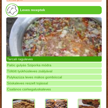
Leves receptek
Tarcali raguleves
Palóc gulyás Sziporka módra
Töltött tyúkhúsleves zsályával
Pulykazúza leves mákos gombóccal
Sóskaleves reszelt tojással
Csalános csirkegaluskaleves