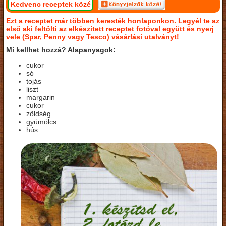
Kedvenc receptek közé
Ezt a receptet már többen keresték honlaponkon. Legyél te az
első aki feltölti az elkészített receptet fotóval együtt és nyerj
vele (Spar, Penny vagy Tesco) vásárlási utalványt!
Mi kellhet hozzá? Alapanyagok:
cukor
só
tojás
liszt
margarin
cukor
zöldség
gyümölcs
hús