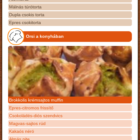
Málnás túrótorta
Dupla csokis torta
Epres csokitorta
Orsi a konyhában
Brokkolis krémsajtos muffin
Epres-citromos frissítő
Csokoládés-diós szendvics
Magvas-sajtos rúd
Kakaós néró
Almás pite