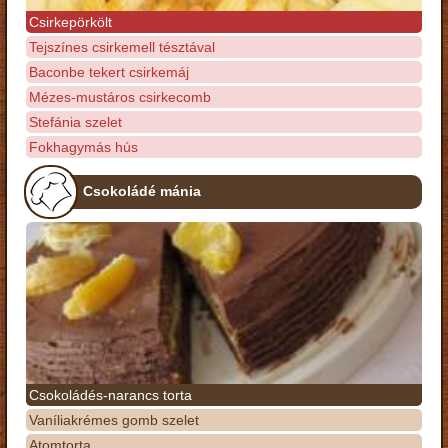
Csirkepörkölt
Tejszínes csirkemell tésztával
Baconbe tekert csirkemáj
Mézes-mustáros csirkecomb
Stefánia szelet
Fokhagymás hús
Csokoládé mánia
Csokoládés-narancs torta
Vaníliakrémes gomb szelet
Atomtorta