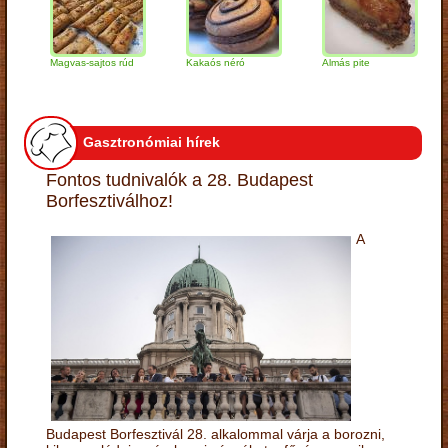
Magvas-sajtos rúd
Kakaós néró
Almás pite
Zab
túr
Gasztronómiai hírek
Fontos tudnivalók a 28. Budapest
Borfesztiválhoz!
A
Budapest Borfesztivál 28. alkalommal várja a borozni,