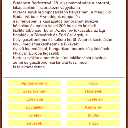
Budapest Borfesztivál 28. alkalommal várja a borozni,
kikapcsolódni, szórakozni vágyókat a
főváros egyik legimpozánsabb helyszínén, a megújuló
Budai Várban. A vendégek nappal és
esti fényében is káprázatos panorámát élvezve
kóstolhatják meg a közel 200 hazai és külföldi
kiállító több ezer borát. Az idei év fókuszába az Egri
borvidék, a Bikavérek és Egri Csillagok, a
helyi gasztronómia és kultúra kerül. A borok kóstolásán
kívül megismerkedhetünk a Bikavért
övező legendákkal, hungarikum borunk készítésének
titkaival. Európa legszebb
borfesztiválján a bor és kultúra találkozását gazdag
zenei és gasztronómiai kínálat teszi most
is felejthetetlenné.
Aprósütemény
Fagyi
Édes krémek
Halételek
Édes süti
Húsételek
Egytálétel
Kenyerek
Köretek
Muffin
Levesek
Pizza