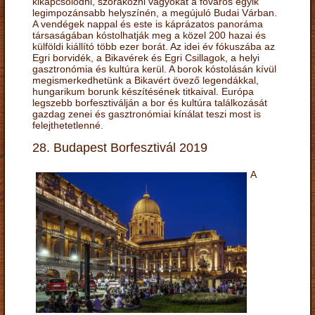
kikapcsolódni, szórakozni vágyókat a főváros egyik
legimpozánsabb helyszínén, a megújuló Budai Várban.
A vendégek nappal és este is káprázatos panoráma
társaságában kóstolhatják meg a közel 200 hazai és
külföldi kiállító több ezer borát. Az idei év fókuszába az
Egri borvidék, a Bikavérek és Egri Csillagok, a helyi
gasztronómia és kultúra kerül. A borok kóstolásán kívül
megismerkedhetünk a Bikavért övező legendákkal,
hungarikum borunk készítésének titkaival. Európa
legszebb borfesztiválján a bor és kultúra találkozását
gazdag zenei és gasztronómiai kínálat teszi most is
felejthetetlenné.
28. Budapest Borfesztivál 2019
A