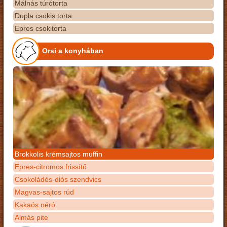
Málnás túrótorta
Dupla csokis torta
Epres csokitorta
Orsi a konyhában
Brokkolis krémsajtos muffin
Epres-citromos frissítő
Csokoládés-diós szendvics
Magvas-sajtos rúd
Kakaós néró
Almás pite