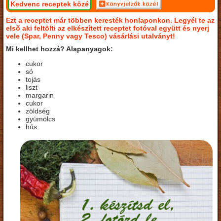
Kedvenc receptek közé
Ezt a receptet már többen keresték honlaponkon. Legyél te az
első aki feltölti az elkészített receptet fotóval együtt és nyerj
vele (Spar, Penny vagy Tesco) vásárlási utalványt!
Mi kellhet hozzá? Alapanyagok:
cukor
só
tojás
liszt
margarin
cukor
zöldség
gyümölcs
hús