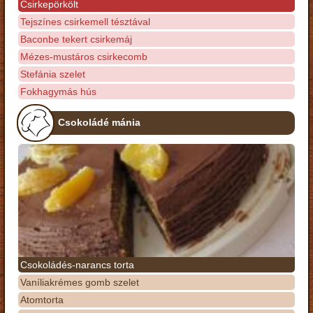
Csirkepörkölt
Tejszínes csirkemell tésztával
Baconbe tekert csirkemáj
Mézes-mustáros csirkecomb
Stefánia szelet
Fokhagymás hús
Csokoládé mánia
Csokoládés-narancs torta
Vaníliakrémes gomb szelet
Atomtorta