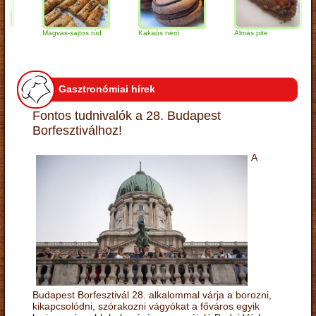
Magvas-sajtos rúd
Kakaós néró
Almás pite
Z
t
Gasztronómiai hírek
Fontos tudnivalók a 28. Budapest
Borfesztiválhoz!
A
Budapest Borfesztivál 28. alkalommal várja a borozni,
kikapcsolódni, szórakozni vágyókat a főváros egyik