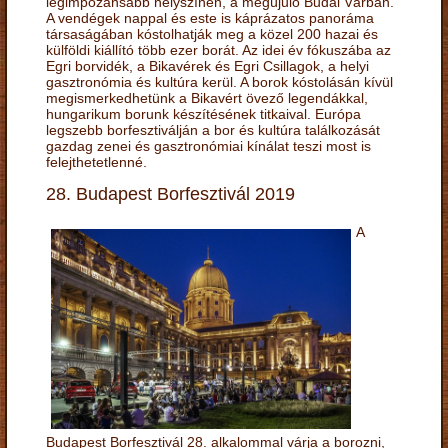
legimpozánsabb helyszínén, a megújuló Budai Várban.
A vendégek nappal és este is káprázatos panoráma
társaságában kóstolhatják meg a közel 200 hazai és
külföldi kiállító több ezer borát. Az idei év fókuszába az
Egri borvidék, a Bikavérek és Egri Csillagok, a helyi
gasztronómia és kultúra kerül. A borok kóstolásán kívül
megismerkedhetünk a Bikavért övező legendákkal,
hungarikum borunk készítésének titkaival. Európa
legszebb borfesztiválján a bor és kultúra találkozását
gazdag zenei és gasztronómiai kínálat teszi most is
felejthetetlenné.
28. Budapest Borfesztivál 2019
A
Budapest Borfesztivál 28. alkalommal várja a borozni,