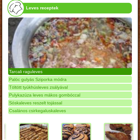
Leves receptek
Tarcali raguleves
Palóc gulyás Sziporka módra
Töltött tyúkhúsleves zsályával
Pulykazúza leves mákos gombóccal
Sóskaleves reszelt tojással
Csalános csirkegaluskaleves