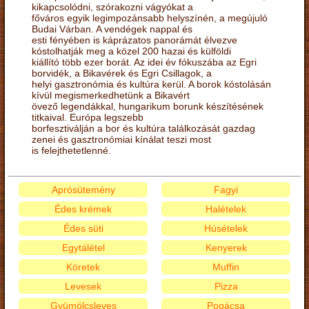
kikapcsolódni, szórakozni vágyókat a
főváros egyik legimpozánsabb helyszínén, a megújuló
Budai Várban. A vendégek nappal és
esti fényében is káprázatos panorámát élvezve
kóstolhatják meg a közel 200 hazai és külföldi
kiállító több ezer borát. Az idei év fókuszába az Egri
borvidék, a Bikavérek és Egri Csillagok, a
helyi gasztronómia és kultúra kerül. A borok kóstolásán
kívül megismerkedhetünk a Bikavért
övező legendákkal, hungarikum borunk készítésének
titkaival. Európa legszebb
borfesztiválján a bor és kultúra találkozását gazdag
zenei és gasztronómiai kínálat teszi most
is felejthetetlenné.
Aprósütemény
Fagyi
Édes krémek
Halételek
Édes süti
Húsételek
Egytálétel
Kenyerek
Köretek
Muffin
Levesek
Pizza
Gyümölcsleves
Pogácsa