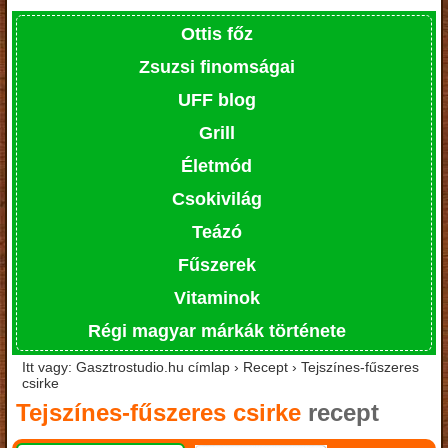
Ottis főz
Zsuzsi finomságai
UFF blog
Grill
Életmód
Csokivilág
Teázó
Fűszerek
Vitaminok
Régi magyar márkák története
Itt vagy: Gasztrostudio.hu címlap › Recept › Tejszínes-fűszeres
csirke
Tejszínes-fűszeres csirke
recept