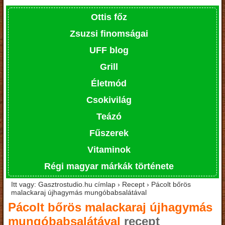
Ottis főz
Zsuzsi finomságai
UFF blog
Grill
Életmód
Csokivilág
Teázó
Fűszerek
Vitaminok
Régi magyar márkák története
Itt vagy: Gasztrostudio.hu címlap › Recept › Pácolt bőrös
malackaraj újhagymás mungóbabsalátával
Pácolt bőrös malackaraj újhagymás
mungóbabsalátával
recept