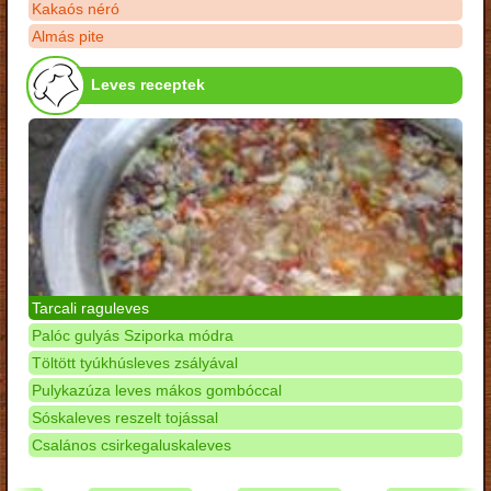
Kakaós néró
Almás pite
Leves receptek
Tarcali raguleves
Palóc gulyás Sziporka módra
Töltött tyúkhúsleves zsályával
Pulykazúza leves mákos gombóccal
Sóskaleves reszelt tojással
Csalános csirkegaluskaleves