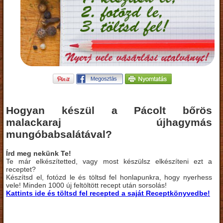
Hogyan készül a Pácolt bőrös
malackaraj újhagymás
mungóbabsalátával?
Írd meg nekünk Te!
Te már elkészítetted, vagy most készülsz elkészíteni ezt a
receptet?
Készítsd el, fotózd le és töltsd fel honlapunkra, hogy nyerhess
vele! Minden 1000 új feltöltött recept után sorsolás!
Kattints ide és töltsd fel recepted a saját Receptkönyvedbe!