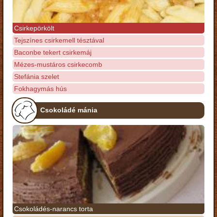
Csirkepörkölt
Tejszínes csirkemell tésztával
Baconbe tekert csirkemáj
Mézes-mustáros csirkecomb
Stefánia szelet
Fokhagymás hús
Csokoládé mánia
Csokoládés-narancs torta