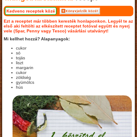
Kedvenc receptek közé
Ezt a receptet már többen keresték honlaponkon. Legyél te az
első aki feltölti az elkészített receptet fotóval együtt és nyerj
vele (Spar, Penny vagy Tesco) vásárlási utalványt!
Mi kellhet hozzá? Alapanyagok:
cukor
só
tojás
liszt
margarin
cukor
zöldség
gyümölcs
hús