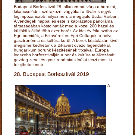
Budapest Borfesztivál 28. alkalommal várja a borozni,
kikapcsolódni, szórakozni vágyókat a főváros egyik
legimpozánsabb helyszínén, a megújuló Budai Várban.
A vendégek nappal és este is káprázatos panoráma
társaságában kóstolhatják meg a közel 200 hazai és
külföldi kiállító több ezer borát. Az idei év fókuszába az
Egri borvidék, a Bikavérek és Egri Csillagok, a helyi
gasztronómia és kultúra kerül. A borok kóstolásán kívül
megismerkedhetünk a Bikavért övező legendákkal,
hungarikum borunk készítésének titkaival. Európa
legszebb borfesztiválján a bor és kultúra találkozását
gazdag zenei és gasztronómiai kínálat teszi most is
felejthetetlenné.
28. Budapest Borfesztivál 2019
A