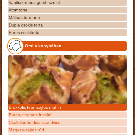
Vaníliakrémes gomb szelet
Atomtorta
Málnás túrótorta
Dupla csokis torta
Epres csokitorta
Orsi a konyhában
Brokkolis krémsajtos muffin
Epres-citromos frissítő
Csokoládés-diós szendvics
Magvas-sajtos rúd