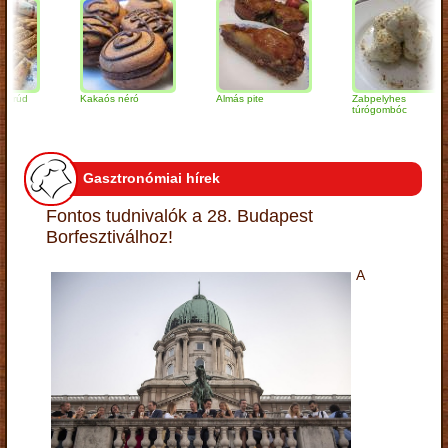
Kakaós néró
Almás pite
Zabpelyhes
túrógombóc
Gasztronómiai hírek
Fontos tudnivalók a 28. Budapest
Borfesztiválhoz!
A