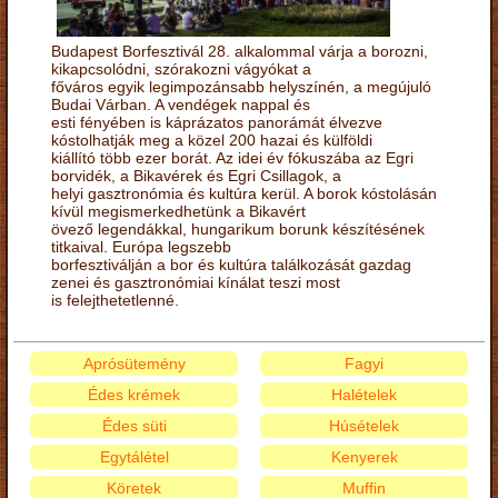
Budapest Borfesztivál 28. alkalommal várja a borozni,
kikapcsolódni, szórakozni vágyókat a
főváros egyik legimpozánsabb helyszínén, a megújuló
Budai Várban. A vendégek nappal és
esti fényében is káprázatos panorámát élvezve
kóstolhatják meg a közel 200 hazai és külföldi
kiállító több ezer borát. Az idei év fókuszába az Egri
borvidék, a Bikavérek és Egri Csillagok, a
helyi gasztronómia és kultúra kerül. A borok kóstolásán
kívül megismerkedhetünk a Bikavért
övező legendákkal, hungarikum borunk készítésének
titkaival. Európa legszebb
borfesztiválján a bor és kultúra találkozását gazdag
zenei és gasztronómiai kínálat teszi most
is felejthetetlenné.
Aprósütemény
Fagyi
Édes krémek
Halételek
Édes süti
Húsételek
Egytálétel
Kenyerek
Köretek
Muffin