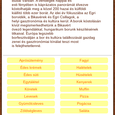
Budai Várban. A vendégek nappal és
esti fényében is káprázatos panorámát élvezve
kóstolhatják meg a közel 200 hazai és külföldi
kiállító több ezer borát. Az idei év fókuszába az Egri
borvidék, a Bikavérek és Egri Csillagok, a
helyi gasztronómia és kultúra kerül. A borok kóstolásán
kívül megismerkedhetünk a Bikavért
övező legendákkal, hungarikum borunk készítésének
titkaival. Európa legszebb
borfesztiválján a bor és kultúra találkozását gazdag
zenei és gasztronómiai kínálat teszi most
is felejthetetlenné.
Aprósütemény
Fagyi
Édes krémek
Halételek
Édes süti
Húsételek
Egytálétel
Kenyerek
Köretek
Muffin
Levesek
Pizza
Gyümölcsleves
Pogácsa
Zöldségleves
Saláta