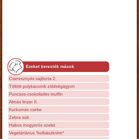
Ezeket keresték mások
Cseresznyés sajttorta 2.
Töltött pulykacomb zöldségágyon
Puncsos-csokoládés muffin
Almás linzer II.
Kurkumás csirke
Zebra süti
Habos mogyorós szelet
Vegetáriánus *kolbászkrém*