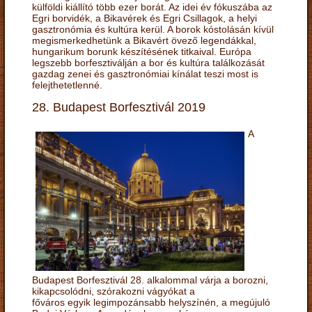
külföldi kiállító több ezer borát. Az idei év fókuszába az
Egri borvidék, a Bikavérek és Egri Csillagok, a helyi
gasztronómia és kultúra kerül. A borok kóstolásán kívül
megismerkedhetünk a Bikavért övező legendákkal,
hungarikum borunk készítésének titkaival. Európa
legszebb borfesztiválján a bor és kultúra találkozását
gazdag zenei és gasztronómiai kínálat teszi most is
felejthetetlenné.
28. Budapest Borfesztivál 2019
A
Budapest Borfesztivál 28. alkalommal várja a borozni,
kikapcsolódni, szórakozni vágyókat a
főváros egyik legimpozánsabb helyszínén, a megújuló