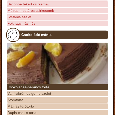
Baconbe tekert csirkemáj
Mézes-mustáros csirkecomb
Stefánia szelet
Fokhagymás hús
Csokoládé mánia
Csokoládés-narancs torta
Vaníliakrémes gomb szelet
Atomtorta
Málnás túrótorta
Dupla csokis torta