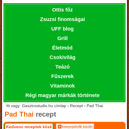
Ottis főz
Zsuzsi finomságai
UFF blog
Grill
Életmód
Csokivilág
Teázó
Fűszerek
Vitaminok
Régi magyar márkák története
Itt vagy: Gasztrostudio.hu címlap › Recept › Pad Thai
Pad Thai
recept
Kedvenc receptek közé