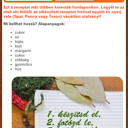
Ezt a receptet már többen keresték honlaponkon. Legyél te az
első aki feltölti az elkészített receptet fotóval együtt és nyerj
vele (Spar, Penny vagy Tesco) vásárlási utalványt!
Mi kellhet hozzá? Alapanyagok:
cukor
só
tojás
liszt
margarin
cukor
zöldség
gyümölcs
hús