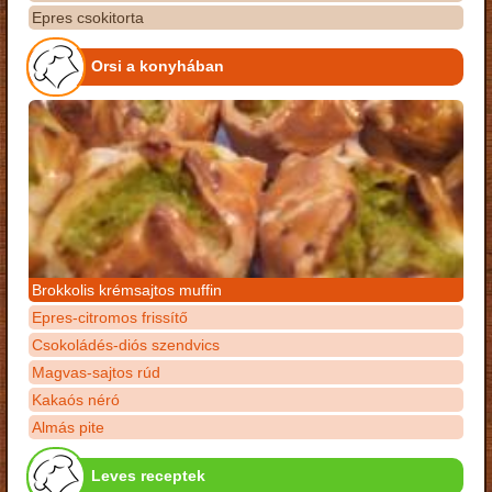
Epres csokitorta
Orsi a konyhában
Brokkolis krémsajtos muffin
Epres-citromos frissítő
Csokoládés-diós szendvics
Magvas-sajtos rúd
Kakaós néró
Almás pite
Leves receptek