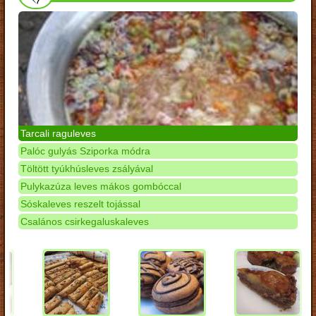
Tarcali raguleves
Palóc gulyás Sziporka módra
Töltött tyúkhúsleves zsályával
Pulykazúza leves mákos gombóccal
Sóskaleves reszelt tojással
Csalános csirkegaluskaleves