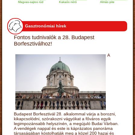
Magvas-sajtos rúd
Kakaós néró
Almás pite
Z
t
Gasztronómiai hírek
Fontos tudnivalók a 28. Budapest
Borfesztiválhoz!
A
Budapest Borfesztivál 28. alkalommal várja a borozni,
kikapcsolódni, szórakozni vágyókat a főváros egyik
legimpozánsabb helyszínén, a megújuló Budai Várban.
A vendégek nappal és este is káprázatos panoráma
társaságában kóstolhatják meg a közel 200 hazai és