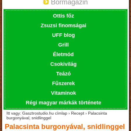
Bormagazin
Ottis főz
Zsuzsi finomságai
UFF blog
Grill
Életmód
Csokivilág
Teázó
Fűszerek
Vitaminok
Régi magyar márkák története
Itt vagy: Gasztrostudio.hu címlap › Recept › Palacsinta
burgonyával, snidlinggel
Palacsinta burgonyával, snidlinggel