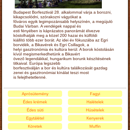
Budapest Borfesztivál 28. alkalommal várja a borozni,
kikapcsolódni, szórakozni vágyókat a
főváros egyik legimpozánsabb helyszínén, a megújuló
Budai Várban. A vendégek nappal és
esti fényében is káprázatos panorámát élvezve
kóstolhatják meg a közel 200 hazai és külföldi
kiállító több ezer borát. Az idei év fókuszába az Egri
borvidék, a Bikavérek és Egri Csillagok, a
helyi gasztronómia és kultúra kerül. A borok kóstolásán
kívül megismerkedhetünk a Bikavért
övező legendákkal, hungarikum borunk készítésének
titkaival. Európa legszebb
borfesztiválján a bor és kultúra találkozását gazdag
zenei és gasztronómiai kínálat teszi most
is felejthetetlenné.
Aprósütemény
Fagyi
Édes krémek
Halételek
Édes süti
Húsételek
Egytálétel
Kenyerek
Köretek
Muffin