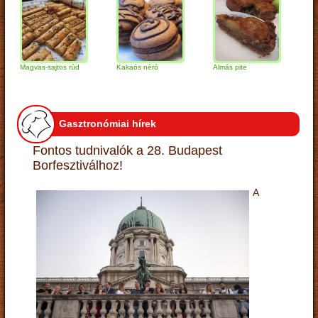
Magvas-sajtos rúd
Kakaós néró
Almás pite
Zabpely
túrógom
Gasztronómiai hírek
Fontos tudnivalók a 28. Budapest
Borfesztiválhoz!
A