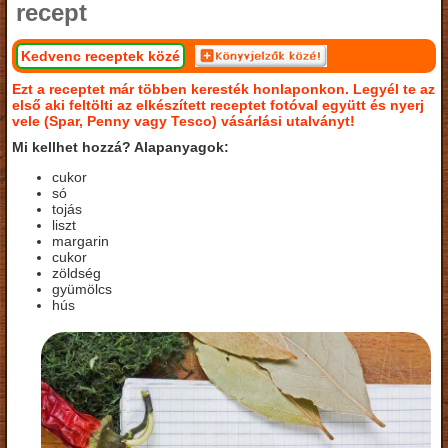
recept
Kedvenc receptek közé
Ezt a receptet már többen keresték honlaponkon. Legyél te az
első aki feltölti az elkészített receptet fotóval együtt és nyerj
vele (Spar, Penny vagy Tesco) vásárlási utalványt!
Mi kellhet hozzá? Alapanyagok:
cukor
só
tojás
liszt
margarin
cukor
zöldség
gyümölcs
hús