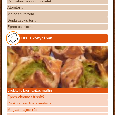
Vaníliakrémes gomb szelet
Atomtorta
Málnás túrótorta
Dupla csokis torta
Epres csokitorta
Orsi a konyhában
Brokkolis krémsajtos muffin
Epres-citromos frissítő
Csokoládés-diós szendvics
Magvas-sajtos rúd