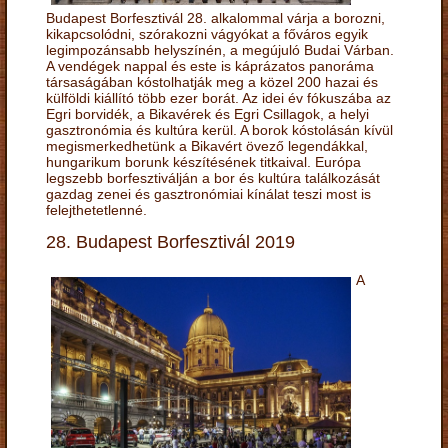
Budapest Borfesztivál 28. alkalommal várja a borozni,
kikapcsolódni, szórakozni vágyókat a főváros egyik
legimpozánsabb helyszínén, a megújuló Budai Várban.
A vendégek nappal és este is káprázatos panoráma
társaságában kóstolhatják meg a közel 200 hazai és
külföldi kiállító több ezer borát. Az idei év fókuszába az
Egri borvidék, a Bikavérek és Egri Csillagok, a helyi
gasztronómia és kultúra kerül. A borok kóstolásán kívül
megismerkedhetünk a Bikavért övező legendákkal,
hungarikum borunk készítésének titkaival. Európa
legszebb borfesztiválján a bor és kultúra találkozását
gazdag zenei és gasztronómiai kínálat teszi most is
felejthetetlenné.
28. Budapest Borfesztivál 2019
A