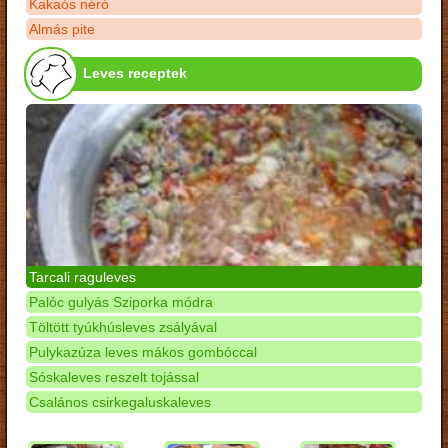
Kakaós néró
Almás pite
Leves receptek
Tarcali raguleves
Palóc gulyás Sziporka módra
Töltött tyúkhúsleves zsályával
Pulykazúza leves mákos gombóccal
Sóskaleves reszelt tojással
Csalános csirkegaluskaleves