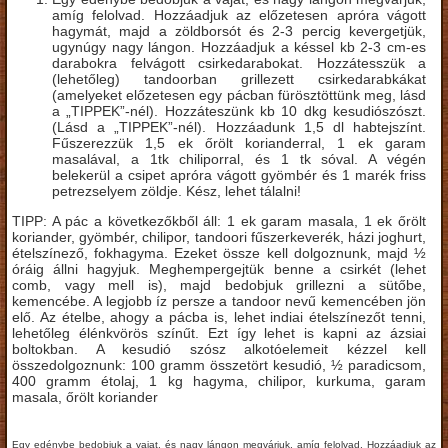
amíg felolvad. Hozzáadjuk az előzetesen apróra vágott
hagymát, majd a zöldborsót és 2-3 percig kevergetjük,
ugynúgy nagy lángon. Hozzáadjuk a késsel kb 2-3 cm-es
darabokra felvágott csirkedarabokat. Hozzátesszük a
(lehetőleg) tandoorban grillezett csirkedarabkákat
(amelyeket előzetesen egy pácban fürösztöttünk meg, lásd
a „TIPPEK”-nél). Hozzáteszünk kb 10 dkg kesudiószószt.
(Lásd a „TIPPEK”-nél). Hozzáadunk 1,5 dl habtejszínt.
Fűszerezzük 1,5 ek őrölt korianderral, 1 ek garam
masalával, a 1tk chiliporral, és 1 tk sóval. A végén
belekerül a csipet apróra vágott gyömbér és 1 marék friss
petrezselyem zöldje. Kész, lehet tálalni!
TIPP: A pác a következőkből áll: 1 ek garam masala, 1 ek őrölt
koriander, gyömbér, chilipor, tandoori fűszerkeverék, házi joghurt,
ételszínező, fokhagyma. Ezeket össze kell dolgoznunk, majd ½
óráig állni hagyjuk. Meghempergejtük benne a csirkét (lehet
comb, vagy mell is), majd bedobjuk grillezni a sütőbe,
kemencébe. A legjobb íz persze a tandoor nevű kemencében jön
elő. Az ételbe, ahogy a pácba is, lehet indiai ételszínezőt tenni,
lehetőleg élénkvörös színűt. Ezt így lehet is kapni az ázsiai
boltokban. A kesudió szósz alkotóelemeit kézzel kell
összedolgoznunk: 100 gramm összetört kesudió, ½ paradicsom,
400 gramm étolaj, 1 kg hagyma, chilipor, kurkuma, garam
masala, őrölt koriander
Egy edénybe bedobjuk a vajat, és nagy lángon megvárjuk, amíg felolvad. Hozzáadjuk az