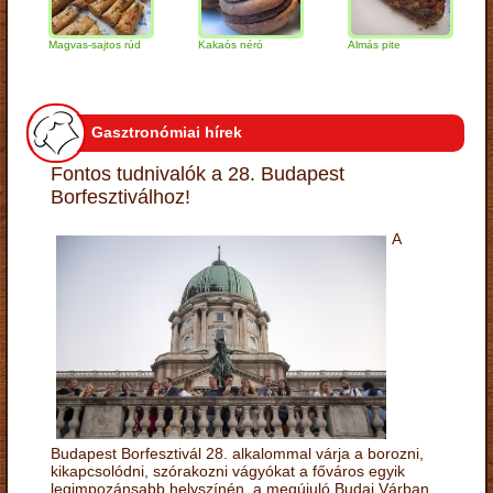
Magvas-sajtos rúd
Kakaós néró
Almás pite
Zabp
túró
Gasztronómiai hírek
Fontos tudnivalók a 28. Budapest
Borfesztiválhoz!
A
Budapest Borfesztivál 28. alkalommal várja a borozni,
kikapcsolódni, szórakozni vágyókat a főváros egyik
legimpozánsabb helyszínén, a megújuló Budai Várban.