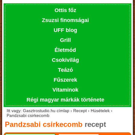
Ottis főz
Zsuzsi finomságai
UFF blog
Grill
Életmód
Csokivilág
Teázó
Fűszerek
Vitaminok
Régi magyar márkák története
Itt vagy: Gasztrostudio.hu címlap › Recept › Húsételek ›
Pandzsabi csirkecomb
Pandzsabi csirkecomb
recept