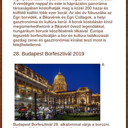
A vendégek nappal és este is káprázatos panoráma
társaságában kóstolhatják meg a közel 200 hazai és
külföldi kiállító több ezer borát. Az idei év fókuszába az
Egri borvidék, a Bikavérek és Egri Csillagok, a helyi
gasztronómia és kultúra kerül. A borok kóstolásán kívül
megismerkedhetünk a Bikavért övező legendákkal,
hungarikum borunk készítésének titkaival. Európa
legszebb borfesztiválján a bor és kultúra találkozását
gazdag zenei és gasztronómiai kínálat teszi most is
felejthetetlenné.
28. Budapest Borfesztivál 2019
A
Budapest Borfesztivál 28. alkalommal várja a borozni,