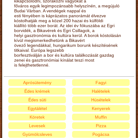
kikapcsolódni, szórakozni vágyókat a
főváros egyik legimpozánsabb helyszínén, a megújuló
Budai Várban. A vendégek nappal és
esti fényében is káprázatos panorámát élvezve
kóstolhatják meg a közel 200 hazai és külföldi
kiállító több ezer borát. Az idei év fókuszába az Egri
borvidék, a Bikavérek és Egri Csillagok, a
helyi gasztronómia és kultúra kerül. A borok kóstolásán
kívül megismerkedhetünk a Bikavért
övező legendákkal, hungarikum borunk készítésének
titkaival. Európa legszebb
borfesztiválján a bor és kultúra találkozását gazdag
zenei és gasztronómiai kínálat teszi most
is felejthetetlenné.
Aprósütemény
Fagyi
Édes krémek
Halételek
Édes süti
Húsételek
Egytálétel
Kenyerek
Köretek
Muffin
Levesek
Pizza
Gyümölcsleves
Pogácsa