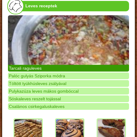
Leves receptek
Tarcali raguleves
Palóc gulyás Sziporka módra
Töltött tyúkhúsleves zsályával
Pulykazúza leves mákos gombóccal
Sóskaleves reszelt tojással
Csalános csirkegaluskaleves