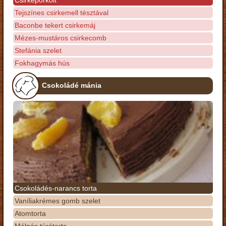
Tejszínes csirkemell tésztával
Baconbe tekert csirkemáj
Mézes-mustáros csirkecomb
Stefánia szelet
Fokhagymás hús
Csokoládé mánia
Csokoládés-narancs torta
Vaníliakrémes gomb szelet
Atomtorta
Málnás túrótorta