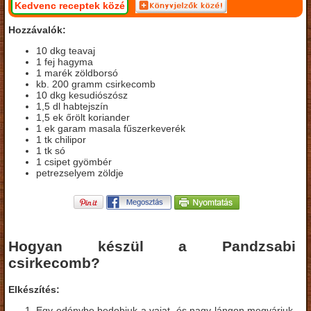
Kedvenc receptek közé
Hozzávalók:
10 dkg teavaj
1 fej hagyma
1 marék zöldborsó
kb. 200 gramm csirkecomb
10 dkg kesudiószósz
1,5 dl habtejszín
1,5 ek őrölt koriander
1 ek garam masala fűszerkeverék
1 tk chilipor
1 tk só
1 csipet gyömbér
petrezselyem zöldje
Hogyan készül a Pandzsabi
csirkecomb?
Elkészítés:
Egy edénybe bedobjuk a vajat, és nagy lángon megvárjuk,