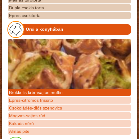
Dupla csokis torta
Epres csokitorta
Orsi a konyhában
Brokkolis krémsajtos muffin
Epres-citromos frissítő
Csokoládés-diós szendvics
Magvas-sajtos rúd
Kakaós néró
Almás pite