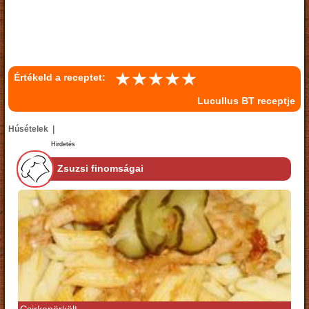
Értékeld a receptet:
Lucullus BT receptje
Húsételek |
Hirdetés
Zsuzsi finomságai
Csirkepörkölt