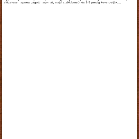
előzetesen apróra vágott hagymát, majd a zöldborsót és 2-3 percig kevergetjük,...