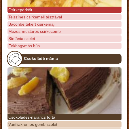
Csirkepörkölt
Tejszínes csirkemell tésztával
Baconbe tekert csirkemáj
Mézes-mustáros csirkecomb
Stefánia szelet
Fokhagymás hús
Csokoládé mánia
Csokoládés-narancs torta
Vaníliakrémes gomb szelet