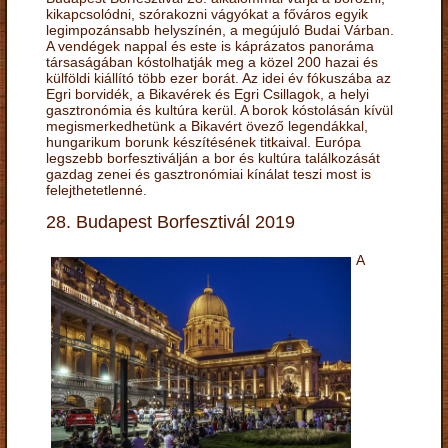
kikapcsolódni, szórakozni vágyókat a főváros egyik
legimpozánsabb helyszínén, a megújuló Budai Várban.
A vendégek nappal és este is káprázatos panoráma
társaságában kóstolhatják meg a közel 200 hazai és
külföldi kiállító több ezer borát. Az idei év fókuszába az
Egri borvidék, a Bikavérek és Egri Csillagok, a helyi
gasztronómia és kultúra kerül. A borok kóstolásán kívül
megismerkedhetünk a Bikavért övező legendákkal,
hungarikum borunk készítésének titkaival. Európa
legszebb borfesztiválján a bor és kultúra találkozását
gazdag zenei és gasztronómiai kínálat teszi most is
felejthetetlenné.
28. Budapest Borfesztivál 2019
A