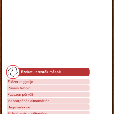
Ezeket keresték mások
Eliézer reggelije
Rumos félhold
Patiszon pörkölt
Mascarpónés almamártás
Hagymalekvár
Szilvalekváros sütemény