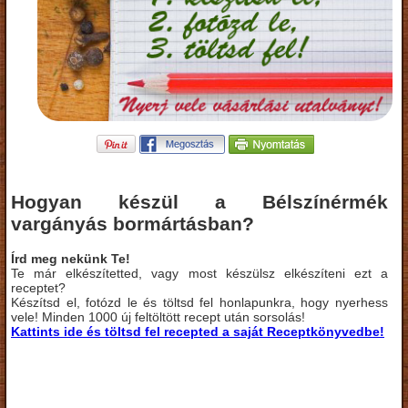
Hogyan készül a Bélszínérmék
vargányás bormártásban?
Írd meg nekünk Te!
Te már elkészítetted, vagy most készülsz elkészíteni ezt a
receptet?
Készítsd el, fotózd le és töltsd fel honlapunkra, hogy nyerhess
vele! Minden 1000 új feltöltött recept után sorsolás!
Kattints ide és töltsd fel recepted a saját Receptkönyvedbe!