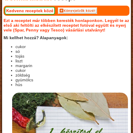
Kedvenc receptek közé
Ezt a receptet már többen keresték honlaponkon. Legyél te az
első aki feltölti az elkészített receptet fotóval együtt és nyerj
vele (Spar, Penny vagy Tesco) vásárlási utalványt!
Mi kellhet hozzá? Alapanyagok:
cukor
só
tojás
liszt
margarin
cukor
zöldség
gyümölcs
hús