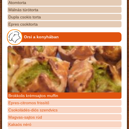
Atomtorta
Málnás túrótorta
Dupla csokis torta
Epres csokitorta
Orsi a konyhában
Brokkolis krémsajtos muffin
Epres-citromos frissítő
Csokoládés-diós szendvics
Magvas-sajtos rúd
Kakaós néró