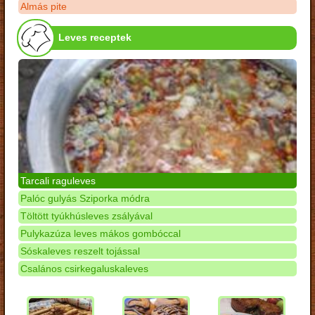
Almás pite
Leves receptek
Tarcali raguleves
Palóc gulyás Sziporka módra
Töltött tyúkhúsleves zsályával
Pulykazúza leves mákos gombóccal
Sóskaleves reszelt tojással
Csalános csirkegaluskaleves