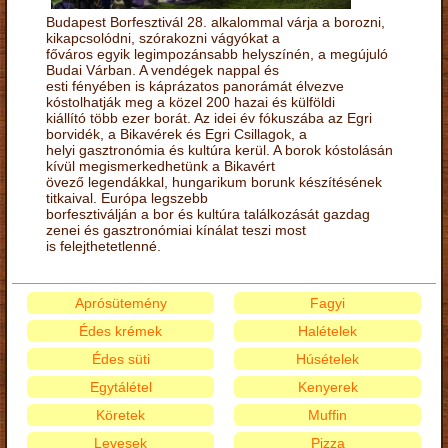
Budapest Borfesztivál 28. alkalommal várja a borozni,
kikapcsolódni, szórakozni vágyókat a
főváros egyik legimpozánsabb helyszínén, a megújuló
Budai Várban. A vendégek nappal és
esti fényében is káprázatos panorámát élvezve
kóstolhatják meg a közel 200 hazai és külföldi
kiállító több ezer borát. Az idei év fókuszába az Egri
borvidék, a Bikavérek és Egri Csillagok, a
helyi gasztronómia és kultúra kerül. A borok kóstolásán
kívül megismerkedhetünk a Bikavért
övező legendákkal, hungarikum borunk készítésének
titkaival. Európa legszebb
borfesztiválján a bor és kultúra találkozását gazdag
zenei és gasztronómiai kínálat teszi most
is felejthetetlenné.
Aprósütemény
Fagyi
Édes krémek
Halételek
Édes süti
Húsételek
Egytálétel
Kenyerek
Köretek
Muffin
Levesek
Pizza