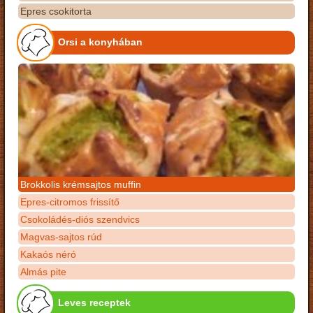
Epres csokitorta
Orsi a konyhában
Brokkolis krémsajtos muffin
Epres-citromos frissítő
Csokoládés-diós szendvics
Magvas-sajtos rúd
Kakaós néró
Almás pite
Leves receptek