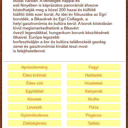
Budai Várban. A vendégek nappal és
esti fényében is káprázatos panorámát élvezve
kóstolhatják meg a közel 200 hazai és külföldi
kiállító több ezer borát. Az idei év fókuszába az Egri
borvidék, a Bikavérek és Egri Csillagok, a
helyi gasztronómia és kultúra kerül. A borok kóstolásán
kívül megismerkedhetünk a Bikavért
övező legendákkal, hungarikum borunk készítésének
titkaival. Európa legszebb
borfesztiválján a bor és kultúra találkozását gazdag
zenei és gasztronómiai kínálat teszi most
is felejthetetlenné.
Aprósütemény
Fagyi
Édes krémek
Halételek
Édes süti
Húsételek
Egytálétel
Kenyerek
Köretek
Muffin
Levesek
Pizza
Gyümölcsleves
Pogácsa
Zöldségleves
Saláta