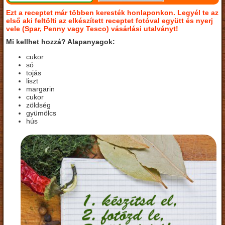
Ezt a receptet már többen keresték honlaponkon. Legyél te az
első aki feltölti az elkészített receptet fotóval együtt és nyerj
vele (Spar, Penny vagy Tesco) vásárlási utalványt!
Mi kellhet hozzá? Alapanyagok:
cukor
só
tojás
liszt
margarin
cukor
zöldség
gyümölcs
hús