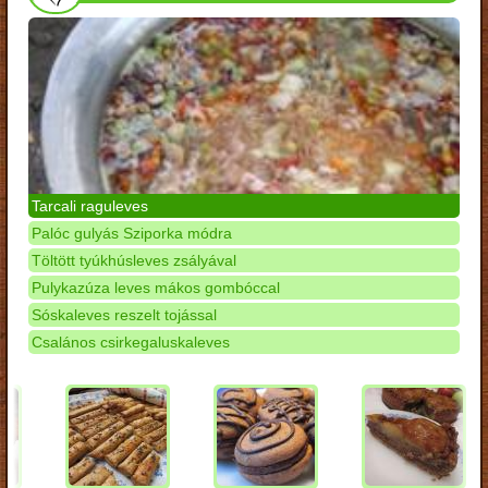
Tarcali raguleves
Palóc gulyás Sziporka módra
Töltött tyúkhúsleves zsályával
Pulykazúza leves mákos gombóccal
Sóskaleves reszelt tojással
Csalános csirkegaluskaleves