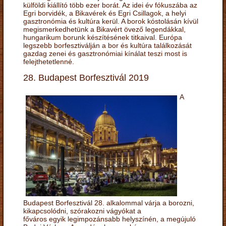
külföldi kiállító több ezer borát. Az idei év fókuszába az
Egri borvidék, a Bikavérek és Egri Csillagok, a helyi
gasztronómia és kultúra kerül. A borok kóstolásán kívül
megismerkedhetünk a Bikavért övező legendákkal,
hungarikum borunk készítésének titkaival. Európa
legszebb borfesztiválján a bor és kultúra találkozását
gazdag zenei és gasztronómiai kínálat teszi most is
felejthetetlenné.
28. Budapest Borfesztivál 2019
A
Budapest Borfesztivál 28. alkalommal várja a borozni,
kikapcsolódni, szórakozni vágyókat a
főváros egyik legimpozánsabb helyszínén, a megújuló