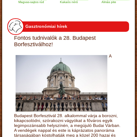
Magvas-sajtos rúd
Kakaós néró
Almás pite
Z
t
Gasztronómiai hírek
Fontos tudnivalók a 28. Budapest
Borfesztiválhoz!
A
Budapest Borfesztivál 28. alkalommal várja a borozni,
kikapcsolódni, szórakozni vágyókat a főváros egyik
legimpozánsabb helyszínén, a megújuló Budai Várban.
A vendégek nappal és este is káprázatos panoráma
társaságában kóstolhatják meg a közel 200 hazai és