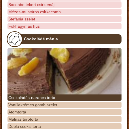
Baconbe tekert csirkemáj
Mézes-mustáros csirkecomb
Stefánia szelet
Fokhagymás hús
Csokoládé mánia
Csokoládés-narancs torta
Vaníliakrémes gomb szelet
Atomtorta
Málnás túrótorta
Dupla csokis torta