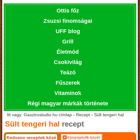
Ottis főz
Zsuzsi finomságai
UFF blog
Grill
Életmód
Csokivilág
Teázó
Fűszerek
Vitaminok
Régi magyar márkák története
Itt vagy: Gasztrostudio.hu címlap › Recept › Sült tengeri hal
Sült tengeri hal
recept
Kedvenc receptek közé