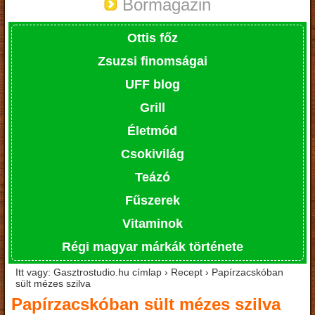
Bormagazin
Ottis főz
Zsuzsi finomságai
UFF blog
Grill
Életmód
Csokivilág
Teázó
Fűszerek
Vitaminok
Régi magyar márkák története
Itt vagy: Gasztrostudio.hu címlap › Recept › Papírzacskóban
sült mézes szilva
Papírzacskóban sült mézes szilva