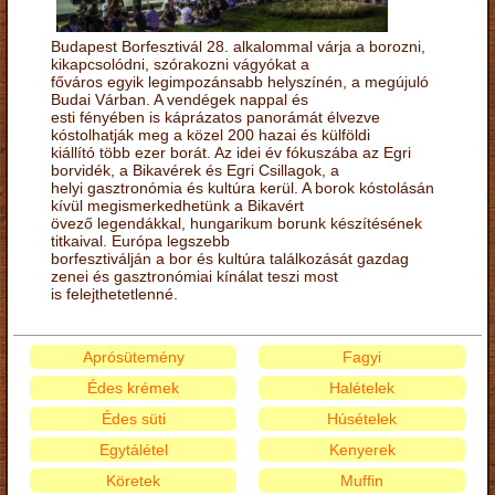
Budapest Borfesztivál 28. alkalommal várja a borozni,
kikapcsolódni, szórakozni vágyókat a
főváros egyik legimpozánsabb helyszínén, a megújuló
Budai Várban. A vendégek nappal és
esti fényében is káprázatos panorámát élvezve
kóstolhatják meg a közel 200 hazai és külföldi
kiállító több ezer borát. Az idei év fókuszába az Egri
borvidék, a Bikavérek és Egri Csillagok, a
helyi gasztronómia és kultúra kerül. A borok kóstolásán
kívül megismerkedhetünk a Bikavért
övező legendákkal, hungarikum borunk készítésének
titkaival. Európa legszebb
borfesztiválján a bor és kultúra találkozását gazdag
zenei és gasztronómiai kínálat teszi most
is felejthetetlenné.
Aprósütemény
Fagyi
Édes krémek
Halételek
Édes süti
Húsételek
Egytálétel
Kenyerek
Köretek
Muffin