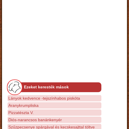
Ezeket keresték mások
Lányok kedvence -tejszínhabos piskóta
Aranykrumpliska
Pizzatészta V.
Diós-narancsos banánkenyér
Szűzpecsenye spárgával és kecskesajttal töltve