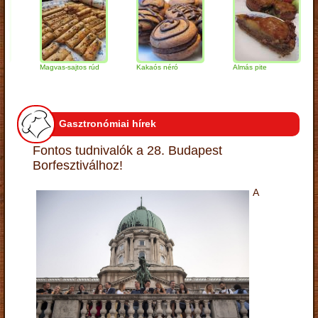
Magvas-sajtos rúd
Kakaós néró
Almás pite
Za
tú
Gasztronómiai hírek
Fontos tudnivalók a 28. Budapest
Borfesztiválhoz!
A