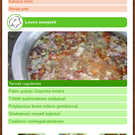
Kakaós néró
Almás pite
Leves receptek
Tarcali raguleves
Palóc gulyás Sziporka módra
Töltött tyúkhúsleves zsályával
Pulykazúza leves mákos gombóccal
Sóskaleves reszelt tojással
Csalános csirkegaluskaleves