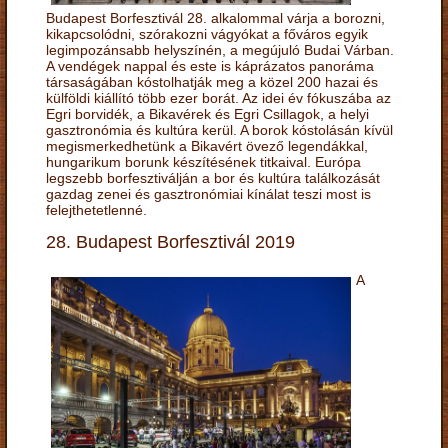
Budapest Borfesztivál 28. alkalommal várja a borozni,
kikapcsolódni, szórakozni vágyókat a főváros egyik
legimpozánsabb helyszínén, a megújuló Budai Várban.
A vendégek nappal és este is káprázatos panoráma
társaságában kóstolhatják meg a közel 200 hazai és
külföldi kiállító több ezer borát. Az idei év fókuszába az
Egri borvidék, a Bikavérek és Egri Csillagok, a helyi
gasztronómia és kultúra kerül. A borok kóstolásán kívül
megismerkedhetünk a Bikavért övező legendákkal,
hungarikum borunk készítésének titkaival. Európa
legszebb borfesztiválján a bor és kultúra találkozását
gazdag zenei és gasztronómiai kínálat teszi most is
felejthetetlenné.
28. Budapest Borfesztivál 2019
A