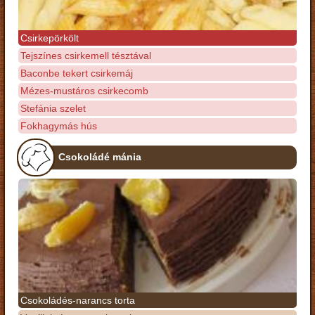
Csirkepörkölt
Tejszínes csirkemell tésztával
Baconbe tekert csirkemáj
Mézes-mustáros csirkecomb
Stefánia szelet
Fokhagymás hús
Csokoládé mánia
Csokoládés-narancs torta