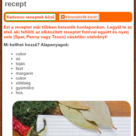
recept
Kedvenc receptek közé
Ezt a receptet már többen keresték honlaponkon. Legyél te az
első aki feltölti az elkészített receptet fotóval együtt és nyerj
vele (Spar, Penny vagy Tesco) vásárlási utalványt!
Mi kellhet hozzá? Alapanyagok:
cukor
só
tojás
liszt
margarin
cukor
zöldség
gyümölcs
hús