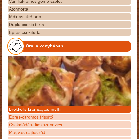
Vaníliakrémes gomb szelet
Atomtorta
Málnás túrótorta
Dupla csokis torta
Epres csokitorta
Orsi a konyhában
Brokkolis krémsajtos muffin
Epres-citromos frissítő
Csokoládés-diós szendvics
Magvas-sajtos rúd