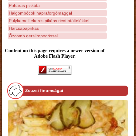
Poharas piskóta
Halgombócok napraforgómaggal
Pulykamelltekercs pikáns ricottatöltelékkel
Harcsapaprikás
Őzcomb gersliropogóssal
Content on this page requires a newer version of
Adobe Flash Player.
Zsuzsi finomságai