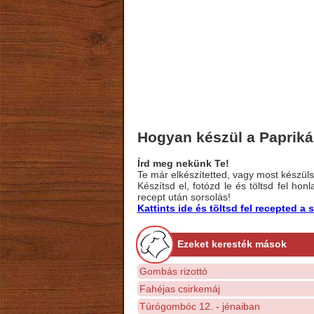
Hogyan készül a Paprikás
Írd meg nekünk Te!
Te már elkészítetted, vagy most készülsz
Készítsd el, fotózd le és töltsd fel ho
recept után sorsolás!
Kattints ide és töltsd fel recepted 
Ezeket keresték mások
Gombás rizottó
Fahéjas csirkemáj
Túrógombóc 12. - jénaiban