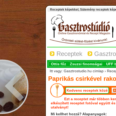
Receptek képekkel, Sütemény receptek képek
Receptek
Gasztro
Ottis főz
Zsuzsi finomságai
UFF 
Itt vagy: Gasztrostudio.hu címlap › Recep
Paprikás csirkével rako
Kedvenc receptek közé
Ezt a receptet már többen ker
elkészített receptet fotóval együtt é
utalványt!
Mi kellhet hozzá? Alapanyagok: