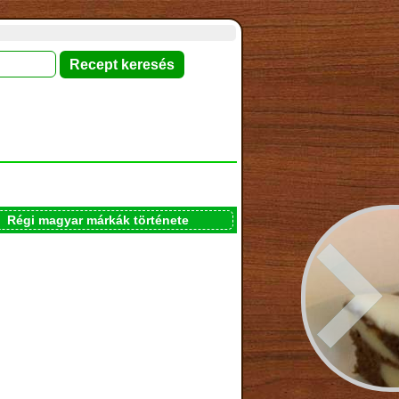
Régi magyar márkák története