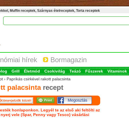
kel, Muffin receptek, Szárnyas ételreceptek, Torta receptek
nómiai hírek
Bormagazin
blog
Grill
Életmód
Csokivilág
Teázó
Fűszerek
Vitaminok
t › Paprikás csirkével rakott palacsinta
tt palacsinta
recept
esték honlaponkon. Legyél te az első aki feltölti az
s nyerj vele (Spar, Penny vagy Tesco) vásárlási