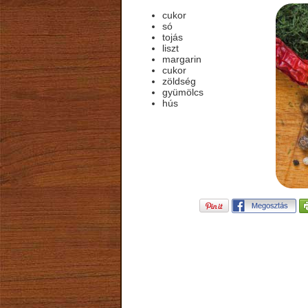
cukor
só
tojás
liszt
margarin
cukor
zöldség
gyümölcs
hús