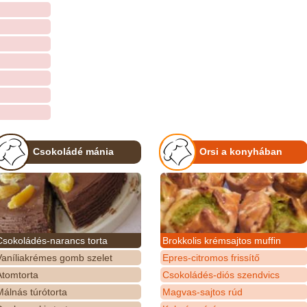
Csokoládé mánia
Orsi a konyhában
Csokoládés-narancs torta
Brokkolis krémsajtos muffin
Vaníliakrémes gomb szelet
Epres-citromos frissítő
Atomtorta
Csokoládés-diós szendvics
álnás túrótorta
Magvas-sajtos rúd