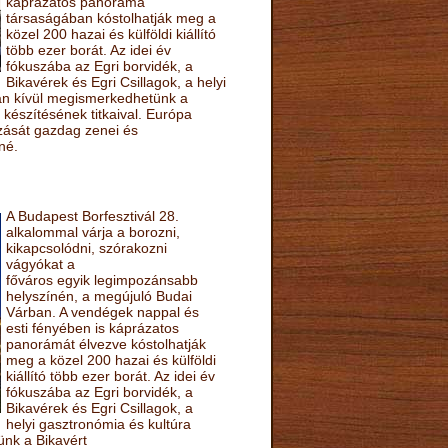
káprázatos panoráma
társaságában kóstolhatják meg a
közel 200 hazai és külföldi kiállító
több ezer borát. Az idei év
fókuszába az Egri borvidék, a
Bikavérek és Egri Csillagok, a helyi
sán kívül megismerkedhetünk a
készítésének titkaival. Európa
ozását gazdag zenei és
né.
A Budapest Borfesztivál 28.
alkalommal várja a borozni,
kikapcsolódni, szórakozni
vágyókat a
főváros egyik legimpozánsabb
helyszínén, a megújuló Budai
Várban. A vendégek nappal és
esti fényében is káprázatos
panorámát élvezve kóstolhatják
meg a közel 200 hazai és külföldi
kiállító több ezer borát. Az idei év
fókuszába az Egri borvidék, a
Bikavérek és Egri Csillagok, a
helyi gasztronómia és kultúra
ünk a Bikavért