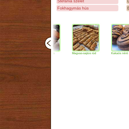
Stefánia szelet
D
Fokhagymás hús
E
Csokoládés-diós
Magvas-sajtos rúd
Kakaós néró
szendvics