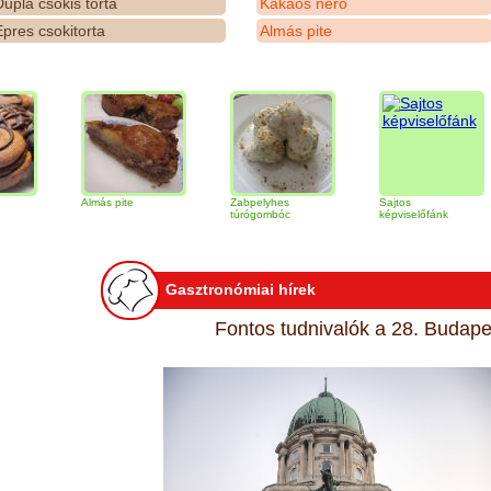
upla csokis torta
Kakaós néró
pres csokitorta
Almás pite
Almás pite
Zabpelyhes
Sajtos
Ti
túrógombóc
képviselőfánk
Gasztronómiai hírek
Fontos tudnivalók a 28. Budapes