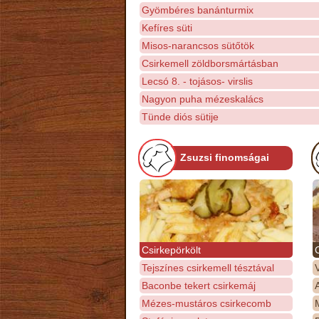
Gyömbéres banánturmix
Kefíres süti
Misos-narancsos sütőtök
Csirkemell zöldborsmártásban
Lecsó 8. - tojásos- virslis
Nagyon puha mézeskalács
Tünde diós sütije
Zsuzsi finomságai
Csirkepörkölt
Tejszínes csirkemell tésztával
Baconbe tekert csirkemáj
Mézes-mustáros csirkecomb
M