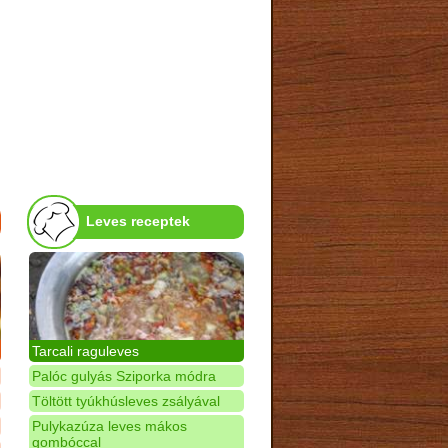
Leves receptek
Tarcali raguleves
Palóc gulyás Sziporka módra
Töltött tyúkhúsleves zsályával
Pulykazúza leves mákos
gombóccal