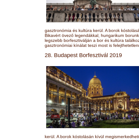
gasztronómia és kultúra kerül. A borok kóstolá
Bikavért övező legendákkal, hungarikum borunk 
legszebb borfesztiválján a bor és kultúra találk
gasztronómiai kínálat teszi most is felejthetetlen
28. Budapest Borfesztivál 2019
kerül. A borok kóstolásán kívül megismerkedhet