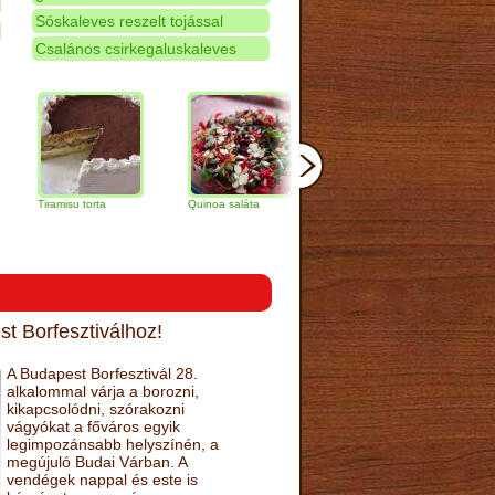
Sóskaleves reszelt tojással
Csalános csirkegaluskaleves
ramisu torta
Quinoa saláta
Mandulás kifli
Csokoládés
narancs tor
t Borfesztiválhoz!
A Budapest Borfesztivál 28.
alkalommal várja a borozni,
kikapcsolódni, szórakozni
vágyókat a főváros egyik
legimpozánsabb helyszínén, a
megújuló Budai Várban. A
vendégek nappal és este is