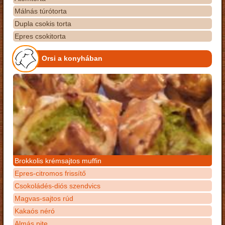
Málnás túrótorta
Dupla csokis torta
Epres csokitorta
Orsi a konyhában
Brokkolis krémsajtos muffin
Epres-citromos frissítő
Csokoládés-diós szendvics
Magvas-sajtos rúd
Kakaós néró
Almás pite