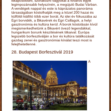
kikapcsolódni, szórakozni vágyókat a főváros egyik
legimpozánsabb helyszínén, a megújuló Budai Várban.
A vendégek nappal és este is káprázatos panoráma
társaságában kóstolhatják meg a közel 200 hazai és
külföldi kiállító több ezer borát. Az idei év fókuszába az
Egri borvidék, a Bikavérek és Egri Csillagok, a helyi
gasztronómia és kultúra kerül. A borok kóstolásán kívül
megismerkedhetünk a Bikavért övező legendákkal,
hungarikum borunk készítésének titkaival. Európa
legszebb borfesztiválján a bor és kultúra találkozását
gazdag zenei és gasztronómiai kínálat teszi most is
felejthetetlenné.
28. Budapest Borfesztivál 2019
A