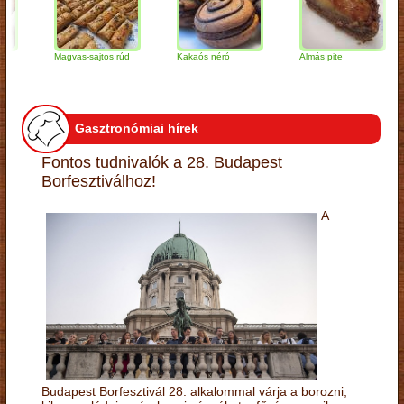
Magvas-sajtos rúd
Kakaós néró
Almás pite
Z
t
Gasztronómiai hírek
Fontos tudnivalók a 28. Budapest
Borfesztiválhoz!
A
Budapest Borfesztivál 28. alkalommal várja a borozni,