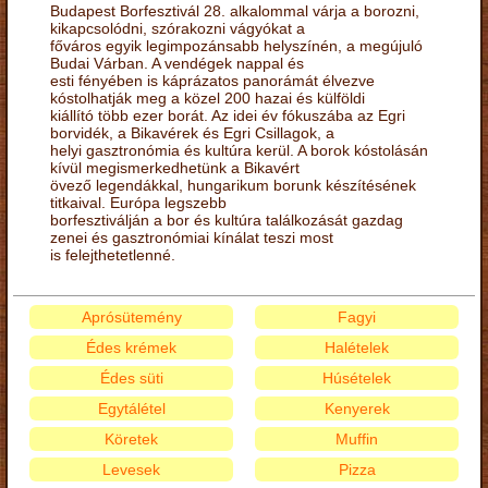
Budapest Borfesztivál 28. alkalommal várja a borozni,
kikapcsolódni, szórakozni vágyókat a
főváros egyik legimpozánsabb helyszínén, a megújuló
Budai Várban. A vendégek nappal és
esti fényében is káprázatos panorámát élvezve
kóstolhatják meg a közel 200 hazai és külföldi
kiállító több ezer borát. Az idei év fókuszába az Egri
borvidék, a Bikavérek és Egri Csillagok, a
helyi gasztronómia és kultúra kerül. A borok kóstolásán
kívül megismerkedhetünk a Bikavért
övező legendákkal, hungarikum borunk készítésének
titkaival. Európa legszebb
borfesztiválján a bor és kultúra találkozását gazdag
zenei és gasztronómiai kínálat teszi most
is felejthetetlenné.
Aprósütemény
Fagyi
Édes krémek
Halételek
Édes süti
Húsételek
Egytálétel
Kenyerek
Köretek
Muffin
Levesek
Pizza