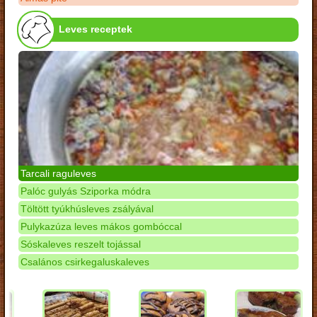
Leves receptek
Tarcali raguleves
Palóc gulyás Sziporka módra
Töltött tyúkhúsleves zsályával
Pulykazúza leves mákos gombóccal
Sóskaleves reszelt tojással
Csalános csirkegaluskaleves