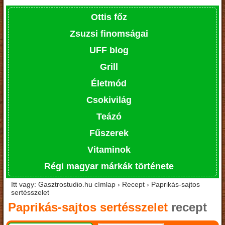
Ottis főz
Zsuzsi finomságai
UFF blog
Grill
Életmód
Csokivilág
Teázó
Fűszerek
Vitaminok
Régi magyar márkák története
Itt vagy: Gasztrostudio.hu címlap › Recept › Paprikás-sajtos
sertésszelet
Paprikás-sajtos sertésszelet
recept