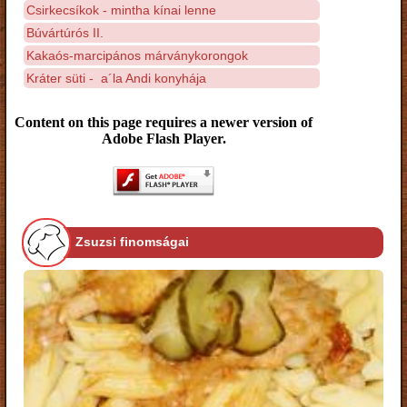
Csirkecsíkok - mintha kínai lenne
Búvártúrós II.
Kakaós-marcipános márványkorongok
Kráter süti - a´la Andi konyhája
Content on this page requires a newer version of
Adobe Flash Player.
Zsuzsi finomságai