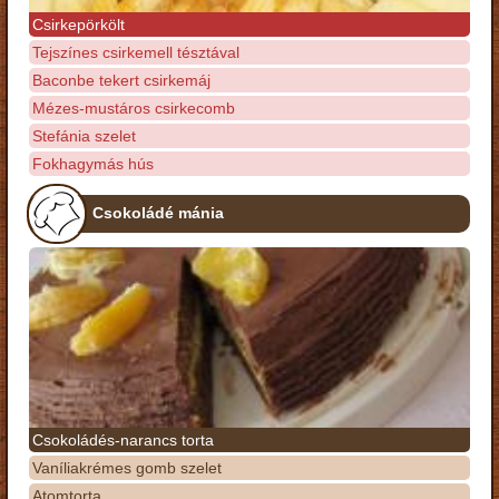
Csirkepörkölt
Tejszínes csirkemell tésztával
Baconbe tekert csirkemáj
Mézes-mustáros csirkecomb
Stefánia szelet
Fokhagymás hús
Csokoládé mánia
Csokoládés-narancs torta
Vaníliakrémes gomb szelet
Atomtorta