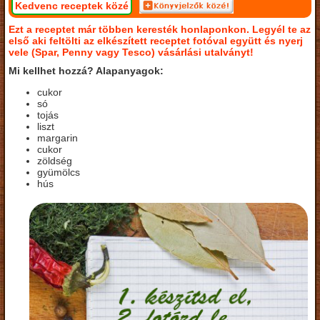
Kedvenc receptek közé
Ezt a receptet már többen keresték honlaponkon. Legyél te az
első aki feltölti az elkészített receptet fotóval együtt és nyerj
vele (Spar, Penny vagy Tesco) vásárlási utalványt!
Mi kellhet hozzá? Alapanyagok:
cukor
só
tojás
liszt
margarin
cukor
zöldség
gyümölcs
hús