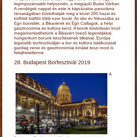
legimpozánsabb helyszínén, a megújuló Budai Várban.
A vendégek nappal és este is káprázatos panoráma
társaságában kóstolhatják meg a közel 200 hazai és
külföldi kiállító több ezer borát. Az idei év fókuszába az
Egri borvidék, a Bikavérek és Egri Csillagok, a helyi
gasztronómia és kultúra kerül. A borok kóstolásán kívül
megismerkedhetünk a Bikavért övező legendákkal,
hungarikum borunk készítésének titkaival. Európa
legszebb borfesztiválján a bor és kultúra találkozását
gazdag zenei és gasztronómiai kínálat teszi most is
felejthetetlenné.
28. Budapest Borfesztivál 2019
A