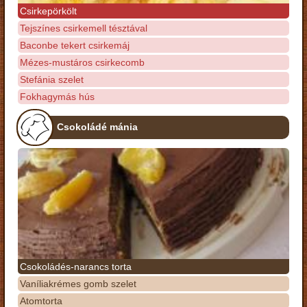
Csirkepörkölt
Tejszínes csirkemell tésztával
Baconbe tekert csirkemáj
Mézes-mustáros csirkecomb
Stefánia szelet
Fokhagymás hús
Csokoládé mánia
Csokoládés-narancs torta
Vaníliakrémes gomb szelet
Atomtorta