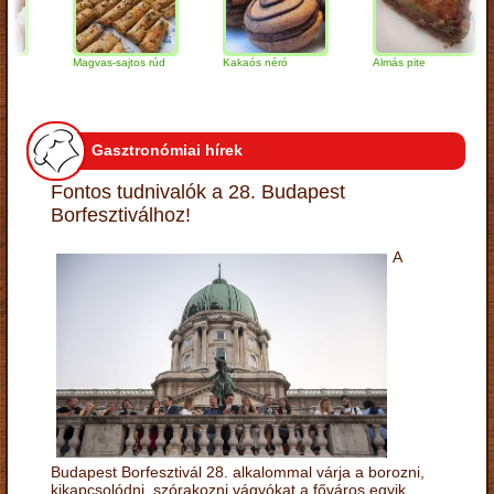
Magvas-sajtos rúd
Kakaós néró
Almás pite
Gasztronómiai hírek
Fontos tudnivalók a 28. Budapest
Borfesztiválhoz!
A
Budapest Borfesztivál 28. alkalommal várja a borozni,
kikapcsolódni, szórakozni vágyókat a főváros egyik