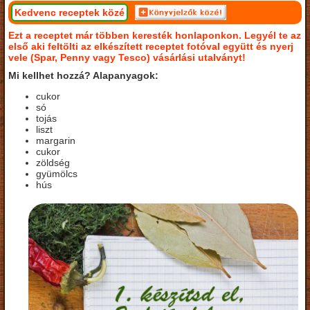
Kedvenc receptek közé
Ezt a receptet már többen keresték honlaponkon. Legyél te az
első aki feltölti az elkészített receptet fotóval együtt és nyerj
vele (Spar, Penny vagy Tesco) vásárlási utalványt!
Mi kellhet hozzá? Alapanyagok:
cukor
só
tojás
liszt
margarin
cukor
zöldség
gyümölcs
hús