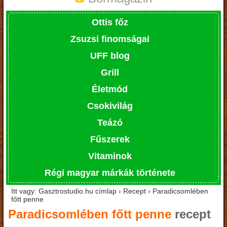
Ottis főz
Zsuzsi finomságai
UFF blog
Grill
Életmód
Csokivilág
Teázó
Fűszerek
Vitaminok
Régi magyar márkák története
Itt vagy: Gasztrostudio.hu címlap › Recept › Paradicsomlében
főtt penne
Paradicsomlében főtt penne
recept