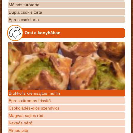
Málnás túrótorta
Dupla csokis torta
Epres csokitorta
Orsi a konyhában
Brokkolis krémsajtos muffin
Epres-citromos frissítő
Csokoládés-diós szendvics
Magvas-sajtos rúd
Kakaós néró
Almás pite