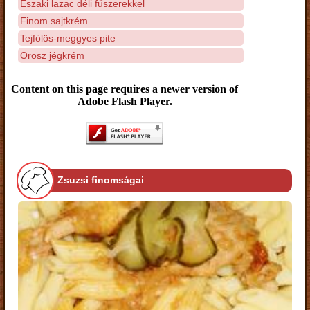
Északi lazac déli fűszerekkel
Finom sajtkrém
Tejfölös-meggyes pite
Orosz jégkrém
Content on this page requires a newer version of
Adobe Flash Player.
Zsuzsi finomságai