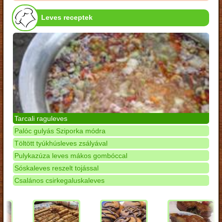
Leves receptek
Tarcali raguleves
Palóc gulyás Sziporka módra
Töltött tyúkhúsleves zsályával
Pulykazúza leves mákos gombóccal
Sóskaleves reszelt tojással
Csalános csirkegaluskaleves