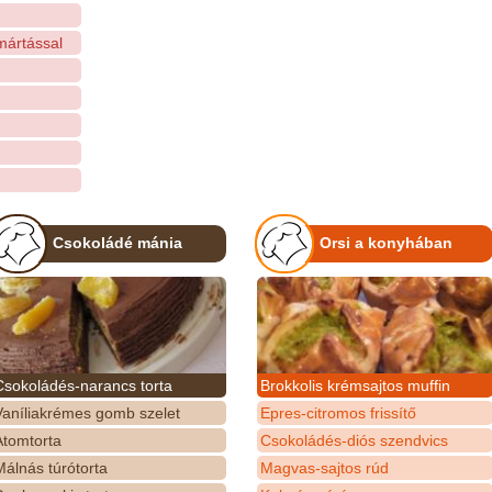
mártással
Csokoládé mánia
Orsi a konyhában
Csokoládés-narancs torta
Brokkolis krémsajtos muffin
Vaníliakrémes gomb szelet
Epres-citromos frissítő
Atomtorta
Csokoládés-diós szendvics
álnás túrótorta
Magvas-sajtos rúd