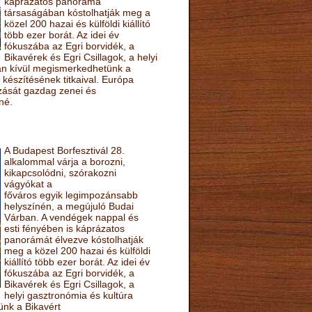
káprázatos panoráma
társaságában kóstolhatják meg a
közel 200 hazai és külföldi kiállító
több ezer borát. Az idei év
fókuszába az Egri borvidék, a
Bikavérek és Egri Csillagok, a helyi
sán kívül megismerkedhetünk a
készítésének titkaival. Európa
ozását gazdag zenei és
né.
A Budapest Borfesztivál 28.
alkalommal várja a borozni,
kikapcsolódni, szórakozni
vágyókat a
főváros egyik legimpozánsabb
helyszínén, a megújuló Budai
Várban. A vendégek nappal és
esti fényében is káprázatos
panorámát élvezve kóstolhatják
meg a közel 200 hazai és külföldi
kiállító több ezer borát. Az idei év
fókuszába az Egri borvidék, a
Bikavérek és Egri Csillagok, a
helyi gasztronómia és kultúra
ünk a Bikavért