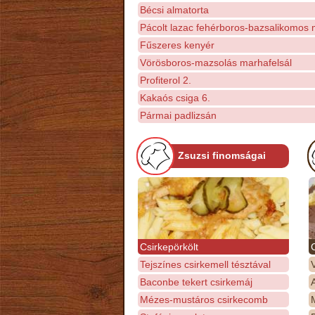
Bécsi almatorta
Pácolt lazac fehérboros-bazsalikomos 
Fűszeres kenyér
Vörösboros-mazsolás marhafelsál
Profiterol 2.
Kakaós csiga 6.
Pármai padlizsán
Zsuzsi finomságai
Csirkepörkölt
Tejszínes csirkemell tésztával
Baconbe tekert csirkemáj
Mézes-mustáros csirkecomb
M