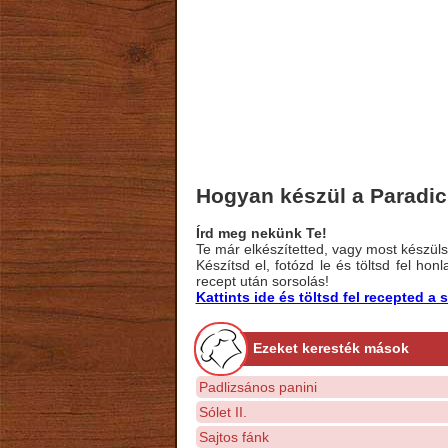
Hogyan készül a Paradic
Írd meg nekünk Te!
Te már elkészítetted, vagy most készülsz
Készítsd el, fotózd le és töltsd fel ho
recept után sorsolás!
Kattints ide és töltsd fel recepted 
Ezeket keresték mások
Padlizsános panini
Sólet II.
Sajtos fánk