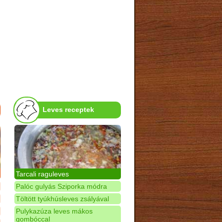
Leves receptek
Tarcali raguleves
Palóc gulyás Sziporka módra
Töltött tyúkhúsleves zsályával
Pulykazúza leves mákos
gombóccal