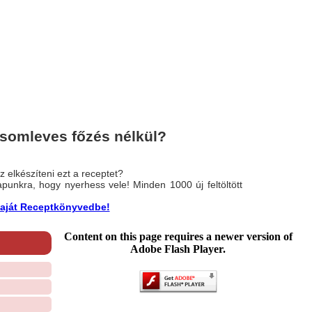
somleves főzés nélkül?
 elkészíteni ezt a receptet?
nlapunkra, hogy nyerhess vele! Minden 1000 új feltöltött
a saját Receptkönyvedbe!
Content on this page requires a newer version of
Adobe Flash Player.