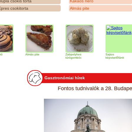
upla csokis torta
Kakaós néró
pres csokitorta
Almás pite
Almás pite
Zabpelyhes
Sajtos
túrógombóc
képviselőfánk
Gasztronómiai hírek
Fontos tudnivalók a 28. Budapes