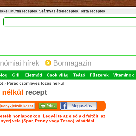
kel, Muffin receptek, Szárnyas ételreceptek, Torta receptek
nómiai hírek
Bormagazin
blog
Grill
Életmód
Csokivilág
Teázó
Fűszerek
Vitaminok
pt › Paradicsomleves főzés nélkül
 nélkül
recept
esték honlaponkon. Legyél te az első aki feltölti az
s nyerj vele (Spar, Penny vagy Tesco) vásárlási