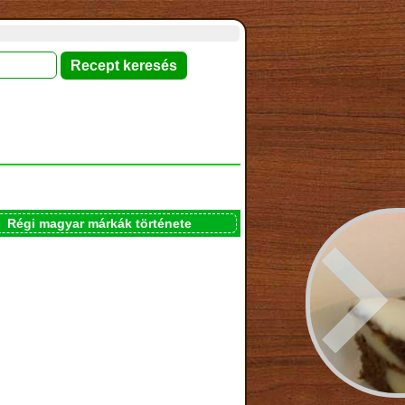
Régi magyar márkák története