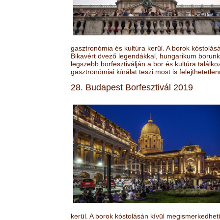
gasztronómia és kultúra kerül. A borok kóstolá
Bikavért övező legendákkal, hungarikum borunk 
legszebb borfesztiválján a bor és kultúra találk
gasztronómiai kínálat teszi most is felejthetetlen
28. Budapest Borfesztivál 2019
kerül. A borok kóstolásán kívül megismerkedhet