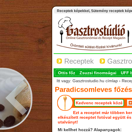
Receptek képekkel, Sütemény receptek képek
Receptek
Gasztro
Ottis főz
Zsuzsi finomságai
UFF 
Itt vagy: Gasztrostudio.hu címlap › Rece
Paradicsomleves főzés
Kedvenc receptek közé
Ezt a receptet már többen ker
elkészített receptet fotóval együtt é
utalványt!
Mi kellhet hozzá? Alapanyagok: