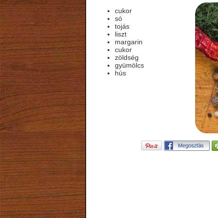
cukor
só
tojás
liszt
margarin
cukor
zöldség
gyümölcs
hús