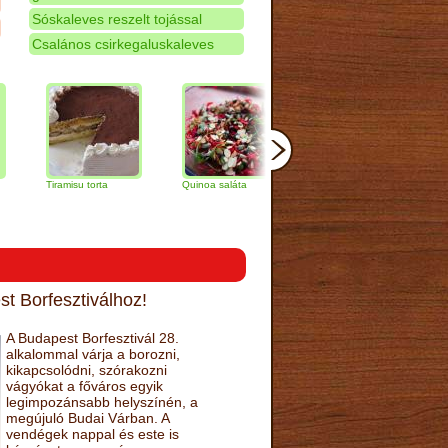
Sóskaleves reszelt tojással
Csalános csirkegaluskaleves
Tiramisu torta
Quinoa saláta
Mandulás kifli
Csokolád
narancs t
t Borfesztiválhoz!
A Budapest Borfesztivál 28.
alkalommal várja a borozni,
kikapcsolódni, szórakozni
vágyókat a főváros egyik
legimpozánsabb helyszínén, a
megújuló Budai Várban. A
vendégek nappal és este is