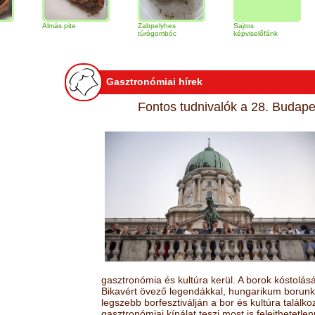
Almás pite
Zabpelyhes
Sajtos
Tirami
túrógombóc
képviselőfánk
Gasztronómiai hírek
Fontos tudnivalók a 28. Budapes
gasztronómia és kultúra kerül. A borok kóstolá
Bikavért övező legendákkal, hungarikum borunk 
legszebb borfesztiválján a bor és kultúra találk
gasztronómiai kínálat teszi most is felejthetetlen