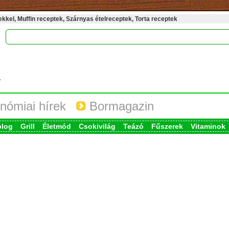
kel, Muffin receptek, Szárnyas ételreceptek, Torta receptek
nómiai hírek
Bormagazin
blog
Grill
Életmód
Csokivilág
Teázó
Fűszerek
Vitaminok