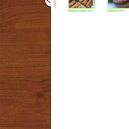
Csokoládés-diós
Magvas-sajtos rúd
Kakaós néró
szendvics