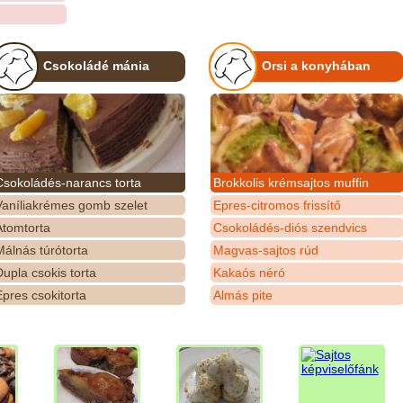
Csokoládé mánia
Orsi a konyhában
Csokoládés-narancs torta
Brokkolis krémsajtos muffin
Vaníliakrémes gomb szelet
Epres-citromos frissítő
Atomtorta
Csokoládés-diós szendvics
álnás túrótorta
Magvas-sajtos rúd
upla csokis torta
Kakaós néró
pres csokitorta
Almás pite