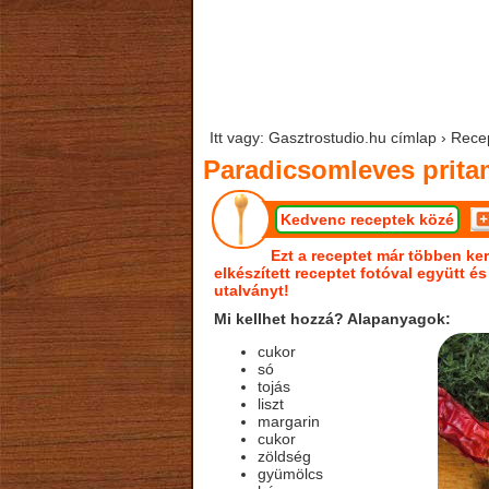
Itt vagy: Gasztrostudio.hu címlap › Rec
Paradicsomleves prita
Kedvenc receptek közé
Ezt a receptet már többen ker
elkészített receptet fotóval együtt é
utalványt!
Mi kellhet hozzá? Alapanyagok:
cukor
só
tojás
liszt
margarin
cukor
zöldség
gyümölcs