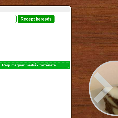
Régi magyar márkák története