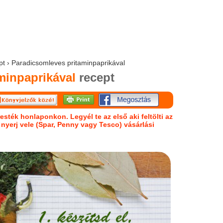
ept › Paradicsomleves pritaminpaprikával
minpaprikával
recept
esték honlaponkon. Legyél te az első aki feltölti az
s nyerj vele (Spar, Penny vagy Tesco) vásárlási