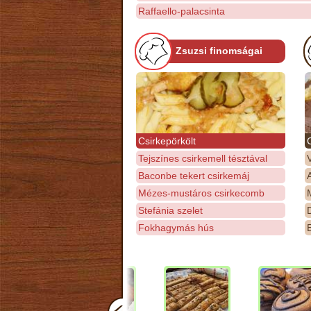
Raffaello-palacsinta
Zsuzsi finomságai
Csirkepörkölt
Tejszínes csirkemell tésztával
Baconbe tekert csirkemáj
Mézes-mustáros csirkecomb
M
Stefánia szelet
D
Fokhagymás hús
E