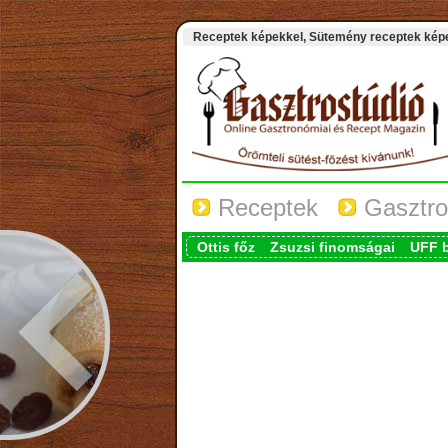
Receptek képekkel, Sütemény receptek képek
Receptek
Gasztro
Ottis főz
Zsuzsi finomságai
UFF 