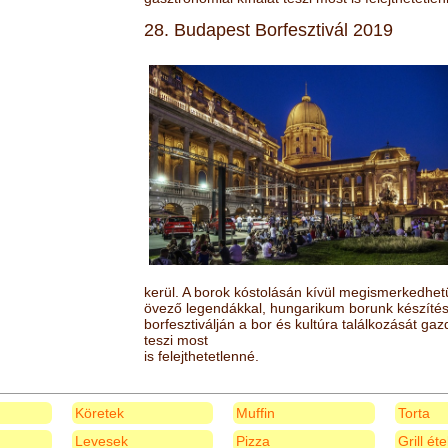
28. Budapest Borfesztivál 2019
kerül. A borok kóstolásán kívül megismerkedhet
övező legendákkal, hungarikum borunk készítésé
borfesztiválján a bor és kultúra találkozását ga
teszi most
is felejthetetlenné.
Köretek
Muffin
Torta
Levesek
Pizza
Grill ét