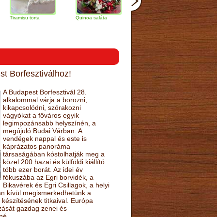
su torta
Quinoa saláta
Mandulás kifli
Csokoládés-
narancs torta
t Borfesztiválhoz!
A Budapest Borfesztivál 28.
alkalommal várja a borozni,
kikapcsolódni, szórakozni
vágyókat a főváros egyik
legimpozánsabb helyszínén, a
megújuló Budai Várban. A
vendégek nappal és este is
káprázatos panoráma
társaságában kóstolhatják meg a
közel 200 hazai és külföldi kiállító
több ezer borát. Az idei év
fókuszába az Egri borvidék, a
Bikavérek és Egri Csillagok, a helyi
sán kívül megismerkedhetünk a
készítésének titkaival. Európa
ozását gazdag zenei és
né.