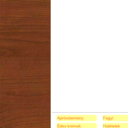
Aprósütemény
Fagyi
Édes krémek
Halételek