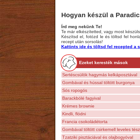
Hogyan készül a Paradic
Írd meg nekünk Te!
Te már elkészítetted, vagy most készülsz
Készítsd el, fotózd le és töltsd fel ho
recept után sorsolás!
Kattints ide és töltsd fel recepted 
Ezeket keresték mások
Sertéscsülök hagymás kelkáposztával
Gombával és hússal töltött burgonya
Sós ropogós
Barackbólé fagyival
Krémes brownie
Kindli, flódni
Francia csokoládétorta
Gombával töltött csirkemell leveles tés
Tzatziki pisztáciával és olajbogyóval