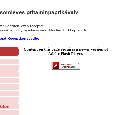
somleves pritaminpaprikával?
 elkészíteni ezt a receptet?
nlapunkra, hogy nyerhess vele! Minden 1000 új feltöltött
a saját Receptkönyvedbe!
Content on this page requires a newer version of
Adobe Flash Player.
ztában