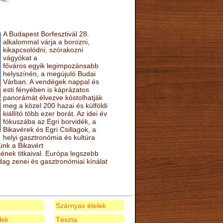
A Budapest Borfesztivál 28.
alkalommal várja a borozni,
kikapcsolódni, szórakozni
vágyókat a
főváros egyik legimpozánsabb
helyszínén, a megújuló Budai
Várban. A vendégek nappal és
esti fényében is káprázatos
panorámát élvezve kóstolhatják
meg a közel 200 hazai és külföldi
kiállító több ezer borát. Az idei év
fókuszába az Egri borvidék, a
Bikavérek és Egri Csillagok, a
helyi gasztronómia és kultúra
ünk a Bikavért
nek titkaival. Európa legszebb
zdag zenei és gasztronómiai kínálat
Szárnyas ételek
elek
Tészta