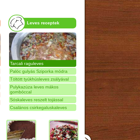
Leves receptek
Tarcali raguleves
Palóc gulyás Sziporka módra
Töltött tyúkhúsleves zsályával
Pulykazúza leves mákos
gombóccal
Sóskaleves reszelt tojással
Csalános csirkegaluskaleves