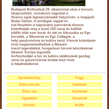
Budapest Borfesztivál 28. alkalommal várja a borozni,
kikapcsolódni, szórakozni vágyókat a
főváros egyik legimpozánsabb helyszínén, a megújuló
Budai Várban. A vendégek nappal és
esti fényében is káprázatos panorámát élvezve
kóstolhatják meg a közel 200 hazai és külföldi
kiállító több ezer borát. Az idei év fókuszába az Egri
borvidék, a Bikavérek és Egri Csillagok, a
helyi gasztronómia és kultúra kerül. A borok kóstolásán
kívül megismerkedhetünk a Bikavért
övező legendákkal, hungarikum borunk készítésének
titkaival. Európa legszebb
borfesztiválján a bor és kultúra találkozását gazdag
zenei és gasztronómiai kínálat teszi most
is felejthetetlenné.
Aprósütemény
Fagyi
Édes krémek
Halételek
Édes süti
Húsételek
Egytálétel
Kenyerek
Köretek
Muffin