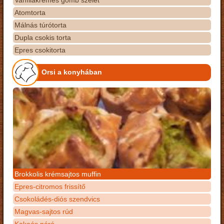
Vaníliakrémes gomb szelet
Atomtorta
Málnás túrótorta
Dupla csokis torta
Epres csokitorta
Orsi a konyhában
Brokkolis krémsajtos muffin
Epres-citromos frissítő
Csokoládés-diós szendvics
Magvas-sajtos rúd