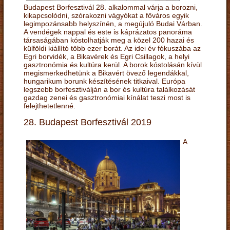
Budapest Borfesztivál 28. alkalommal várja a borozni,
kikapcsolódni, szórakozni vágyókat a főváros egyik
legimpozánsabb helyszínén, a megújuló Budai Várban.
A vendégek nappal és este is káprázatos panoráma
társaságában kóstolhatják meg a közel 200 hazai és
külföldi kiállító több ezer borát. Az idei év fókuszába az
Egri borvidék, a Bikavérek és Egri Csillagok, a helyi
gasztronómia és kultúra kerül. A borok kóstolásán kívül
megismerkedhetünk a Bikavért övező legendákkal,
hungarikum borunk készítésének titkaival. Európa
legszebb borfesztiválján a bor és kultúra találkozását
gazdag zenei és gasztronómiai kínálat teszi most is
felejthetetlenné.
28. Budapest Borfesztivál 2019
A