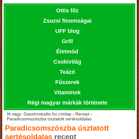
Ottis főz
Zsuzsi finomságai
UFF blog
Grill
Életmód
Csokivilág
Teázó
Fűszerek
Vitaminok
Régi magyar márkák története
Itt vagy: Gasztrostudio.hu címlap › Recept ›
Paradicsomszószba úsztatott sertésoldalas
Paradicsomszószba úsztatott
sertésoldalas
recept