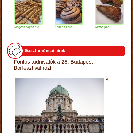
Magvas-sajtos rúd
Kakaós néró
Almás pite
Zabp
túró
Gasztronómiai hírek
Fontos tudnivalók a 28. Budapest
Borfesztiválhoz!
A