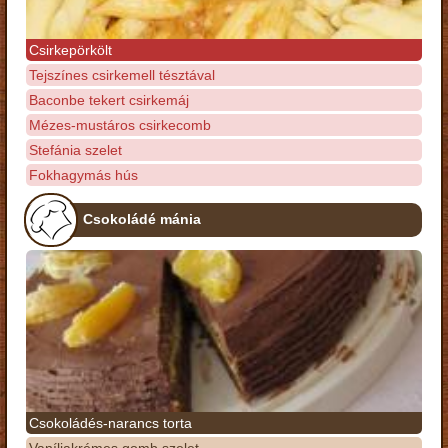
Csirkepörkölt
Tejszínes csirkemell tésztával
Baconbe tekert csirkemáj
Mézes-mustáros csirkecomb
Stefánia szelet
Fokhagymás hús
Csokoládé mánia
Csokoládés-narancs torta