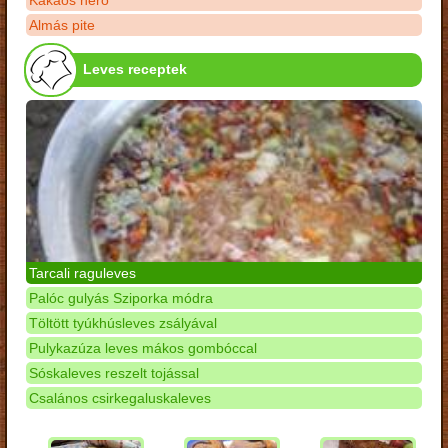
Kakaós néró
Almás pite
Leves receptek
Tarcali raguleves
Palóc gulyás Sziporka módra
Töltött tyúkhúsleves zsályával
Pulykazúza leves mákos gombóccal
Sóskaleves reszelt tojással
Csalános csirkegaluskaleves