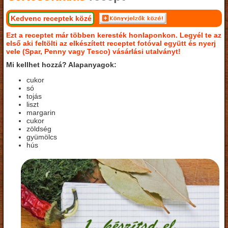
Kedvenc receptek közé
Ezt a receptet már többen keresték honlaponkon. Legyél te az
első aki feltölti az elkészített receptet fotóval együtt és nyerj
vele (Spar, Penny vagy Tesco) vásárlási utalványt!
Mi kellhet hozzá? Alapanyagok:
cukor
só
tojás
liszt
margarin
cukor
zöldség
gyümölcs
hús