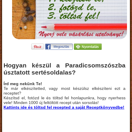
Hogyan készül a Paradicsomszószba
úsztatott sertésoldalas?
Írd meg nekünk Te!
Te már elkészítetted, vagy most készülsz elkészíteni ezt a
receptet?
Készítsd el, fotózd le és töltsd fel honlapunkra, hogy nyerhess
vele! Minden 1000 új feltöltött recept után sorsolás!
Kattints ide és töltsd fel recepted a saját Receptkönyvedbe!