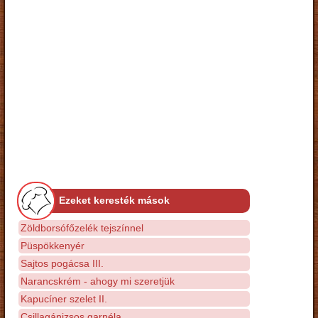
Ezeket keresték mások
Zöldborsófőzelék tejszínnel
Püspökkenyér
Sajtos pogácsa III.
Narancskrém - ahogy mi szeretjük
Kapucíner szelet II.
Csillagánizsos garnéla