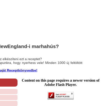
 NewEngland-i marhahús?
 elkészíteni ezt a receptet?
nlapunkra, hogy nyerhess vele! Minden 1000 új feltöltött
a saját Receptkönyvedbe!
Content on this page requires a newer version of
Adobe Flash Player.