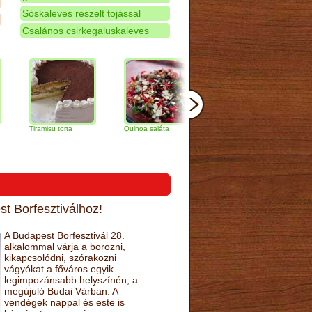
Sóskaleves reszelt tojással
Csalános csirkegaluskaleves
iramisu torta
Quinoa saláta
Mandulás kifli
Csokolád
narancs t
t Borfesztiválhoz!
A Budapest Borfesztivál 28.
alkalommal várja a borozni,
kikapcsolódni, szórakozni
vágyókat a főváros egyik
legimpozánsabb helyszínén, a
megújuló Budai Várban. A
vendégek nappal és este is