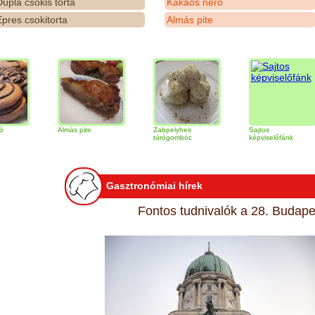
upla csokis torta
Kakaós néró
pres csokitorta
Almás pite
Almás pite
Zabpelyhes
Sajtos
T
túrógombóc
képviselőfánk
Gasztronómiai hírek
Fontos tudnivalók a 28. Budapes