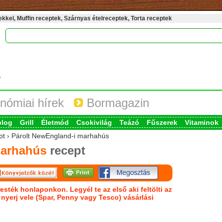
kel, Muffin receptek, Szárnyas ételreceptek, Torta receptek
nómiai hírek
Bormagazin
blog
Grill
Életmód
Csokivilág
Teázó
Fűszerek
Vitaminok
ept › Párolt NewEngland-i marhahús
marhahús
recept
esték honlaponkon. Legyél te az első aki feltölti az
s nyerj vele (Spar, Penny vagy Tesco) vásárlási