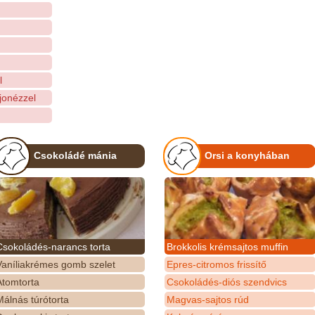
l
jonézzel
Csokoládé mánia
Orsi a konyhában
Csokoládés-narancs torta
Brokkolis krémsajtos muffin
Vaníliakrémes gomb szelet
Epres-citromos frissítő
Atomtorta
Csokoládés-diós szendvics
álnás túrótorta
Magvas-sajtos rúd