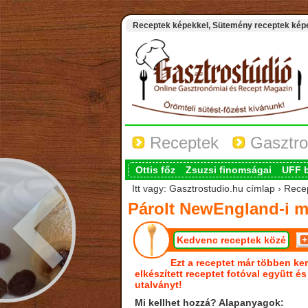
Receptek képekkel, Sütemény receptek képek
Receptek
Gasztro
Ottis főz
Zsuzsi finomságai
UFF 
Itt vagy: Gasztrostudio.hu címlap › Rec
Párolt NewEngland-i 
Kedvenc receptek közé
Ezt a receptet már többen ker
elkészített receptet fotóval együtt é
utalványt!
Mi kellhet hozzá? Alapanyagok: