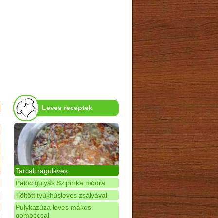
Leves receptek
Tarcali raguleves
Palóc gulyás Sziporka módra
Töltött tyúkhúsleves zsályával
Pulykazúza leves mákos
gombóccal