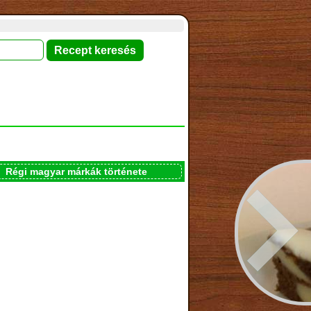
Régi magyar márkák története