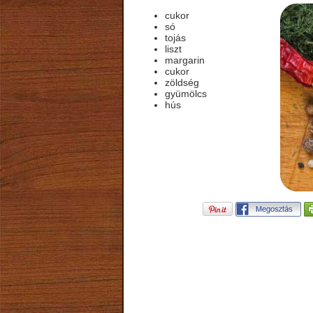
cukor
só
tojás
liszt
margarin
cukor
zöldség
gyümölcs
hús