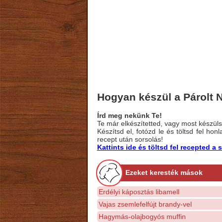
Hogyan készül a Párolt
Írd meg nekünk Te!
Te már elkészítetted, vagy most készülsz
Készítsd el, fotózd le és töltsd fel ho
recept után sorsolás!
Kattints ide és töltsd fel recepted 
Ezeket keresték mások
Erdélyi káposztás libamell
Vajas zsemlefelfújt brandy-vel
Hagymás-olajbogyós muffin