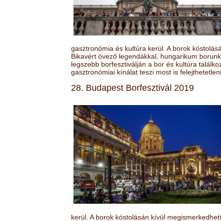
gasztronómia és kultúra kerül. A borok kóstolá
Bikavért övező legendákkal, hungarikum borunk 
legszebb borfesztiválján a bor és kultúra találk
gasztronómiai kínálat teszi most is felejthetetlen
28. Budapest Borfesztivál 2019
kerül. A borok kóstolásán kívül megismerkedhet