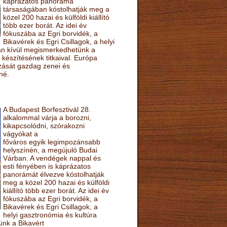
káprázatos panoráma
társaságában kóstolhatják meg a
közel 200 hazai és külföldi kiállító
több ezer borát. Az idei év
fókuszába az Egri borvidék, a
Bikavérek és Egri Csillagok, a helyi
sán kívül megismerkedhetünk a
készítésének titkaival. Európa
ozását gazdag zenei és
né.
A Budapest Borfesztivál 28.
alkalommal várja a borozni,
kikapcsolódni, szórakozni
vágyókat a
főváros egyik legimpozánsabb
helyszínén, a megújuló Budai
Várban. A vendégek nappal és
esti fényében is káprázatos
panorámát élvezve kóstolhatják
meg a közel 200 hazai és külföldi
kiállító több ezer borát. Az idei év
fókuszába az Egri borvidék, a
Bikavérek és Egri Csillagok, a
helyi gasztronómia és kultúra
ünk a Bikavért