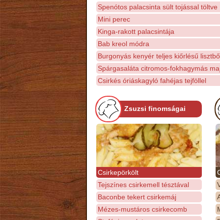
Spenótos palacsinta sült tojással töltve
Mini perec
Kinga-rakott palacsintája
Bab kreol módra
Burgonyás kenyér teljes kiőrlésű lisztbő
Spárgasaláta citromos-fokhagymás ma
Csirkés óriáskagyló fahéjas tejföllel
Zsuzsi finomságai
Csirkepörkölt
Tejszínes csirkemell tésztával
Baconbe tekert csirkemáj
Mézes-mustáros csirkecomb
M