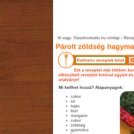
Itt vagy: Gasztrostudio.hu címlap › Rec
Párolt zöldség hagyma
Kedvenc receptek közé
Ezt a receptet már többen ker
elkészített receptet fotóval együtt é
utalványt!
Mi kellhet hozzá? Alapanyagok:
cukor
só
tojás
liszt
margarin
cukor
zöldség
gyümölcs