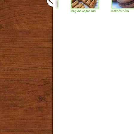
Csokoládés-diós
Magvas-sajtos rúd
Kakaós néró
szendvics