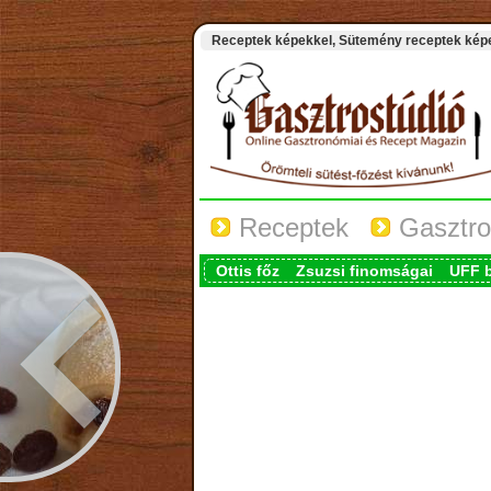
Receptek képekkel, Sütemény receptek képek
Receptek
Gasztro
Ottis főz
Zsuzsi finomságai
UFF 