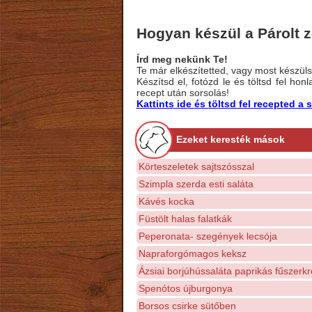
Hogyan készül a Párolt 
Írd meg nekünk Te!
Te már elkészítetted, vagy most készülsz
Készítsd el, fotózd le és töltsd fel ho
recept után sorsolás!
Kattints ide és töltsd fel recepted 
Ezeket keresték mások
Körteszeletek sajtszósszal
Szimpla szerda esti saláta
Kávés kocka
Füstölt halas falatkák
Peperonata- szegények lecsója
Napraforgómagos keksz
Ázsiai borjúhússaláta paprikás fűszer
Spenótos újburgonya
Borsos csirke sütőben