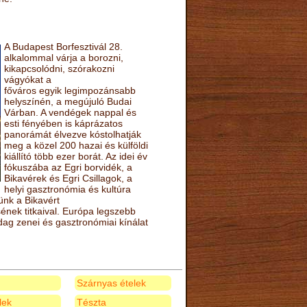
A Budapest Borfesztivál 28.
alkalommal várja a borozni,
kikapcsolódni, szórakozni
vágyókat a
főváros egyik legimpozánsabb
helyszínén, a megújuló Budai
Várban. A vendégek nappal és
esti fényében is káprázatos
panorámát élvezve kóstolhatják
meg a közel 200 hazai és külföldi
kiállító több ezer borát. Az idei év
fókuszába az Egri borvidék, a
Bikavérek és Egri Csillagok, a
helyi gasztronómia és kultúra
ünk a Bikavért
nek titkaival. Európa legszebb
zdag zenei és gasztronómiai kínálat
Szárnyas ételek
elek
Tészta