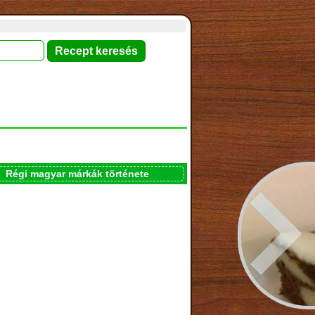
Régi magyar márkák története