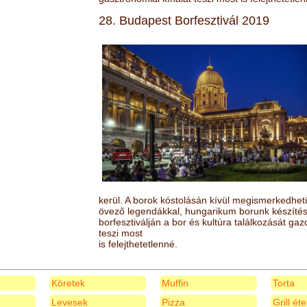
28. Budapest Borfesztivál 2019
kerül. A borok kóstolásán kívül megismerkedhet
övező legendákkal, hungarikum borunk készítésé
borfesztiválján a bor és kultúra találkozását ga
teszi most
is felejthetetlenné.
Köretek
Muffin
Torta
Levesek
Pizza
Grill ét