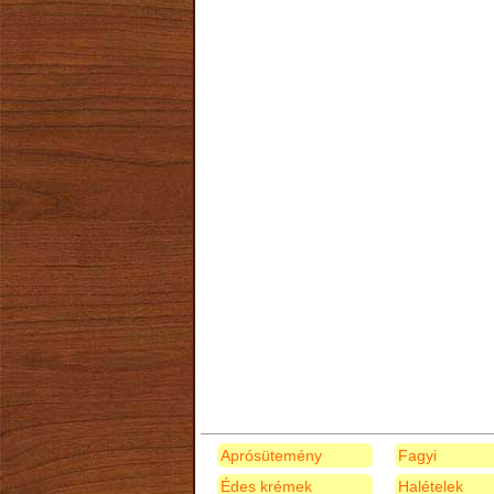
Aprósütemény
Fagyi
Édes krémek
Halételek