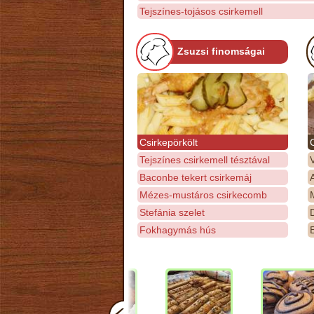
Tejszínes-tojásos csirkemell
Zsuzsi finomságai
Csirkepörkölt
Tejszínes csirkemell tésztával
Baconbe tekert csirkemáj
Mézes-mustáros csirkecomb
M
Stefánia szelet
D
Fokhagymás hús
E