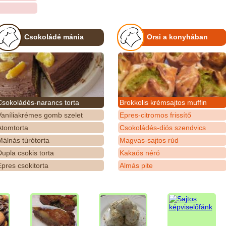
Csokoládé mánia
Orsi a konyhában
Csokoládés-narancs torta
Brokkolis krémsajtos muffin
Vaníliakrémes gomb szelet
Epres-citromos frissítő
Atomtorta
Csokoládés-diós szendvics
álnás túrótorta
Magvas-sajtos rúd
upla csokis torta
Kakaós néró
pres csokitorta
Almás pite