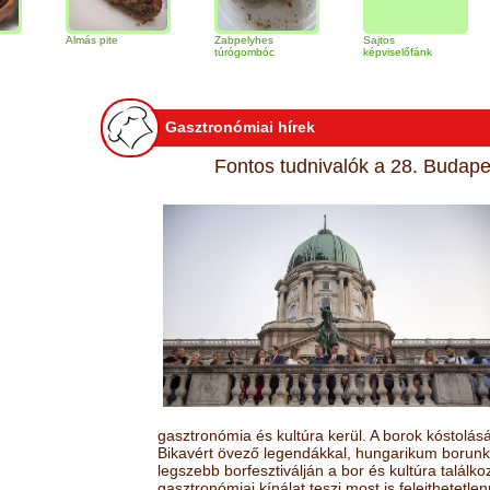
Almás pite
Zabpelyhes
Sajtos
Tirami
túrógombóc
képviselőfánk
Gasztronómiai hírek
Fontos tudnivalók a 28. Budapes
gasztronómia és kultúra kerül. A borok kóstolá
Bikavért övező legendákkal, hungarikum borunk 
legszebb borfesztiválján a bor és kultúra találk
gasztronómiai kínálat teszi most is felejthetetlen