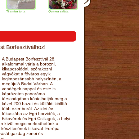
su torta
Quinoa saláta
Mandulás kifli
Csokoládés-
narancs torta
t Borfesztiválhoz!
A Budapest Borfesztivál 28.
alkalommal várja a borozni,
kikapcsolódni, szórakozni
vágyókat a főváros egyik
legimpozánsabb helyszínén, a
megújuló Budai Várban. A
vendégek nappal és este is
káprázatos panoráma
társaságában kóstolhatják meg a
közel 200 hazai és külföldi kiállító
több ezer borát. Az idei év
fókuszába az Egri borvidék, a
Bikavérek és Egri Csillagok, a helyi
sán kívül megismerkedhetünk a
készítésének titkaival. Európa
ozását gazdag zenei és
né.