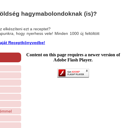
zöldség hagymabolondoknak (is)?
 elkészíteni ezt a receptet?
nlapunkra, hogy nyerhess vele! Minden 1000 új feltöltött
a saját Receptkönyvedbe!
Content on this page requires a newer version of
Adobe Flash Player.
krémmel