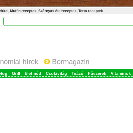
kel, Muffin receptek, Szárnyas ételreceptek, Torta receptek
nómiai hírek
Bormagazin
blog
Grill
Életmód
Csokivilág
Teázó
Fűszerek
Vitaminok