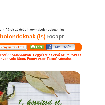
ept › Párolt zöldség hagymabolondoknak (is)
bolondoknak (is)
recept
esték honlaponkon. Legyél te az első aki feltölti az
s nyerj vele (Spar, Penny vagy Tesco) vásárlási