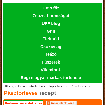
Ottis főz
Zsuzsi finomságai
UFF blog
Grill
Életmód
Csokivilág
Teázó
Fűszerek
Vitaminok
Régi magyar márkák története
Itt vagy: Gasztrostudio.hu címlap › Recept › Pásztorleves
Pásztorleves
recept
Kedvenc receptek közé