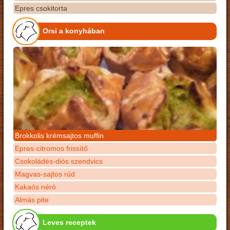
Epres csokitorta
Orsi a konyhában
Brokkolis krémsajtos muffin
Epres-citromos frissítő
Csokoládés-diós szendvics
Magvas-sajtos rúd
Kakaós néró
Almás pite
Leves receptek