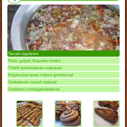
Tarcali raguleves
Palóc gulyás Sziporka módra
Töltött tyúkhúsleves zsályával
Pulykazúza leves mákos gombóccal
Sóskaleves reszelt tojással
Csalános csirkegaluskaleves