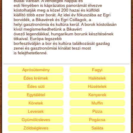
Budai Várban. A vendégek nappal és
esti fényében is káprázatos panorámát élvezve
kóstolhatják meg a közel 200 hazai és külföldi
kiállító több ezer borát. Az idei év fókuszába az Egri
borvidék, a Bikavérek és Egri Csillagok, a
helyi gasztronómia és kultúra kerül. A borok kóstolásán
kívül megismerkedhetünk a Bikavért
övező legendákkal, hungarikum borunk készítésének
titkaival. Európa legszebb
borfesztiválján a bor és kultúra találkozását gazdag
zenei és gasztronómiai kínálat teszi most
is felejthetetlenné.
Aprósütemény
Fagyi
Édes krémek
Halételek
Édes süti
Húsételek
Egytálétel
Kenyerek
Köretek
Muffin
Levesek
Pizza
Gyümölcsleves
Pogácsa
Zöldségleves
Saláta