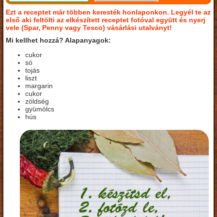
Ezt a receptet már többen keresték honlaponkon. Legyél te az
első aki feltölti az elkészített receptet fotóval együtt és nyerj
vele (Spar, Penny vagy Tesco) vásárlási utalványt!
Mi kellhet hozzá? Alapanyagok:
cukor
só
tojás
liszt
margarin
cukor
zöldség
gyümölcs
hús