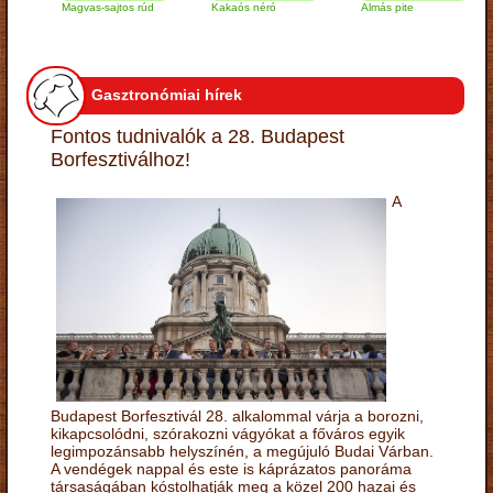
Magvas-sajtos rúd
Kakaós néró
Almás pite
Za
tú
Gasztronómiai hírek
Fontos tudnivalók a 28. Budapest
Borfesztiválhoz!
A
Budapest Borfesztivál 28. alkalommal várja a borozni,
kikapcsolódni, szórakozni vágyókat a főváros egyik
legimpozánsabb helyszínén, a megújuló Budai Várban.
A vendégek nappal és este is káprázatos panoráma
társaságában kóstolhatják meg a közel 200 hazai és