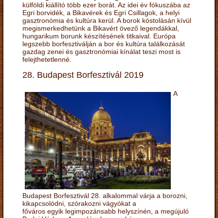
külföldi kiállító több ezer borát. Az idei év fókuszába az
Egri borvidék, a Bikavérek és Egri Csillagok, a helyi
gasztronómia és kultúra kerül. A borok kóstolásán kívül
megismerkedhetünk a Bikavért övező legendákkal,
hungarikum borunk készítésének titkaival. Európa
legszebb borfesztiválján a bor és kultúra találkozását
gazdag zenei és gasztronómiai kínálat teszi most is
felejthetetlenné.
28. Budapest Borfesztivál 2019
A
Budapest Borfesztivál 28. alkalommal várja a borozni,
kikapcsolódni, szórakozni vágyókat a
főváros egyik legimpozánsabb helyszínén, a megújuló