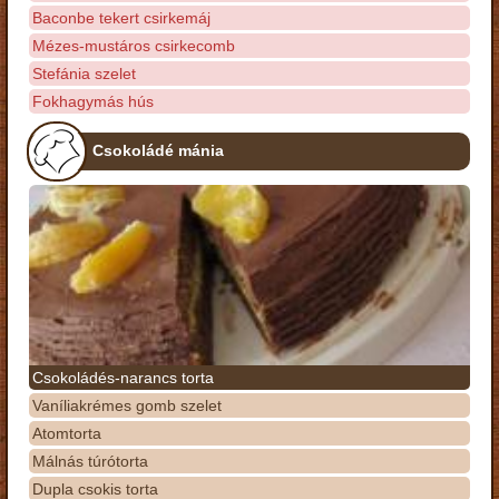
Baconbe tekert csirkemáj
Mézes-mustáros csirkecomb
Stefánia szelet
Fokhagymás hús
Csokoládé mánia
Csokoládés-narancs torta
Vaníliakrémes gomb szelet
Atomtorta
Málnás túrótorta
Dupla csokis torta