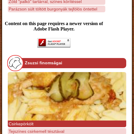
Zöld "palkó" tartárral, színes körítéssel
Parázson sült töltött burgonyák tejfölös öntettel
Content on this page requires a newer version of
Adobe Flash Player.
Zsuzsi finomságai
Csirkepörkölt
Tejszínes csirkemell tésztával