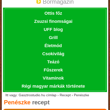
Bormagazin
Ottis főz
Zsuzsi finomságai
UFF blog
Grill
Életmód
Csokivilág
Teázó
Fűszerek
Vitaminok
Régi magyar márkák története
Itt vagy: Gasztrostudio.hu címlap › Recept › Penészke
Penészke
recept