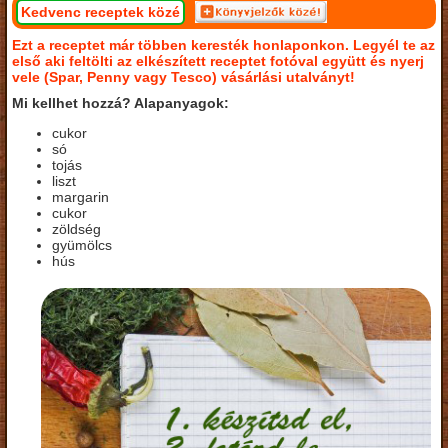
Kedvenc receptek közé
Ezt a receptet már többen keresték honlaponkon. Legyél te az
első aki feltölti az elkészített receptet fotóval együtt és nyerj
vele (Spar, Penny vagy Tesco) vásárlási utalványt!
Mi kellhet hozzá? Alapanyagok:
cukor
só
tojás
liszt
margarin
cukor
zöldség
gyümölcs
hús