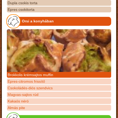
Dupla csokis torta
Epres csokitorta
Orsi a konyhában
Brokkolis krémsajtos muffin
Epres-citromos frissítő
Csokoládés-diós szendvics
Magvas-sajtos rúd
Kakaós néró
Almás pite