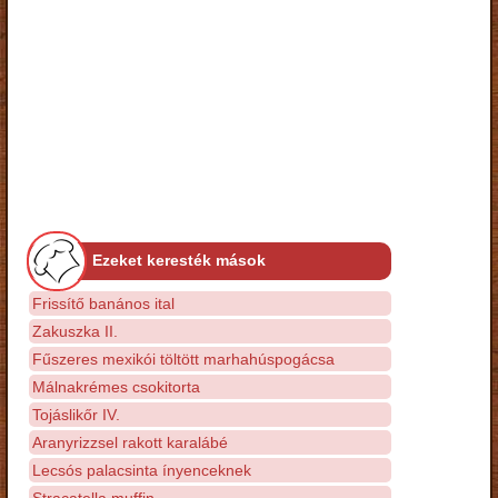
Ezeket keresték mások
Frissítő banános ital
Zakuszka II.
Fűszeres mexikói töltött marhahúspogácsa
Málnakrémes csokitorta
Tojáslikőr IV.
Aranyrizzsel rakott karalábé
Lecsós palacsinta ínyenceknek
Stracatella muffin