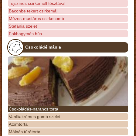
Tejszínes csirkemell tésztával
Baconbe tekert csirkemáj
Mézes-mustáros csirkecomb
Stefánia szelet
Fokhagymás hús
Csokoládé mánia
Csokoládés-narancs torta
Vaníliakrémes gomb szelet
Atomtorta
Málnás túrótorta