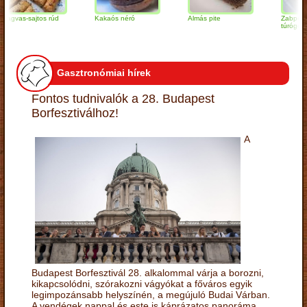
s-sajtos rúd
Kakaós néró
Almás pite
Zabpelyhes
túrógombóc
Gasztronómiai hírek
Fontos tudnivalók a 28. Budapest
Borfesztiválhoz!
A
Budapest Borfesztivál 28. alkalommal várja a borozni,
kikapcsolódni, szórakozni vágyókat a főváros egyik
legimpozánsabb helyszínén, a megújuló Budai Várban.
A vendégek nappal és este is káprázatos panoráma