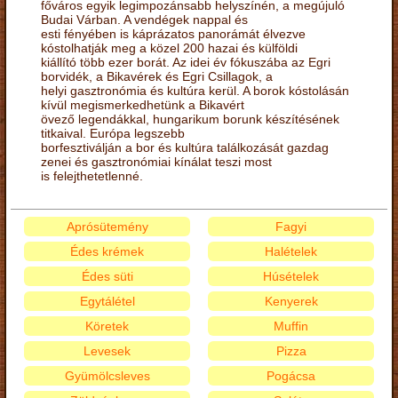
főváros egyik legimpozánsabb helyszínén, a megújuló
Budai Várban. A vendégek nappal és
esti fényében is káprázatos panorámát élvezve
kóstolhatják meg a közel 200 hazai és külföldi
kiállító több ezer borát. Az idei év fókuszába az Egri
borvidék, a Bikavérek és Egri Csillagok, a
helyi gasztronómia és kultúra kerül. A borok kóstolásán
kívül megismerkedhetünk a Bikavért
övező legendákkal, hungarikum borunk készítésének
titkaival. Európa legszebb
borfesztiválján a bor és kultúra találkozását gazdag
zenei és gasztronómiai kínálat teszi most
is felejthetetlenné.
Aprósütemény
Fagyi
Édes krémek
Halételek
Édes süti
Húsételek
Egytálétel
Kenyerek
Köretek
Muffin
Levesek
Pizza
Gyümölcsleves
Pogácsa