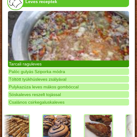
Leves receptek
Tarcali raguleves
Palóc gulyás Sziporka módra
Töltött tyúkhúsleves zsályával
Pulykazúza leves mákos gombóccal
Sóskaleves reszelt tojással
Csalános csirkegaluskaleves