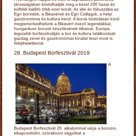
társaságában kóstolhatják meg a közel 200 hazai és
külföldi kiállító több ezer borát. Az idei év fókuszába az
Egri borvidék, a Bikavérek és Egri Csillagok, a helyi
gasztronómia és kultúra kerül. A borok kóstolásán kívül
megismerkedhetünk a Bikavért övező legendákkal,
hungarikum borunk készítésének titkaival. Európa
legszebb borfesztiválján a bor és kultúra találkozását
gazdag zenei és gasztronómiai kínálat teszi most is
felejthetetlenné.
28. Budapest Borfesztivál 2019
A
Budapest Borfesztivál 28. alkalommal várja a borozni,
kikapcsolódni, szórakozni vágyókat a