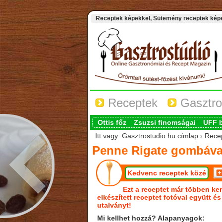
Receptek képekkel, Sütemény receptek képek
Receptek
Gasztro
Ottis főz
Zsuzsi finomságai
UFF 
Itt vagy: Gasztrostudio.hu címlap › Rec
Penne Rigate gombáva
Kedvenc receptek közé
Ezt a receptet már többen ker
elkészített receptet fotóval együtt é
utalványt!
Mi kellhet hozzá? Alapanyagok: