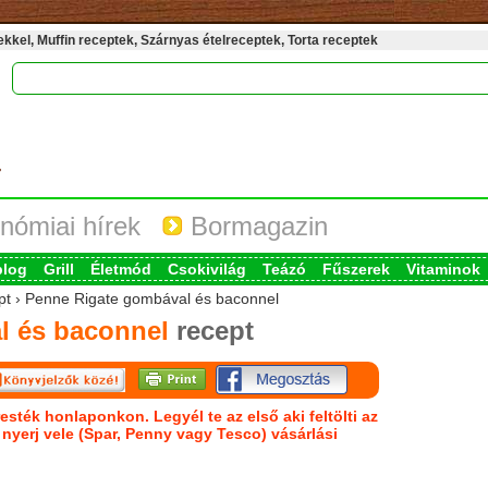
kel, Muffin receptek, Szárnyas ételreceptek, Torta receptek
nómiai hírek
Bormagazin
blog
Grill
Életmód
Csokivilág
Teázó
Fűszerek
Vitaminok
ept › Penne Rigate gombával és baconnel
l és baconnel
recept
esték honlaponkon. Legyél te az első aki feltölti az
s nyerj vele (Spar, Penny vagy Tesco) vásárlási