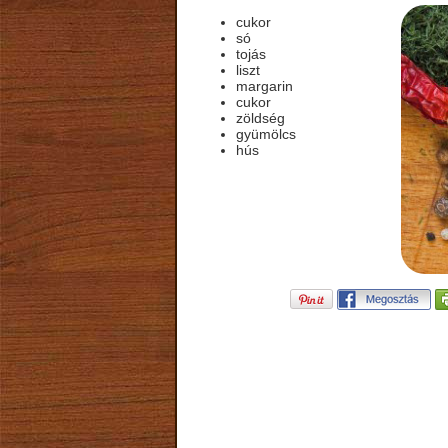
cukor
só
tojás
liszt
margarin
cukor
zöldség
gyümölcs
hús