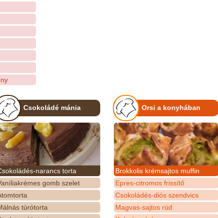
ény
Csokoládé mánia
Orsi a konyhában
Csokoládés-narancs torta
Brokkolis krémsajtos muffin
Vaníliakrémes gomb szelet
Epres-citromos frissítő
Atomtorta
Csokoládés-diós szendvics
álnás túrótorta
Magvas-sajtos rúd