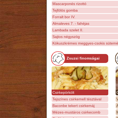
Mascarponés rizottó
Tejfölös gomba
Forralt bor IV.
Almaleves 7. - fahéjas
Lambada szelet II.
Sajtos négyszög
Kókuszkrémes meggyes-csokis sütem
Zsuzsi finomságai
Csirkepörkölt
Tejszínes csirkemell tésztával
Baconbe tekert csirkemáj
Mézes-mustáros csirkecomb
M