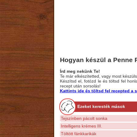
Hogyan készül a Penne 
Írd meg nekünk Te!
Te már elkészítetted, vagy most készülsz
Készítsd el, fotózd le és töltsd fel ho
recept után sorsolás!
Kattints ide és töltsd fel recepted 
Ezeket keresték mások
Tejszínben pácolt sonka
Intelligens krémes III.
Töltött fánkkarikák