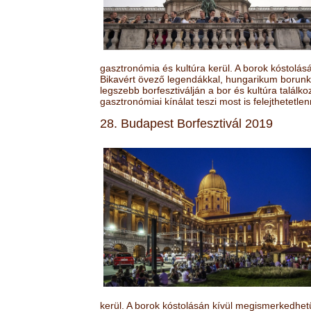
gasztronómia és kultúra kerül. A borok kóstolá
Bikavért övező legendákkal, hungarikum borunk 
legszebb borfesztiválján a bor és kultúra találk
gasztronómiai kínálat teszi most is felejthetetlen
28. Budapest Borfesztivál 2019
kerül. A borok kóstolásán kívül megismerkedhet