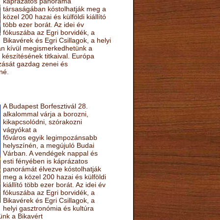
káprázatos panoráma
társaságában kóstolhatják meg a
közel 200 hazai és külföldi kiállító
több ezer borát. Az idei év
fókuszába az Egri borvidék, a
Bikavérek és Egri Csillagok, a helyi
sán kívül megismerkedhetünk a
készítésének titkaival. Európa
ozását gazdag zenei és
né.
A Budapest Borfesztivál 28.
alkalommal várja a borozni,
kikapcsolódni, szórakozni
vágyókat a
főváros egyik legimpozánsabb
helyszínén, a megújuló Budai
Várban. A vendégek nappal és
esti fényében is káprázatos
panorámát élvezve kóstolhatják
meg a közel 200 hazai és külföldi
kiállító több ezer borát. Az idei év
fókuszába az Egri borvidék, a
Bikavérek és Egri Csillagok, a
helyi gasztronómia és kultúra
ünk a Bikavért