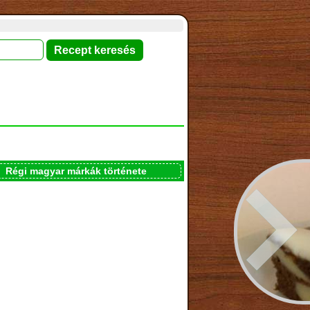
Régi magyar márkák története