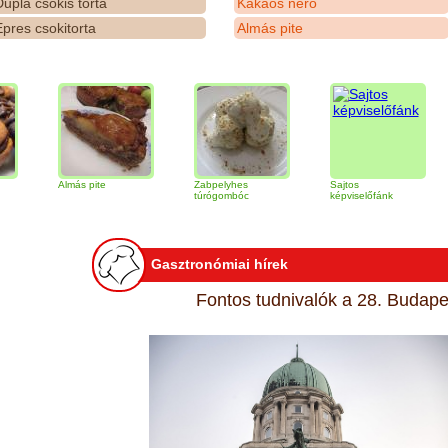
upla csokis torta
Kakaós néró
pres csokitorta
Almás pite
Almás pite
Zabpelyhes
Sajtos
Tirami
túrógombóc
képviselőfánk
Gasztronómiai hírek
Fontos tudnivalók a 28. Budapes