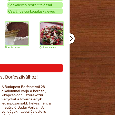
Sóskaleves reszelt tojással
Csalános csirkegaluskaleves
su torta
Quinoa saláta
Mandulás kifli
Csokoládés-
narancs torta
t Borfesztiválhoz!
A Budapest Borfesztivál 28.
alkalommal várja a borozni,
kikapcsolódni, szórakozni
vágyókat a főváros egyik
legimpozánsabb helyszínén, a
megújuló Budai Várban. A
vendégek nappal és este is