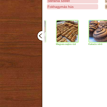
Stefánia szelet
D
Fokhagymás hús
E
Csokoládés-diós
Magvas-sajtos rúd
Kakaós néró
szendvics