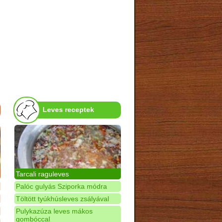
Leves receptek
Tarcali raguleves
Palóc gulyás Sziporka módra
Töltött tyúkhúsleves zsályával
Pulykazúza leves mákos
gombóccal