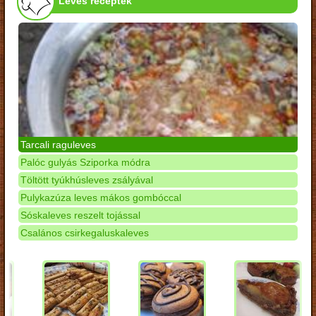
Leves receptek
Tarcali raguleves
Palóc gulyás Sziporka módra
Töltött tyúkhúsleves zsályával
Pulykazúza leves mákos gombóccal
Sóskaleves reszelt tojással
Csalános csirkegaluskaleves