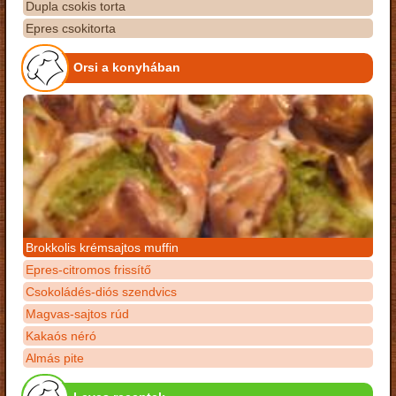
Dupla csokis torta
Epres csokitorta
Orsi a konyhában
Brokkolis krémsajtos muffin
Epres-citromos frissítő
Csokoládés-diós szendvics
Magvas-sajtos rúd
Kakaós néró
Almás pite