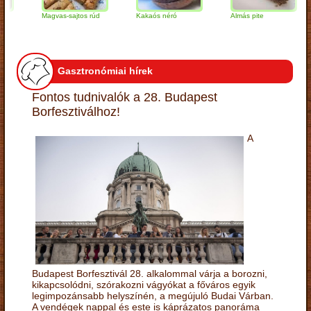
Magvas-sajtos rúd
Kakaós néró
Almás pite
Z
t
Gasztronómiai hírek
Fontos tudnivalók a 28. Budapest
Borfesztiválhoz!
A
Budapest Borfesztivál 28. alkalommal várja a borozni,
kikapcsolódni, szórakozni vágyókat a főváros egyik
legimpozánsabb helyszínén, a megújuló Budai Várban.
A vendégek nappal és este is káprázatos panoráma