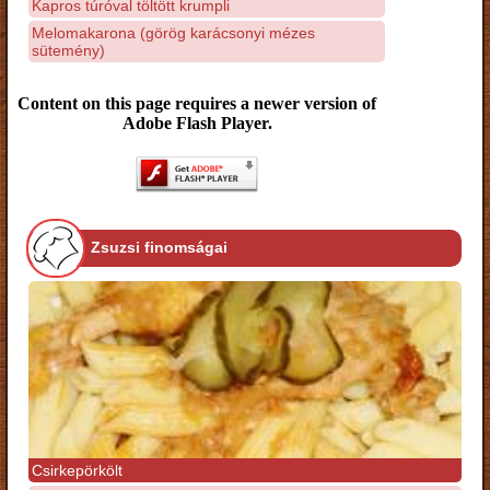
Kapros túróval töltött krumpli
Melomakarona (görög karácsonyi mézes
sütemény)
Content on this page requires a newer version of
Adobe Flash Player.
Zsuzsi finomságai
Csirkepörkölt