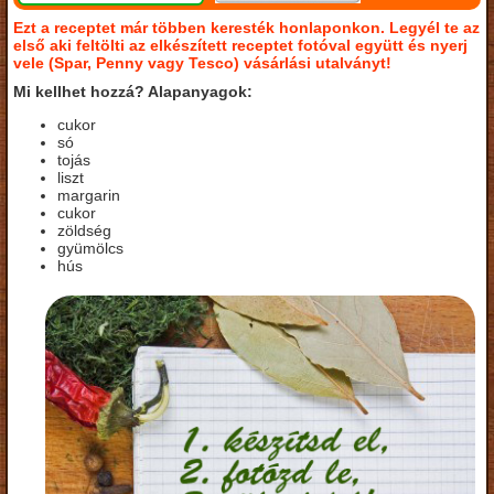
Ezt a receptet már többen keresték honlaponkon. Legyél te az
első aki feltölti az elkészített receptet fotóval együtt és nyerj
vele (Spar, Penny vagy Tesco) vásárlási utalványt!
Mi kellhet hozzá? Alapanyagok:
cukor
só
tojás
liszt
margarin
cukor
zöldség
gyümölcs
hús