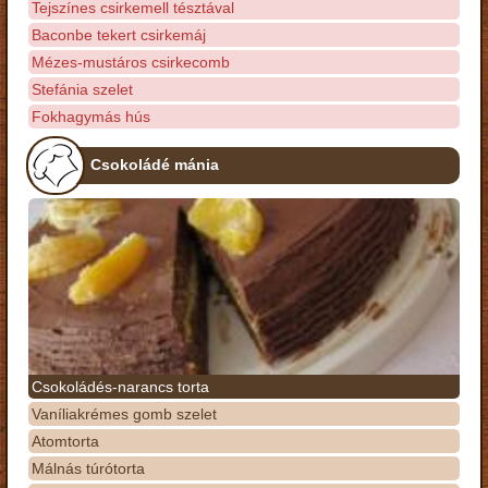
Tejszínes csirkemell tésztával
Baconbe tekert csirkemáj
Mézes-mustáros csirkecomb
Stefánia szelet
Fokhagymás hús
Csokoládé mánia
Csokoládés-narancs torta
Vaníliakrémes gomb szelet
Atomtorta
Málnás túrótorta