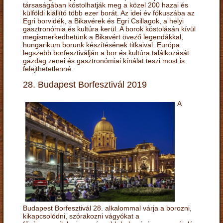
társaságában kóstolhatják meg a közel 200 hazai és
külföldi kiállító több ezer borát. Az idei év fókuszába az
Egri borvidék, a Bikavérek és Egri Csillagok, a helyi
gasztronómia és kultúra kerül. A borok kóstolásán kívül
megismerkedhetünk a Bikavért övező legendákkal,
hungarikum borunk készítésének titkaival. Európa
legszebb borfesztiválján a bor és kultúra találkozását
gazdag zenei és gasztronómiai kínálat teszi most is
felejthetetlenné.
28. Budapest Borfesztivál 2019
A
Budapest Borfesztivál 28. alkalommal várja a borozni,
kikapcsolódni, szórakozni vágyókat a