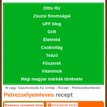
Ottis főz
Zsuzsi finomságai
UFF blog
Grill
Életmód
Csokivilág
Teázó
Fűszerek
Vitaminok
Régi magyar márkák története
Itt vagy: Gasztrostudio.hu címlap › Recept › Petrezselyemleves
Petrezselyemleves
recept
Kedvenc receptek közé