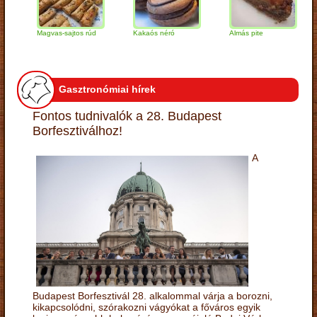
Magvas-sajtos rúd
Kakaós néró
Almás pite
Za
tú
Gasztronómiai hírek
Fontos tudnivalók a 28. Budapest
Borfesztiválhoz!
A
Budapest Borfesztivál 28. alkalommal várja a borozni,
kikapcsolódni, szórakozni vágyókat a főváros egyik