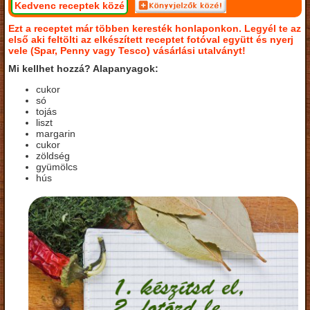
Kedvenc receptek közé
Ezt a receptet már többen keresték honlaponkon. Legyél te az
első aki feltölti az elkészített receptet fotóval együtt és nyerj
vele (Spar, Penny vagy Tesco) vásárlási utalványt!
Mi kellhet hozzá? Alapanyagok:
cukor
só
tojás
liszt
margarin
cukor
zöldség
gyümölcs
hús