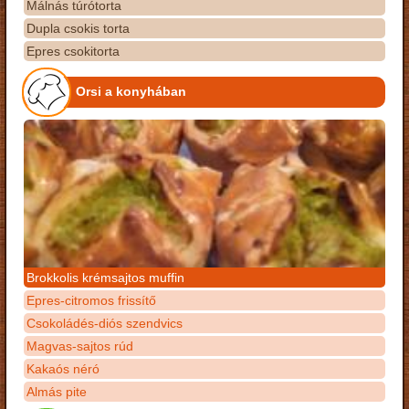
Málnás túrótorta
Dupla csokis torta
Epres csokitorta
Orsi a konyhában
Brokkolis krémsajtos muffin
Epres-citromos frissítő
Csokoládés-diós szendvics
Magvas-sajtos rúd
Kakaós néró
Almás pite