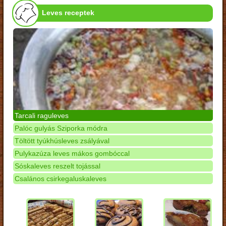
Leves receptek
Tarcali raguleves
Palóc gulyás Sziporka módra
Töltött tyúkhúsleves zsályával
Pulykazúza leves mákos gombóccal
Sóskaleves reszelt tojással
Csalános csirkegaluskaleves