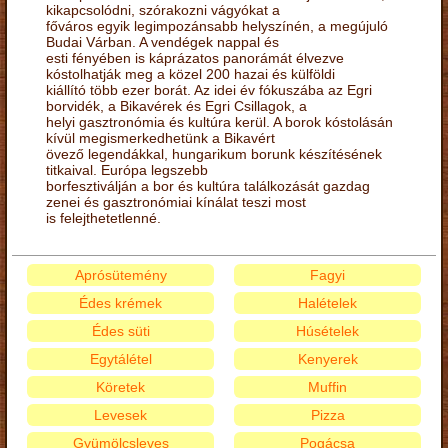
kikapcsolódni, szórakozni vágyókat a
főváros egyik legimpozánsabb helyszínén, a megújuló
Budai Várban. A vendégek nappal és
esti fényében is káprázatos panorámát élvezve
kóstolhatják meg a közel 200 hazai és külföldi
kiállító több ezer borát. Az idei év fókuszába az Egri
borvidék, a Bikavérek és Egri Csillagok, a
helyi gasztronómia és kultúra kerül. A borok kóstolásán
kívül megismerkedhetünk a Bikavért
övező legendákkal, hungarikum borunk készítésének
titkaival. Európa legszebb
borfesztiválján a bor és kultúra találkozását gazdag
zenei és gasztronómiai kínálat teszi most
is felejthetetlenné.
Aprósütemény
Fagyi
Édes krémek
Halételek
Édes süti
Húsételek
Egytálétel
Kenyerek
Köretek
Muffin
Levesek
Pizza
Gyümölcsleves
Pogácsa