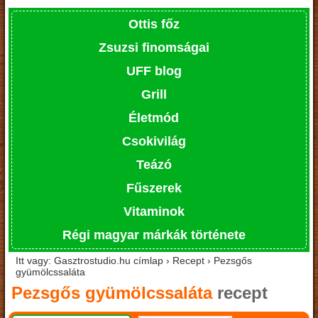
Ottis főz
Zsuzsi finomságai
UFF blog
Grill
Életmód
Csokivilág
Teázó
Fűszerek
Vitaminok
Régi magyar márkák története
Itt vagy: Gasztrostudio.hu címlap › Recept › Pezsgős
gyümölcssaláta
Pezsgős gyümölcssaláta
recept