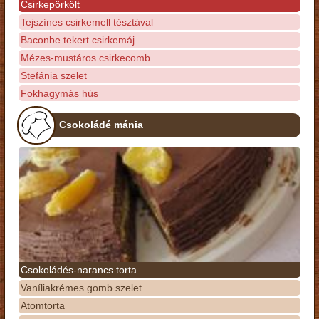
Csirkepörkölt
Tejszínes csirkemell tésztával
Baconbe tekert csirkemáj
Mézes-mustáros csirkecomb
Stefánia szelet
Fokhagymás hús
Csokoládé mánia
Csokoládés-narancs torta
Vaníliakrémes gomb szelet
Atomtorta