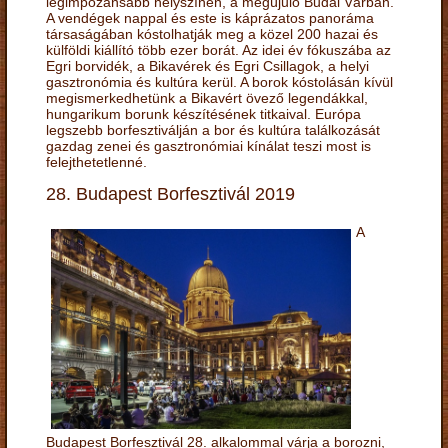
legimpozánsabb helyszínén, a megújuló Budai Várban.
A vendégek nappal és este is káprázatos panoráma
társaságában kóstolhatják meg a közel 200 hazai és
külföldi kiállító több ezer borát. Az idei év fókuszába az
Egri borvidék, a Bikavérek és Egri Csillagok, a helyi
gasztronómia és kultúra kerül. A borok kóstolásán kívül
megismerkedhetünk a Bikavért övező legendákkal,
hungarikum borunk készítésének titkaival. Európa
legszebb borfesztiválján a bor és kultúra találkozását
gazdag zenei és gasztronómiai kínálat teszi most is
felejthetetlenné.
28. Budapest Borfesztivál 2019
A
Budapest Borfesztivál 28. alkalommal várja a borozni,