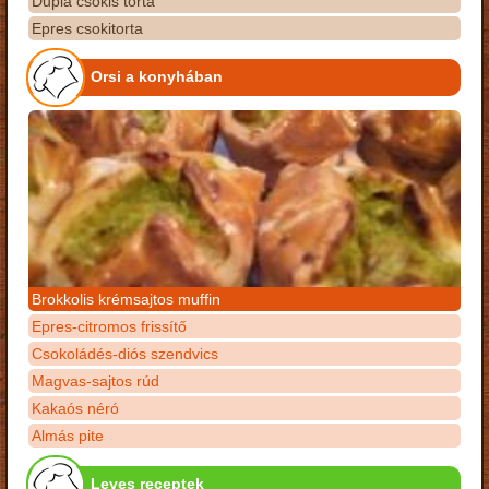
Dupla csokis torta
Epres csokitorta
Orsi a konyhában
Brokkolis krémsajtos muffin
Epres-citromos frissítő
Csokoládés-diós szendvics
Magvas-sajtos rúd
Kakaós néró
Almás pite
Leves receptek