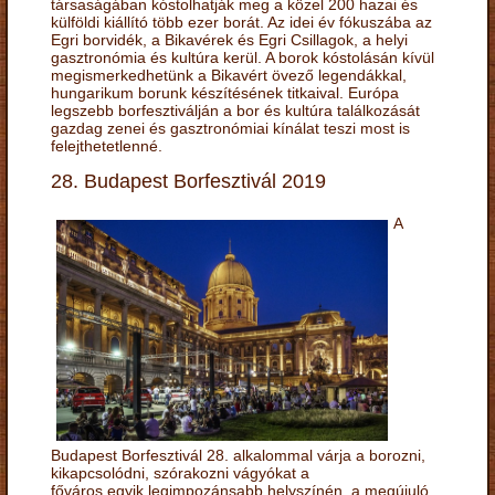
társaságában kóstolhatják meg a közel 200 hazai és
külföldi kiállító több ezer borát. Az idei év fókuszába az
Egri borvidék, a Bikavérek és Egri Csillagok, a helyi
gasztronómia és kultúra kerül. A borok kóstolásán kívül
megismerkedhetünk a Bikavért övező legendákkal,
hungarikum borunk készítésének titkaival. Európa
legszebb borfesztiválján a bor és kultúra találkozását
gazdag zenei és gasztronómiai kínálat teszi most is
felejthetetlenné.
28. Budapest Borfesztivál 2019
A
Budapest Borfesztivál 28. alkalommal várja a borozni,
kikapcsolódni, szórakozni vágyókat a
főváros egyik legimpozánsabb helyszínén, a megújuló