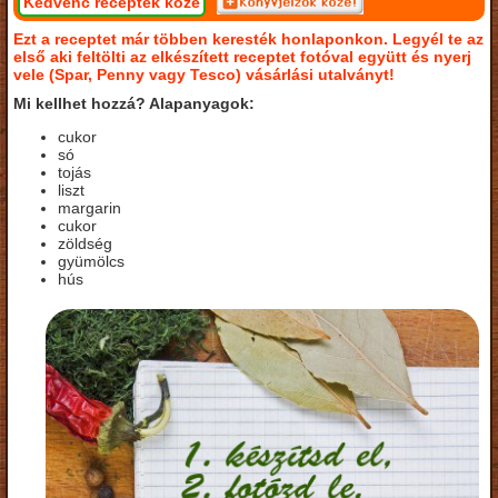
Kedvenc receptek közé
Ezt a receptet már többen keresték honlaponkon. Legyél te az
első aki feltölti az elkészített receptet fotóval együtt és nyerj
vele (Spar, Penny vagy Tesco) vásárlási utalványt!
Mi kellhet hozzá? Alapanyagok:
cukor
só
tojás
liszt
margarin
cukor
zöldség
gyümölcs
hús