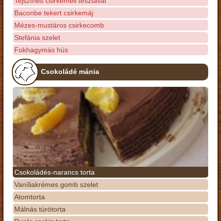
Tejszínes csirkemell tésztával
Baconbe tekert csirkemáj
Mézes-mustáros csirkecomb
Stefánia szelet
Fokhagymás hús
Csokoládé mánia
Csokoládés-narancs torta
Vaníliakrémes gomb szelet
Atomtorta
Málnás túrótorta