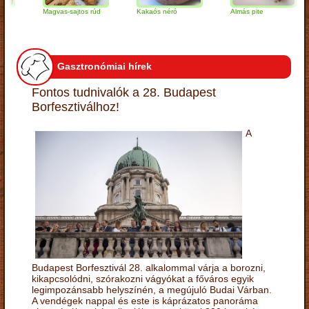
Magvas-sajtos rúd
Kakaós néró
Almás pite
Z
t
Gasztronómiai hírek
Fontos tudnivalók a 28. Budapest
Borfesztiválhoz!
A
Budapest Borfesztivál 28. alkalommal várja a borozni,
kikapcsolódni, szórakozni vágyókat a főváros egyik
legimpozánsabb helyszínén, a megújuló Budai Várban.
A vendégek nappal és este is káprázatos panoráma