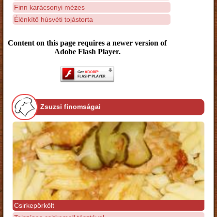
Finn karácsonyi mézes
Élénkítő húsvéti tojástorta
Content on this page requires a newer version of
Adobe Flash Player.
Zsuzsi finomságai
Csirkepörkölt