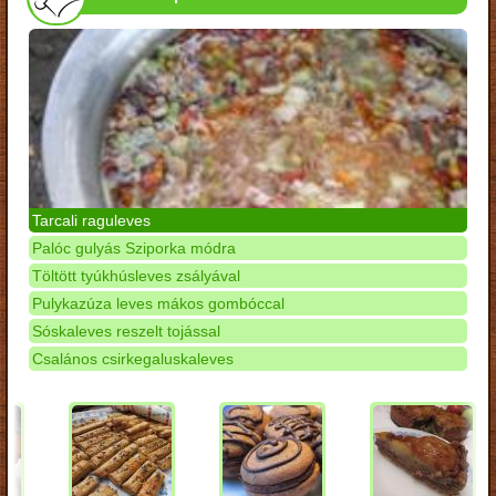
Tarcali raguleves
Palóc gulyás Sziporka módra
Töltött tyúkhúsleves zsályával
Pulykazúza leves mákos gombóccal
Sóskaleves reszelt tojással
Csalános csirkegaluskaleves