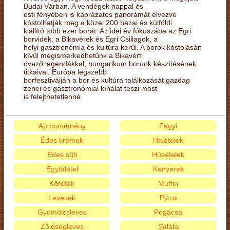
Budai Várban. A vendégek nappal és
esti fényében is káprázatos panorámát élvezve
kóstolhatják meg a közel 200 hazai és külföldi
kiállító több ezer borát. Az idei év fókuszába az Egri
borvidék, a Bikavérek és Egri Csillagok, a
helyi gasztronómia és kultúra kerül. A borok kóstolásán
kívül megismerkedhetünk a Bikavért
övező legendákkal, hungarikum borunk készítésének
titkaival. Európa legszebb
borfesztiválján a bor és kultúra találkozását gazdag
zenei és gasztronómiai kínálat teszi most
is felejthetetlenné.
Aprósütemény
Fagyi
Édes krémek
Halételek
Édes süti
Húsételek
Egytálétel
Kenyerek
Köretek
Muffin
Levesek
Pizza
Gyümölcsleves
Pogácsa
Zöldségleves
Saláta