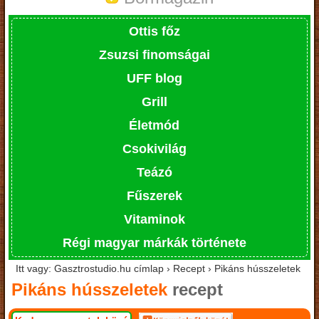
Ottis főz
Zsuzsi finomságai
UFF blog
Grill
Életmód
Csokivilág
Teázó
Fűszerek
Vitaminok
Régi magyar márkák története
Itt vagy: Gasztrostudio.hu címlap › Recept › Pikáns hússzeletek
Pikáns hússzeletek
recept