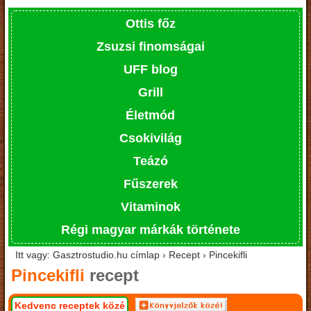
Ottis főz
Zsuzsi finomságai
UFF blog
Grill
Életmód
Csokivilág
Teázó
Fűszerek
Vitaminok
Régi magyar márkák története
Itt vagy: Gasztrostudio.hu címlap › Recept › Pincekifli
Pincekifli
recept
Kedvenc receptek közé