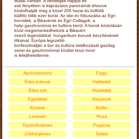
Budai Várban. A vendégek nappal és
esti fényében is káprázatos panorámát élvezve
kóstolhatják meg a közel 200 hazai és külföldi
kiállító több ezer borát. Az idei év fókuszába az Egri
borvidék, a Bikavérek és Egri Csillagok, a
helyi gasztronómia és kultúra kerül. A borok kóstolásán
kívül megismerkedhetünk a Bikavért
övező legendákkal, hungarikum borunk készítésének
titkaival. Európa legszebb
borfesztiválján a bor és kultúra találkozását gazdag
zenei és gasztronómiai kínálat teszi most
is felejthetetlenné.
Aprósütemény
Fagyi
Édes krémek
Halételek
Édes süti
Húsételek
Egytálétel
Kenyerek
Köretek
Muffin
Levesek
Pizza
Gyümölcsleves
Pogácsa
Zöldségleves
Saláta