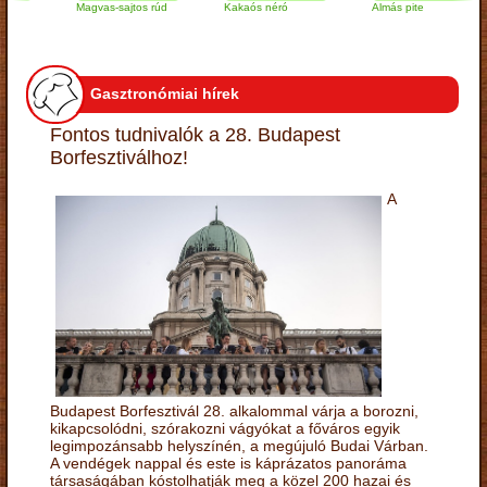
Magvas-sajtos rúd
Kakaós néró
Almás pite
Gasztronómiai hírek
Fontos tudnivalók a 28. Budapest
Borfesztiválhoz!
A
Budapest Borfesztivál 28. alkalommal várja a borozni,
kikapcsolódni, szórakozni vágyókat a főváros egyik
legimpozánsabb helyszínén, a megújuló Budai Várban.
A vendégek nappal és este is káprázatos panoráma
társaságában kóstolhatják meg a közel 200 hazai és