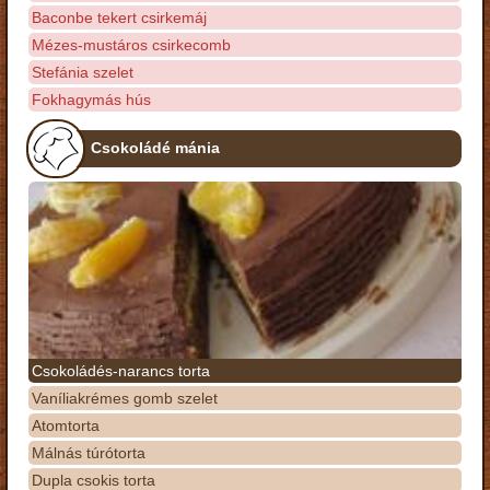
Baconbe tekert csirkemáj
Mézes-mustáros csirkecomb
Stefánia szelet
Fokhagymás hús
Csokoládé mánia
Csokoládés-narancs torta
Vaníliakrémes gomb szelet
Atomtorta
Málnás túrótorta
Dupla csokis torta