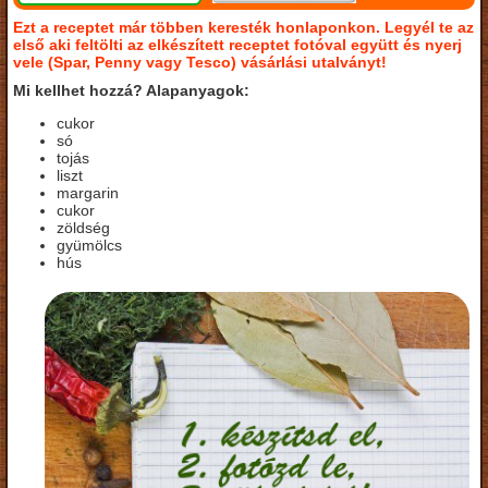
Ezt a receptet már többen keresték honlaponkon. Legyél te az
első aki feltölti az elkészített receptet fotóval együtt és nyerj
vele (Spar, Penny vagy Tesco) vásárlási utalványt!
Mi kellhet hozzá? Alapanyagok:
cukor
só
tojás
liszt
margarin
cukor
zöldség
gyümölcs
hús