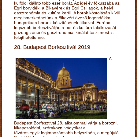
külföldi kiállító több ezer borát. Az idei év fókuszába az
Egri borvidék, a Bikavérek és Egri Csillagok, a helyi
gasztronómia és kultúra kerül. A borok kóstolásán kívül
megismerkedhetünk a Bikavért övező legendákkal,
hungarikum borunk készítésének titkaival. Európa
legszebb borfesztiválján a bor és kultúra találkozását
gazdag zenei és gasztronómiai kínálat teszi most is
felejthetetlenné.
28. Budapest Borfesztivál 2019
A
Budapest Borfesztivál 28. alkalommal várja a borozni,
kikapcsolódni, szórakozni vágyókat a
főváros egyik legimpozánsabb helyszínén, a megújuló