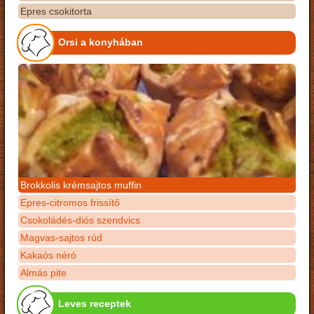
Epres csokitorta
Orsi a konyhában
Brokkolis krémsajtos muffin
Epres-citromos frissítő
Csokoládés-diós szendvics
Magvas-sajtos rúd
Kakaós néró
Almás pite
Leves receptek