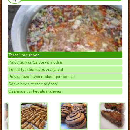
Tarcali raguleves
Palóc gulyás Sziporka módra
Töltött tyúkhúsleves zsályával
Pulykazúza leves mákos gombóccal
Sóskaleves reszelt tojással
Csalános csirkegaluskaleves