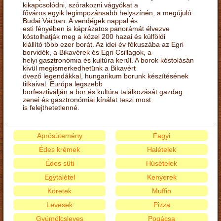
kikapcsolódni, szórakozni vágyókat a
főváros egyik legimpozánsabb helyszínén, a megújuló
Budai Várban. A vendégek nappal és
esti fényében is káprázatos panorámát élvezve
kóstolhatják meg a közel 200 hazai és külföldi
kiállító több ezer borát. Az idei év fókuszába az Egri
borvidék, a Bikavérek és Egri Csillagok, a
helyi gasztronómia és kultúra kerül. A borok kóstolásán
kívül megismerkedhetünk a Bikavért
övező legendákkal, hungarikum borunk készítésének
titkaival. Európa legszebb
borfesztiválján a bor és kultúra találkozását gazdag
zenei és gasztronómiai kínálat teszi most
is felejthetetlenné.
Aprósütemény
Fagyi
Édes krémek
Halételek
Édes süti
Húsételek
Egytálétel
Kenyerek
Köretek
Muffin
Levesek
Pizza
Gyümölcsleves
Pogácsa