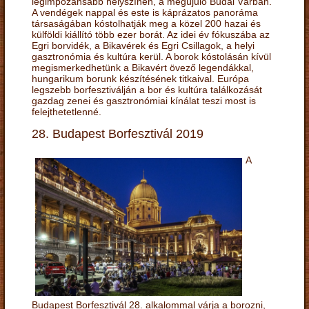
legimpozánsabb helyszínén, a megújuló Budai Várban.
A vendégek nappal és este is káprázatos panoráma
társaságában kóstolhatják meg a közel 200 hazai és
külföldi kiállító több ezer borát. Az idei év fókuszába az
Egri borvidék, a Bikavérek és Egri Csillagok, a helyi
gasztronómia és kultúra kerül. A borok kóstolásán kívül
megismerkedhetünk a Bikavért övező legendákkal,
hungarikum borunk készítésének titkaival. Európa
legszebb borfesztiválján a bor és kultúra találkozását
gazdag zenei és gasztronómiai kínálat teszi most is
felejthetetlenné.
28. Budapest Borfesztivál 2019
A
Budapest Borfesztivál 28. alkalommal várja a borozni,