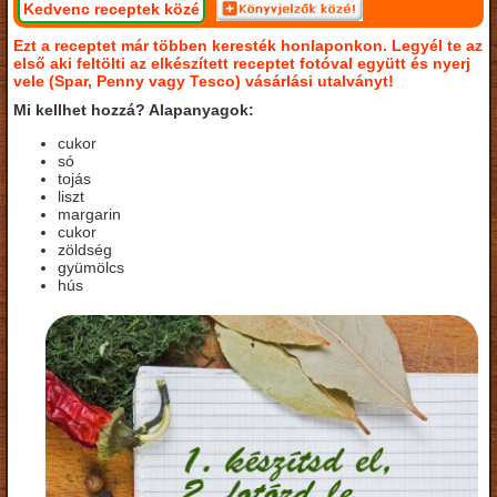
Kedvenc receptek közé
Ezt a receptet már többen keresték honlaponkon. Legyél te az
első aki feltölti az elkészített receptet fotóval együtt és nyerj
vele (Spar, Penny vagy Tesco) vásárlási utalványt!
Mi kellhet hozzá? Alapanyagok:
cukor
só
tojás
liszt
margarin
cukor
zöldség
gyümölcs
hús