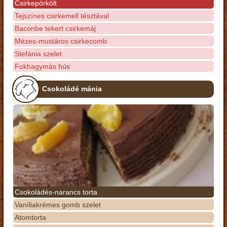
Csirkepörkölt
Tejszínes csirkemell tésztával
Baconbe tekert csirkemáj
Mézes-mustáros csirkecomb
Stefánia szelet
Fokhagymás hús
Csokoládé mánia
Csokoládés-narancs torta
Vaníliakrémes gomb szelet
Atomtorta