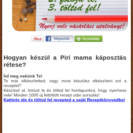
Hogyan készül a Piri mama káposztás
rétese?
Írd meg nekünk Te!
Te már elkészítetted, vagy most készülsz elkészíteni ezt a
receptet?
Készítsd el, fotózd le és töltsd fel honlapunkra, hogy nyerhess
vele! Minden 1000 új feltöltött recept után sorsolás!
Kattints ide és töltsd fel recepted a saját Receptkönyvedbe!