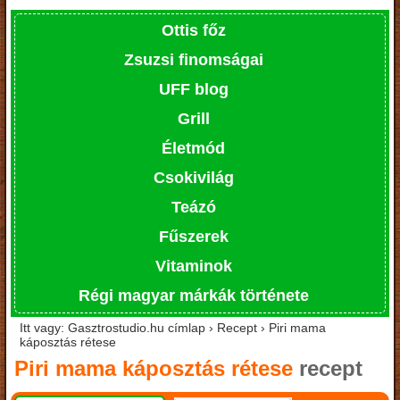
Ottis főz
Zsuzsi finomságai
UFF blog
Grill
Életmód
Csokivilág
Teázó
Fűszerek
Vitaminok
Régi magyar márkák története
Itt vagy: Gasztrostudio.hu címlap › Recept › Piri mama
káposztás rétese
Piri mama káposztás rétese
recept