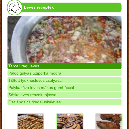
Leves receptek
Tarcali raguleves
Palóc gulyás Sziporka módra
Töltött tyúkhúsleves zsályával
Pulykazúza leves mákos gombóccal
Sóskaleves reszelt tojással
Csalános csirkegaluskaleves