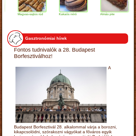
Magvas-sajtos rúd
Kakaós néró
Almás pite
Z
t
Gasztronómiai hírek
Fontos tudnivalók a 28. Budapest
Borfesztiválhoz!
A
Budapest Borfesztivál 28. alkalommal várja a borozni,
kikapcsolódni, szórakozni vágyókat a főváros egyik