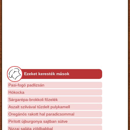
Ezeket keresték mások
Pasi-fogó padlizsán
Hókocka
Sárgarépa-brokkoli főzelék
Aszalt szilvával tűzdelt pulykamell
Oregánós rakott hal paradicsommal
Pirított újburgonya sajtban sütve
Nizzai saláta zöldbabbal