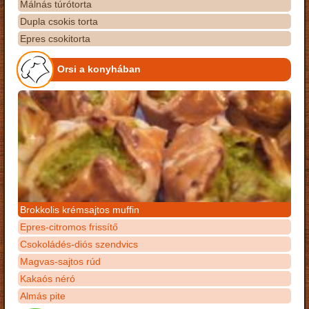
Málnás túrótorta
Dupla csokis torta
Epres csokitorta
Orsi a konyhában
Brokkolis krémsajtos muffin
Epres-citromos frissítő
Csokoládés-diós szendvics
Magvas-sajtos rúd
Kakaós néró
Almás pite