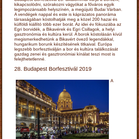
kikapcsolódni, szórakozni vágyókat a főváros egyik
legimpozánsabb helyszínén, a megújuló Budai Várban.
A vendégek nappal és este is káprázatos panoráma
társaságában kóstolhatják meg a közel 200 hazai és
külföldi kiállító több ezer borát. Az idei év fókuszába az
Egri borvidék, a Bikavérek és Egri Csillagok, a helyi
gasztronómia és kultúra kerül. A borok kóstolásán kívül
megismerkedhetünk a Bikavért övező legendákkal,
hungarikum borunk készítésének titkaival. Európa
legszebb borfesztiválján a bor és kultúra találkozását
gazdag zenei és gasztronómiai kínálat teszi most is
felejthetetlenné.
28. Budapest Borfesztivál 2019
A