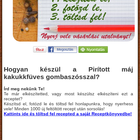
Hogyan készül a Pirított máj
kakukkfüves gombaszósszal?
Írd meg nekünk Te!
Te már elkészítetted, vagy most készülsz elkészíteni ezt a
receptet?
Készítsd el, fotózd le és töltsd fel honlapunkra, hogy nyerhess
vele! Minden 1000 új feltöltött recept után sorsolás!
Kattints ide és töltsd fel recepted a saját Receptkönyvedbe!