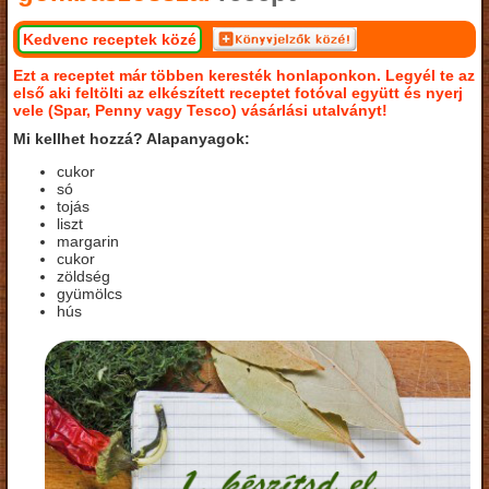
Kedvenc receptek közé
Ezt a receptet már többen keresték honlaponkon. Legyél te az
első aki feltölti az elkészített receptet fotóval együtt és nyerj
vele (Spar, Penny vagy Tesco) vásárlási utalványt!
Mi kellhet hozzá? Alapanyagok:
cukor
só
tojás
liszt
margarin
cukor
zöldség
gyümölcs
hús