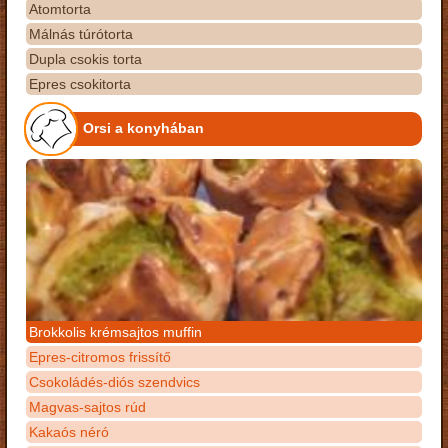
Atomtorta
Málnás túrótorta
Dupla csokis torta
Epres csokitorta
Orsi a konyhában
Brokkolis krémsajtos muffin
Epres-citromos frissítő
Csokoládés-diós szendvics
Magvas-sajtos rúd
Kakaós néró