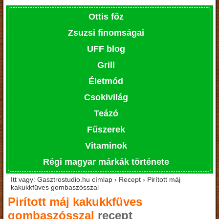
Ottis főz
Zsuzsi finomságai
UFF blog
Grill
Életmód
Csokivilág
Teázó
Fűszerek
Vitaminok
Régi magyar márkák története
Itt vagy: Gasztrostudio.hu címlap › Recept › Pirított máj
kakukkfüves gombaszósszal
Pirított máj kakukkfüves
gombaszósszal
recept