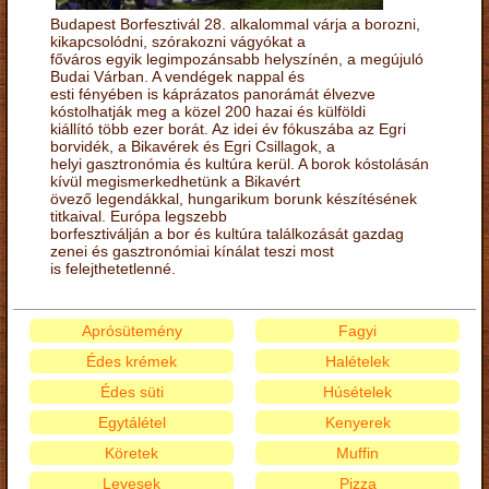
Budapest Borfesztivál 28. alkalommal várja a borozni,
kikapcsolódni, szórakozni vágyókat a
főváros egyik legimpozánsabb helyszínén, a megújuló
Budai Várban. A vendégek nappal és
esti fényében is káprázatos panorámát élvezve
kóstolhatják meg a közel 200 hazai és külföldi
kiállító több ezer borát. Az idei év fókuszába az Egri
borvidék, a Bikavérek és Egri Csillagok, a
helyi gasztronómia és kultúra kerül. A borok kóstolásán
kívül megismerkedhetünk a Bikavért
övező legendákkal, hungarikum borunk készítésének
titkaival. Európa legszebb
borfesztiválján a bor és kultúra találkozását gazdag
zenei és gasztronómiai kínálat teszi most
is felejthetetlenné.
Aprósütemény
Fagyi
Édes krémek
Halételek
Édes süti
Húsételek
Egytálétel
Kenyerek
Köretek
Muffin
Levesek
Pizza