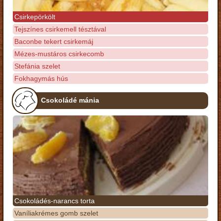
Csirkepörkölt
Tejszínes csirkemell tésztával
Baconbe tekert csirkemáj
Mézes-mustáros csirkecomb
Stefánia szelet
Fokhagymás hús
Csokoládé mánia
Csokoládés-narancs torta
Vaníliakrémes gomb szelet