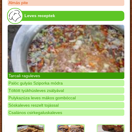
Almás pite
Leves receptek
Tarcali raguleves
Palóc gulyás Sziporka módra
Töltött tyúkhúsleves zsályával
Pulykazúza leves mákos gombóccal
Sóskaleves reszelt tojással
Csalános csirkegaluskaleves