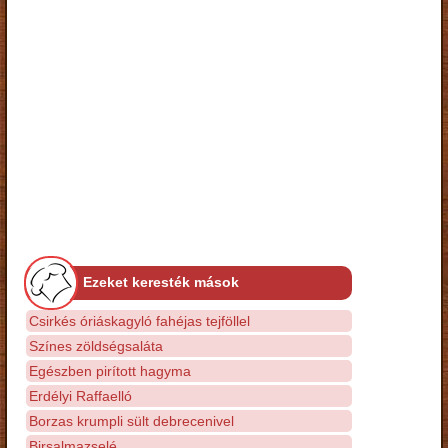
Ezeket keresték mások
Csirkés óriáskagyló fahéjas tejföllel
Színes zöldségsaláta
Egészben pirított hagyma
Erdélyi Raffaelló
Borzas krumpli sült debrecenivel
Birsalmazselé