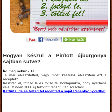
Hogyan készül a Pirított újburgonya
sajtban sütve?
Írd meg nekünk Te!
Te már elkészítetted, vagy most készülsz elkészíteni ezt a
receptet?
Készítsd el, fotózd le és töltsd fel honlapunkra, hogy nyerhess
vele! Minden 1000 új feltöltött recept után sorsolás!
Kattints ide és töltsd fel recepted a saját Receptkönyvedbe!