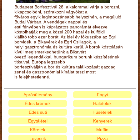
Budapest Borfesztivál 28. alkalommal várja a borozni,
kikapcsolódni, szórakozni vágyókat a
főváros egyik legimpozánsabb helyszínén, a megújuló
Budai Várban. A vendégek nappal és
esti fényében is káprázatos panorámát élvezve
kóstolhatják meg a közel 200 hazai és külföldi
kiállító több ezer borát. Az idei év fókuszába az Egri
borvidék, a Bikavérek és Egri Csillagok, a
helyi gasztronómia és kultúra kerül. A borok kóstolásán
kívül megismerkedhetünk a Bikavért
övező legendákkal, hungarikum borunk készítésének
titkaival. Európa legszebb
borfesztiválján a bor és kultúra találkozását gazdag
zenei és gasztronómiai kínálat teszi most
is felejthetetlenné.
Aprósütemény
Fagyi
Édes krémek
Halételek
Édes süti
Húsételek
Egytálétel
Kenyerek
Köretek
Muffin
Levesek
Pizza