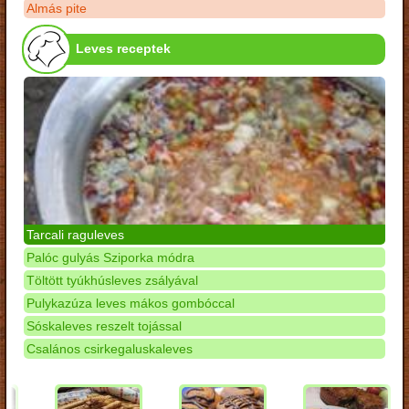
Almás pite
Leves receptek
Tarcali raguleves
Palóc gulyás Sziporka módra
Töltött tyúkhúsleves zsályával
Pulykazúza leves mákos gombóccal
Sóskaleves reszelt tojással
Csalános csirkegaluskaleves