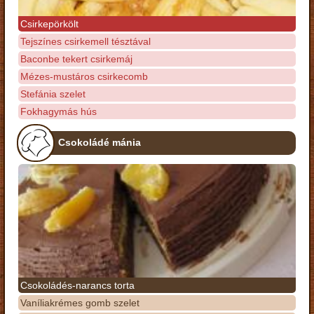
Csirkepörkölt
Tejszínes csirkemell tésztával
Baconbe tekert csirkemáj
Mézes-mustáros csirkecomb
Stefánia szelet
Fokhagymás hús
Csokoládé mánia
Csokoládés-narancs torta
Vaníliakrémes gomb szelet