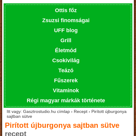
Ottis főz
Zsuzsi finomságai
UFF blog
Grill
Életmód
Csokivilág
Teázó
Fűszerek
Vitaminok
Régi magyar márkák története
Itt vagy: Gasztrostudio.hu címlap › Recept › Pirított újburgonya
sajtban sütve
Pirított újburgonya sajtban sütve
recept