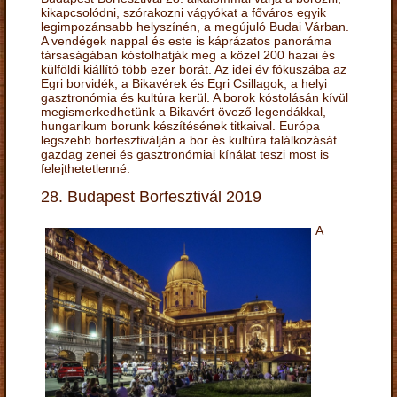
kikapcsolódni, szórakozni vágyókat a főváros egyik
legimpozánsabb helyszínén, a megújuló Budai Várban.
A vendégek nappal és este is káprázatos panoráma
társaságában kóstolhatják meg a közel 200 hazai és
külföldi kiállító több ezer borát. Az idei év fókuszába az
Egri borvidék, a Bikavérek és Egri Csillagok, a helyi
gasztronómia és kultúra kerül. A borok kóstolásán kívül
megismerkedhetünk a Bikavért övező legendákkal,
hungarikum borunk készítésének titkaival. Európa
legszebb borfesztiválján a bor és kultúra találkozását
gazdag zenei és gasztronómiai kínálat teszi most is
felejthetetlenné.
28. Budapest Borfesztivál 2019
A