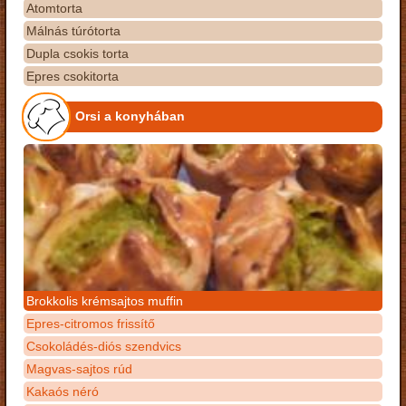
Atomtorta
Málnás túrótorta
Dupla csokis torta
Epres csokitorta
Orsi a konyhában
Brokkolis krémsajtos muffin
Epres-citromos frissítő
Csokoládés-diós szendvics
Magvas-sajtos rúd
Kakaós néró