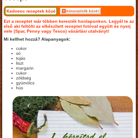
Kedvenc receptek közé
Ezt a receptet már többen keresték honlaponkon. Legyél te az
első aki feltölti az elkészített receptet fotóval együtt és nyerj
vele (Spar, Penny vagy Tesco) vásárlási utalványt!
Mi kellhet hozzá? Alapanyagok:
cukor
só
tojás
liszt
margarin
cukor
zöldség
gyümölcs
hús