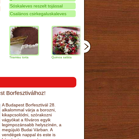
Sóskaleves reszelt tojással
Csalános csirkegaluskaleves
amisu torta
Quinoa saláta
Mandulás kifli
Csokoládés
narancs tort
t Borfesztiválhoz!
A Budapest Borfesztivál 28.
alkalommal várja a borozni,
kikapcsolódni, szórakozni
vágyókat a főváros egyik
legimpozánsabb helyszínén, a
megújuló Budai Várban. A
vendégek nappal és este is