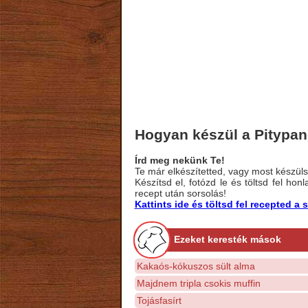
Hogyan készül a Pitypan
Írd meg nekünk Te!
Te már elkészítetted, vagy most készülsz
Készítsd el, fotózd le és töltsd fel ho
recept után sorsolás!
Kattints ide és töltsd fel recepted 
Ezeket keresték mások
Kakaós-kókuszos sült alma
Majdnem tripla csokis muffin
Tojásfasírt