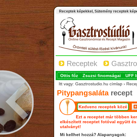
Receptek képekkel, Sütemény receptek képek
Receptek
Gasztro
Ottis főz
Zsuzsi finomságai
UFF 
Itt vagy: Gasztrostudio.hu címlap › Rece
Pitypangsaláta
recept
Kedvenc receptek közé
Ezt a receptet már többen ker
elkészített receptet fotóval együtt é
utalványt!
Mi kellhet hozzá? Alapanyagok: