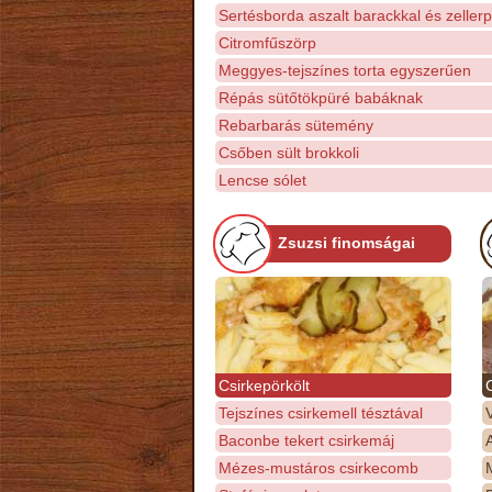
Sertésborda aszalt barackkal és zeller
Citromfűszörp
Meggyes-tejszínes torta egyszerűen
Répás sütőtökpüré babáknak
Rebarbarás sütemény
Csőben sült brokkoli
Lencse sólet
Zsuzsi finomságai
Csirkepörkölt
Tejszínes csirkemell tésztával
Baconbe tekert csirkemáj
Mézes-mustáros csirkecomb
M