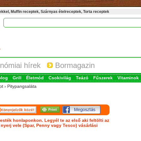
kel, Muffin receptek, Szárnyas ételreceptek, Torta receptek
nómiai hírek
Bormagazin
blog
Grill
Életmód
Csokivilág
Teázó
Fűszerek
Vitaminok
pt › Pitypangsaláta
esték honlaponkon. Legyél te az első aki feltölti az
s nyerj vele (Spar, Penny vagy Tesco) vásárlási