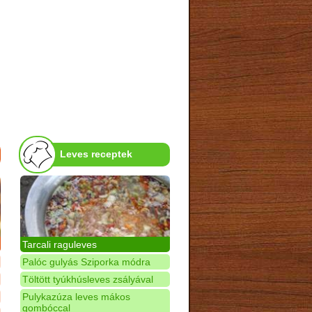
Leves receptek
Tarcali raguleves
Palóc gulyás Sziporka módra
Töltött tyúkhúsleves zsályával
Pulykazúza leves mákos
gombóccal