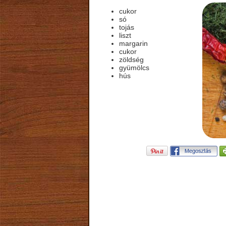
cukor
só
tojás
liszt
margarin
cukor
zöldség
gyümölcs
hús