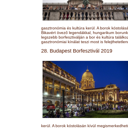
gasztronómia és kultúra kerül. A borok kóstolá
Bikavért övező legendákkal, hungarikum borunk 
legszebb borfesztiválján a bor és kultúra találk
gasztronómiai kínálat teszi most is felejthetetlen
28. Budapest Borfesztivál 2019
kerül. A borok kóstolásán kívül megismerkedhet