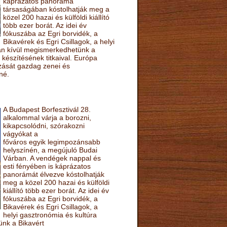
káprázatos panoráma
társaságában kóstolhatják meg a
közel 200 hazai és külföldi kiállító
több ezer borát. Az idei év
fókuszába az Egri borvidék, a
Bikavérek és Egri Csillagok, a helyi
sán kívül megismerkedhetünk a
készítésének titkaival. Európa
ozását gazdag zenei és
né.
A Budapest Borfesztivál 28.
alkalommal várja a borozni,
kikapcsolódni, szórakozni
vágyókat a
főváros egyik legimpozánsabb
helyszínén, a megújuló Budai
Várban. A vendégek nappal és
esti fényében is káprázatos
panorámát élvezve kóstolhatják
meg a közel 200 hazai és külföldi
kiállító több ezer borát. Az idei év
fókuszába az Egri borvidék, a
Bikavérek és Egri Csillagok, a
helyi gasztronómia és kultúra
ünk a Bikavért