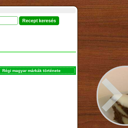
Régi magyar márkák története