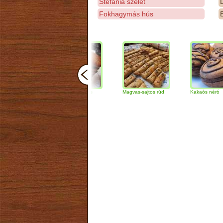
Stefánia szelet
D
Fokhagymás hús
E
Csokoládés-diós
Magvas-sajtos rúd
Kakaós néró
szendvics