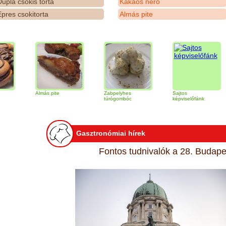
upla csokis torta
Kakaós néró
pres csokitorta
Almás pite
Almás pite
Zabpelyhes
Sajtos
Tir
túrógombóc
képviselőfánk
Gasztronómiai hírek
Fontos tudnivalók a 28. Budapes