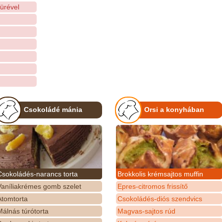
pürével
Csokoládé mánia
Orsi a konyhában
Csokoládés-narancs torta
Brokkolis krémsajtos muffin
Vaníliakrémes gomb szelet
Epres-citromos frissítő
Atomtorta
Csokoládés-diós szendvics
álnás túrótorta
Magvas-sajtos rúd