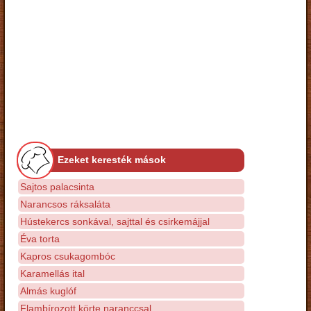
Ezeket keresték mások
Sajtos palacsinta
Narancsos ráksaláta
Hústekercs sonkával, sajttal és csirkemájjal
Éva torta
Kapros csukagombóc
Karamellás ital
Almás kuglóf
Flambírozott körte naranccsal