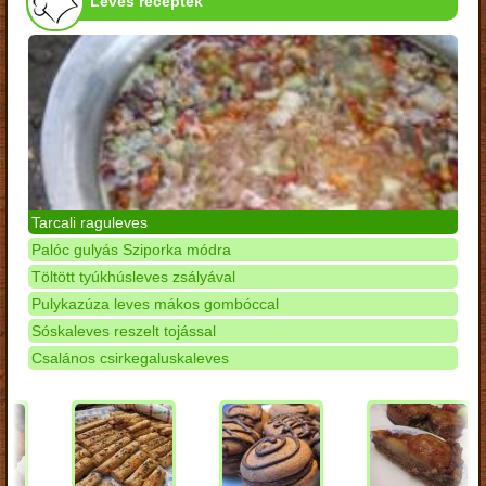
Leves receptek
Tarcali raguleves
Palóc gulyás Sziporka módra
Töltött tyúkhúsleves zsályával
Pulykazúza leves mákos gombóccal
Sóskaleves reszelt tojással
Csalános csirkegaluskaleves