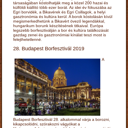
társaságában kóstolhatják meg a közel 200 hazai és
külföldi kiállító több ezer borát. Az idei év fókuszába az
Egri borvidék, a Bikavérek és Egri Csillagok, a helyi
gasztronómia és kultúra kerül. A borok kóstolásán kívül
megismerkedhetünk a Bikavért övező legendákkal,
hungarikum borunk készítésének titkaival. Európa
legszebb borfesztiválján a bor és kultúra találkozását
gazdag zenei és gasztronómiai kínálat teszi most is
felejthetetlenné.
28. Budapest Borfesztivál 2019
A
Budapest Borfesztivál 28. alkalommal várja a borozni,
kikapcsolódni, szórakozni vágyókat a