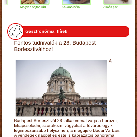
Magvas-sajtos rúd
Kakaós néró
Almás pite
Gasztronómiai hírek
Fontos tudnivalók a 28. Budapest
Borfesztiválhoz!
A
Budapest Borfesztivál 28. alkalommal várja a borozni,
kikapcsolódni, szórakozni vágyókat a főváros egyik
legimpozánsabb helyszínén, a megújuló Budai Várban.
A vendégek nappal és este is káprázatos panoráma