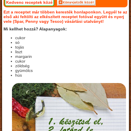
Kedvenc receptek közé
Ezt a receptet már többen keresték honlaponkon. Legyél te az
első aki feltölti az elkészített receptet fotóval együtt és nyerj
vele (Spar, Penny vagy Tesco) vásárlási utalványt!
Mi kellhet hozzá? Alapanyagok:
cukor
só
tojás
liszt
margarin
cukor
zöldség
gyümölcs
hús