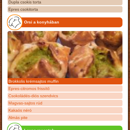
Dupla csokis torta
Epres csokitorta
Orsi a konyhában
Brokkolis krémsajtos muffin
Epres-citromos frissítő
Csokoládés-diós szendvics
Magvas-sajtos rúd
Kakaós néró
Almás pite