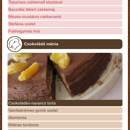
Tejszínes csirkemell tésztával
Baconbe tekert csirkemáj
Mézes-mustáros csirkecomb
Stefánia szelet
Fokhagymás hús
Csokoládé mánia
Csokoládés-narancs torta
Vaníliakrémes gomb szelet
Atomtorta
Málnás túrótorta