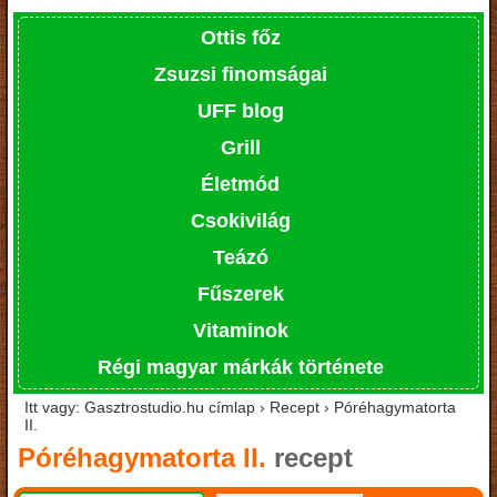
Ottis főz
Zsuzsi finomságai
UFF blog
Grill
Életmód
Csokivilág
Teázó
Fűszerek
Vitaminok
Régi magyar márkák története
Itt vagy: Gasztrostudio.hu címlap › Recept › Póréhagymatorta
II.
Póréhagymatorta II.
recept