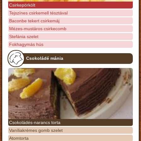
Csirkepörkölt
Tejszínes csirkemell tésztával
Baconbe tekert csirkemáj
Mézes-mustáros csirkecomb
Stefánia szelet
Fokhagymás hús
Csokoládé mánia
Csokoládés-narancs torta
Vaníliakrémes gomb szelet
Atomtorta