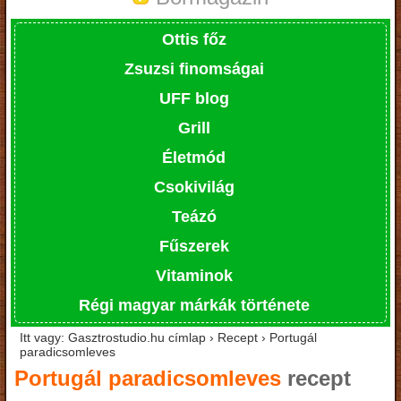
Ottis főz
Zsuzsi finomságai
UFF blog
Grill
Életmód
Csokivilág
Teázó
Fűszerek
Vitaminok
Régi magyar márkák története
Itt vagy: Gasztrostudio.hu címlap › Recept › Portugál
paradicsomleves
Portugál paradicsomleves
recept