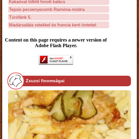
Kakaóval töltött fonott kalács
Tepsis pecsenyecomb Ramóna-módra
Túrófánk 5.
Madársaláta retekkel és francia kerti öntettel
Content on this page requires a newer version of
Adobe Flash Player.
Zsuzsi finomságai