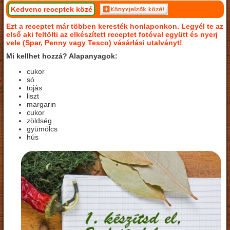
Kedvenc receptek közé
Ezt a receptet már többen keresték honlaponkon. Legyél te az
első aki feltölti az elkészített receptet fotóval együtt és nyerj
vele (Spar, Penny vagy Tesco) vásárlási utalványt!
Mi kellhet hozzá? Alapanyagok:
cukor
só
tojás
liszt
margarin
cukor
zöldség
gyümölcs
hús