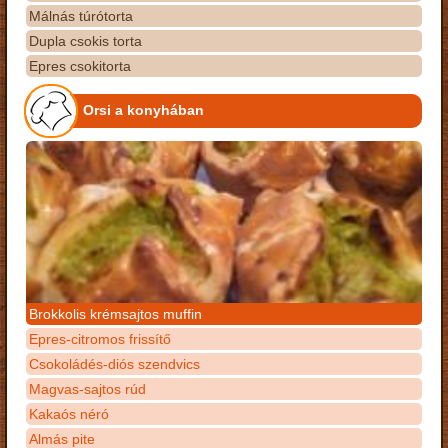
Málnás túrótorta
Dupla csokis torta
Epres csokitorta
Orsi a konyhában
Brokkolis krémsajtos muffin
Epres-citromos frissítő
Csokoládés-diós szendvics
Magvas-sajtos rúd
Kakaós néró
Almás pite