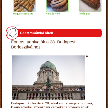
Magvas-sajtos rúd
Kakaós néró
Almás pite
Za
tú
Gasztronómiai hírek
Fontos tudnivalók a 28. Budapest
Borfesztiválhoz!
A
Budapest Borfesztivál 28. alkalommal várja a borozni,
kikapcsolódni, szórakozni vágyókat a főváros egyik