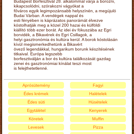
Budapest Borfesztivál 28. alkalommal várja a borozni,
kikapcsolódni, szórakozni vágyókat a
főváros egyik legimpozánsabb helyszínén, a megújuló
Budai Várban. A vendégek nappal és
esti fényében is káprázatos panorámát élvezve
kóstolhatják meg a közel 200 hazai és külföldi
kiállító több ezer borát. Az idei év fókuszába az Egri
borvidék, a Bikavérek és Egri Csillagok, a
helyi gasztronómia és kultúra kerül. A borok kóstolásán
kívül megismerkedhetünk a Bikavért
övező legendákkal, hungarikum borunk készítésének
titkaival. Európa legszebb
borfesztiválján a bor és kultúra találkozását gazdag
zenei és gasztronómiai kínálat teszi most
is felejthetetlenné.
Aprósütemény
Fagyi
Édes krémek
Halételek
Édes süti
Húsételek
Egytálétel
Kenyerek
Köretek
Muffin
Levesek
Pizza