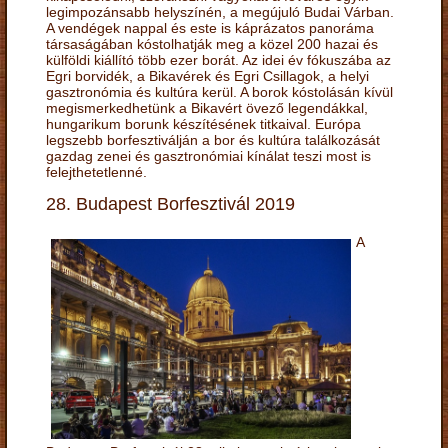
legimpozánsabb helyszínén, a megújuló Budai Várban.
A vendégek nappal és este is káprázatos panoráma
társaságában kóstolhatják meg a közel 200 hazai és
külföldi kiállító több ezer borát. Az idei év fókuszába az
Egri borvidék, a Bikavérek és Egri Csillagok, a helyi
gasztronómia és kultúra kerül. A borok kóstolásán kívül
megismerkedhetünk a Bikavért övező legendákkal,
hungarikum borunk készítésének titkaival. Európa
legszebb borfesztiválján a bor és kultúra találkozását
gazdag zenei és gasztronómiai kínálat teszi most is
felejthetetlenné.
28. Budapest Borfesztivál 2019
A