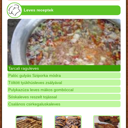
Leves receptek
Tarcali raguleves
Palóc gulyás Sziporka módra
Töltött tyúkhúsleves zsályával
Pulykazúza leves mákos gombóccal
Sóskaleves reszelt tojással
Csalános csirkegaluskaleves