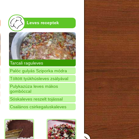
Leves receptek
Tarcali raguleves
Palóc gulyás Sziporka módra
Töltött tyúkhúsleves zsályával
Pulykazúza leves mákos
gombóccal
Sóskaleves reszelt tojással
Csalános csirkegaluskaleves