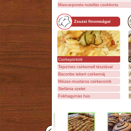
Mascarponés-nutellás csokitorta
Zsuzsi finomságai
Csirkepörkölt
Tejszínes csirkemell tésztával
Baconbe tekert csirkemáj
Mézes-mustáros csirkecomb
M
Stefánia szelet
D
Fokhagymás hús
E