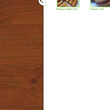
Csokoládés-diós
Magvas-sajtos rúd
Kakaós néró
szendvics