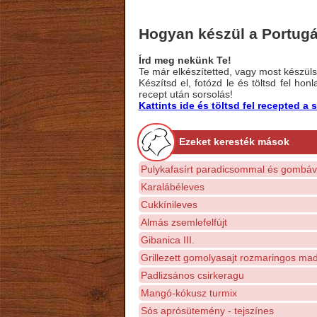
Hogyan készül a Portugá
Írd meg nekünk Te!
Te már elkészítetted, vagy most készülsz
Készítsd el, fotózd le és töltsd fel ho
recept után sorsolás!
Kattints ide és töltsd fel recepted 
Ezeket keresték mások
Pulykafasírt paradicsommal és gombáv
Karalábéleves
Cukkínileves
Almás zsemlefelfújt
Gibanica III.
Grillezett gomolyasajt rozmaringos mad
Padlizsános csirkeragu
Mangó-kókusz turmix
Sós aprósütemény - tejszínes