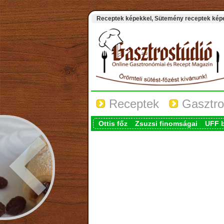
Receptek képekkel, Sütemény receptek képek
Receptek
Gasztro
Ottis főz
Zsuzsi finomságai
UFF 