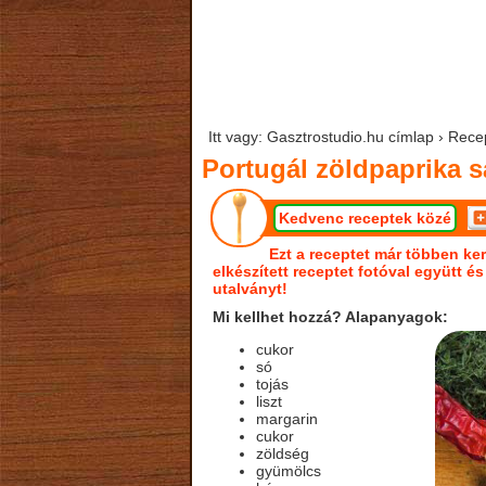
Itt vagy: Gasztrostudio.hu címlap › Rece
Portugál zöldpaprika s
Kedvenc receptek közé
Ezt a receptet már többen ker
elkészített receptet fotóval együtt é
utalványt!
Mi kellhet hozzá? Alapanyagok:
cukor
só
tojás
liszt
margarin
cukor
zöldség
gyümölcs