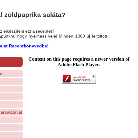
l zöldpaprika saláta?
 elkészíteni ezt a receptet?
nlapunkra, hogy nyerhess vele! Minden 1000 új feltöltött
a saját Receptkönyvedbe!
Content on this page requires a newer version of
Adobe Flash Player.
al
ársalátával