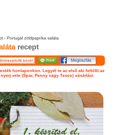
pt › Portugál zöldpaprika saláta
aláta
recept
esték honlaponkon. Legyél te az első aki feltölti az
s nyerj vele (Spar, Penny vagy Tesco) vásárlási