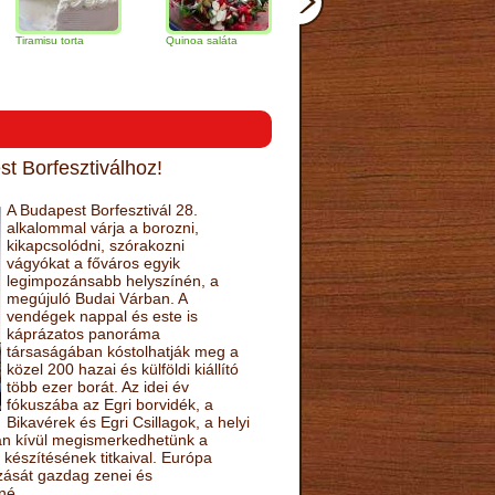
u torta
Quinoa saláta
Mandulás kifli
Csokoládés-
narancs torta
t Borfesztiválhoz!
A Budapest Borfesztivál 28.
alkalommal várja a borozni,
kikapcsolódni, szórakozni
vágyókat a főváros egyik
legimpozánsabb helyszínén, a
megújuló Budai Várban. A
vendégek nappal és este is
káprázatos panoráma
társaságában kóstolhatják meg a
közel 200 hazai és külföldi kiállító
több ezer borát. Az idei év
fókuszába az Egri borvidék, a
Bikavérek és Egri Csillagok, a helyi
sán kívül megismerkedhetünk a
készítésének titkaival. Európa
ozását gazdag zenei és
né.