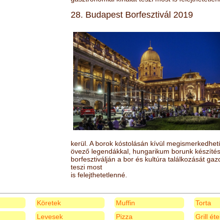
28. Budapest Borfesztivál 2019
kerül. A borok kóstolásán kívül megismerkedhet
övező legendákkal, hungarikum borunk készítésé
borfesztiválján a bor és kultúra találkozását ga
teszi most
is felejthetetlenné.
Köretek
Muffin
Torta
Levesek
Pizza
Grill ét