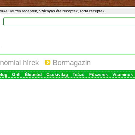
kel, Muffin receptek, Szárnyas ételreceptek, Torta receptek
nómiai hírek
Bormagazin
blog
Grill
Életmód
Csokivilág
Teázó
Fűszerek
Vitaminok