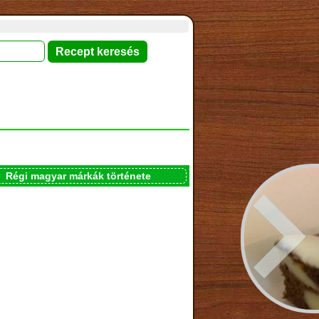
Régi magyar márkák története