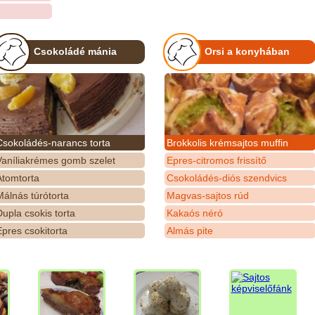
Csokoládé mánia
Orsi a konyhában
Csokoládés-narancs torta
Brokkolis krémsajtos muffin
Vaníliakrémes gomb szelet
Epres-citromos frissítő
Atomtorta
Csokoládés-diós szendvics
álnás túrótorta
Magvas-sajtos rúd
upla csokis torta
Kakaós néró
pres csokitorta
Almás pite