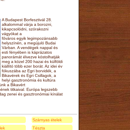
A Budapest Borfesztivál 28.
alkalommal várja a borozni,
kikapcsolódni, szórakozni
vágyókat a
főváros egyik legimpozánsabb
helyszínén, a megújuló Budai
Várban. A vendégek nappal és
esti fényében is káprázatos
panorámát élvezve kóstolhatják
meg a közel 200 hazai és külföldi
kiállító több ezer borát. Az idei év
fókuszába az Egri borvidék, a
Bikavérek és Egri Csillagok, a
helyi gasztronómia és kultúra
ünk a Bikavért
nek titkaival. Európa legszebb
zdag zenei és gasztronómiai kínálat
Szárnyas ételek
elek
Tészta