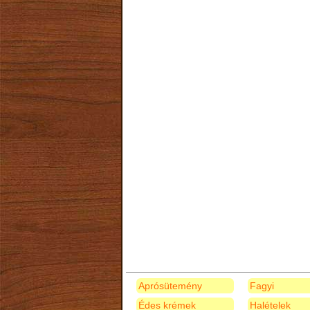
Aprósütemény
Fagyi
Édes krémek
Halételek