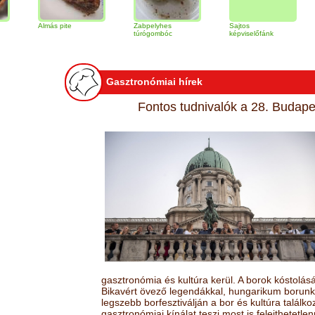
Almás pite
Zabpelyhes
Sajtos
Tiramis
túrógombóc
képviselőfánk
Gasztronómiai hírek
Fontos tudnivalók a 28. Budapes
gasztronómia és kultúra kerül. A borok kóstolá
Bikavért övező legendákkal, hungarikum borunk 
legszebb borfesztiválján a bor és kultúra találk
gasztronómiai kínálat teszi most is felejthetetlen